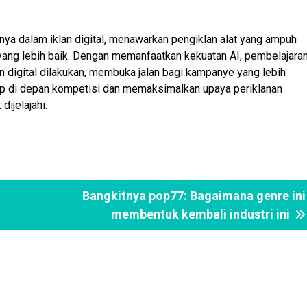
ya dalam iklan digital, menawarkan pengiklan alat yang ampuh
ang lebih baik. Dengan memanfaatkan kekuatan AI, pembelajara
n digital dilakukan, membuka jalan bagi kampanye yang lebih
etap di depan kompetisi dan memaksimalkan upaya periklanan
ijelajahi.
Bangkitnya pop77: Bagaimana genre ini
membentuk kembali industri ini