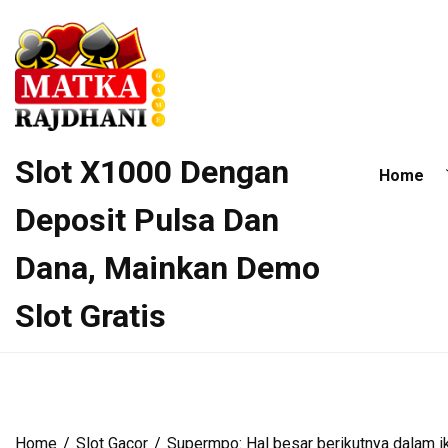
Skip
to
content
Slot X1000 Dengan
Home
Deposit Pulsa Dan
Dana, Mainkan Demo
Slot Gratis
Home
Slot Gacor
Supermpo: Hal besar berikutnya dalam ikl