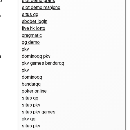
slot demo gratis
o
slot demo mahjong
situs qq
,
sbobet login
live hk lotto
pragmatic
pg demo
pkv
dominoqq pkv
n
pkv games bandarqq
pkv
dominoqq
bandarqq
poker online
situs qq
situs pkv
situs pkv games
pkv qq
situs pkv