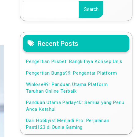
Search
Recent Posts
Pengertian Plisbet: Bangkitnya Konsep Unik
Pengertian Bunga99: Pengantar Platform
Winlose99: Panduan Utama Platform
Taruhan Online Terbaik
Panduan Utama Parlay4D: Semua yang Perlu
Anda Ketahui
Dari Hobbyist Menjadi Pro: Perjalanan
Pasti123 di Dunia Gaming