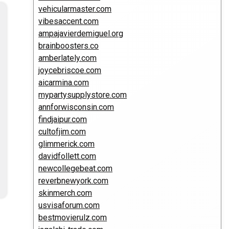
vehicularmaster.com
vibesaccent.com
ampajavierdemiguel.org
brainboosters.co
amberlately.com
joycebriscoe.com
aicarmina.com
mypartysupplystore.com
annforwisconsin.com
findjaipur.com
cultofjim.com
glimmerick.com
davidfollett.com
newcollegebeat.com
reverbnewyork.com
skinmerch.com
usvisaforum.com
bestmovierulz.com