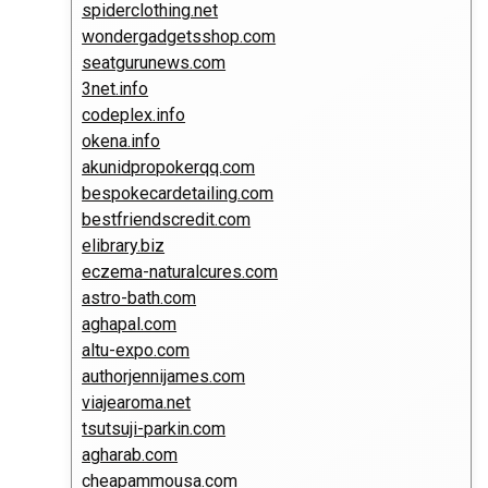
spiderclothing.net
wondergadgetsshop.com
seatgurunews.com
3net.info
codeplex.info
okena.info
akunidpropokerqq.com
bespokecardetailing.com
bestfriendscredit.com
elibrary.biz
eczema-naturalcures.com
astro-bath.com
aghapal.com
altu-expo.com
authorjennijames.com
viajearoma.net
tsutsuji-parkin.com
agharab.com
cheapammousa.com