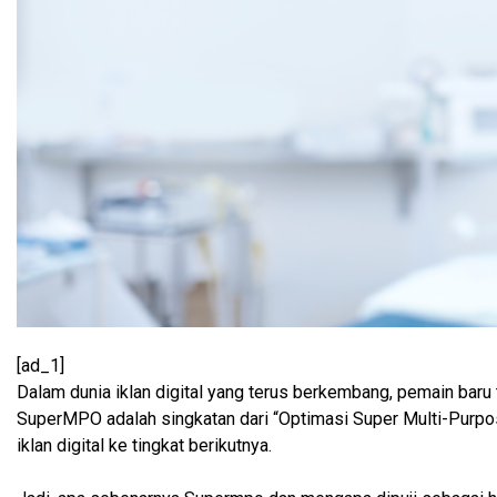
[ad_1]
Dalam dunia iklan digital yang terus berkembang, pemain baru 
SuperMPO adalah singkatan dari “Optimasi Super Multi-Purpos
iklan digital ke tingkat berikutnya.