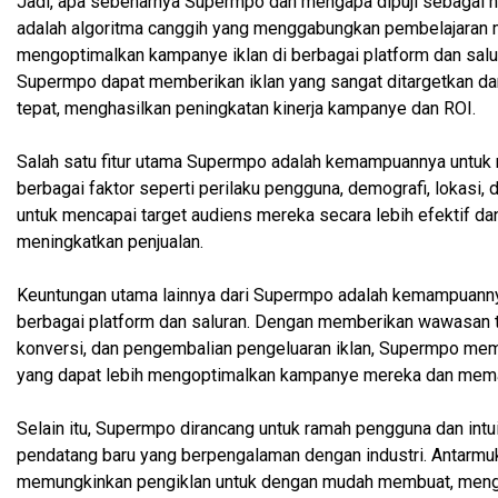
Jadi, apa sebenarnya Supermpo dan mengapa dipuji sebagai ha
adalah algoritma canggih yang menggabungkan pembelajaran me
mengoptimalkan kampanye iklan di berbagai platform dan salur
Supermpo dapat memberikan iklan yang sangat ditargetkan da
tepat, menghasilkan peningkatan kinerja kampanye dan ROI.
Salah satu fitur utama Supermpo adalah kemampuannya untuk 
berbagai faktor seperti perilaku pengguna, demografi, lokasi, 
untuk mencapai target audiens mereka secara lebih efektif dan
meningkatkan penjualan.
Keuntungan utama lainnya dari Supermpo adalah kemampuannya
berbagai platform dan saluran. Dengan memberikan wawasan terp
konversi, dan pengembalian pengeluaran iklan, Supermpo me
yang dapat lebih mengoptimalkan kampanye mereka dan mem
Selain itu, Supermpo dirancang untuk ramah pengguna dan intu
pendatang baru yang berpengalaman dengan industri. Antarmu
memungkinkan pengiklan untuk dengan mudah membuat, menge