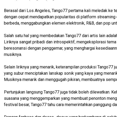
Berasal dari Los Angeles, Tango77 pertama kali meledak ke t
dengan cepat mendapatkan popularitas di platform streaming 
berbeda, menggabungkan elemen elektronik, R&B, dan pop un
Salah satu hal yang membedakan Tango77 dari artis lain adal
Liriknya sangat pribadi dan introspektif, mengeksplorasi tema c
beresonansi dengan penggemar, yang menghargai kesediaannya
musiknya.
Selain liriknya yang menarik, keterampilan produksi Tango77 
yang subur menciptakan lanskap sonik yang kaya yang menarik
Musiknya menarik dan menggugah pikiran, membuatnya sempur
Pertunjukan langsung Tango77 juga tidak boleh dilewatkan. K
suasana yang menggemparkan yang membuat penonton mengingin
festival besar, Tango77 tahu cara memerintahkan panggung d