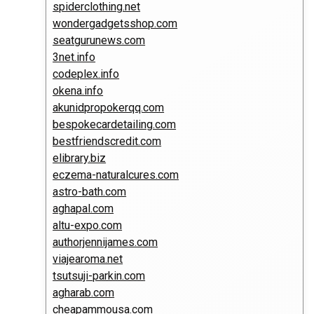
spiderclothing.net
wondergadgetsshop.com
seatgurunews.com
3net.info
codeplex.info
okena.info
akunidpropokerqq.com
bespokecardetailing.com
bestfriendscredit.com
elibrary.biz
eczema-naturalcures.com
astro-bath.com
aghapal.com
altu-expo.com
authorjennijames.com
viajearoma.net
tsutsuji-parkin.com
agharab.com
cheapammousa.com