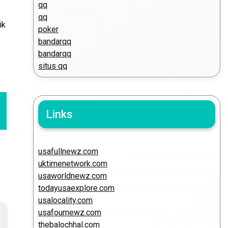
qq
qq
ik
poker
bandarqq
bandarqq
situs qq
Links
usafullnewz.com
uktimenetwork.com
usaworldnewz.com
todayusaexplore.com
usalocality.com
usafournewz.com
thebalochhal.com