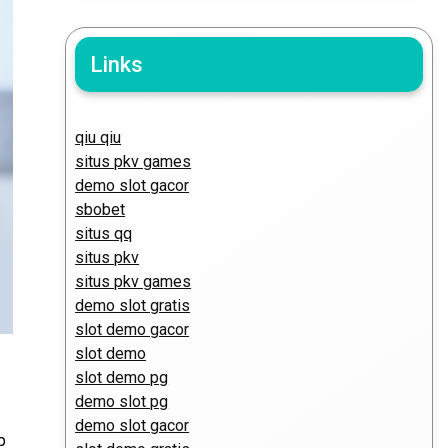
Links
qiu qiu
situs pkv games
demo slot gacor
sbobet
situs qq
situs pkv
situs pkv games
demo slot gratis
slot demo gacor
slot demo
slot demo pg
demo slot pg
demo slot gacor
p