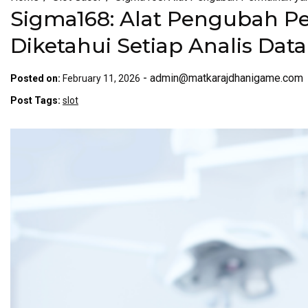
Sigma168: Alat Pengubah P
Diketahui Setiap Analis Data
-
admin@matkarajdhanigame.com
Posted on:
February 11, 2026
Post Tags:
slot