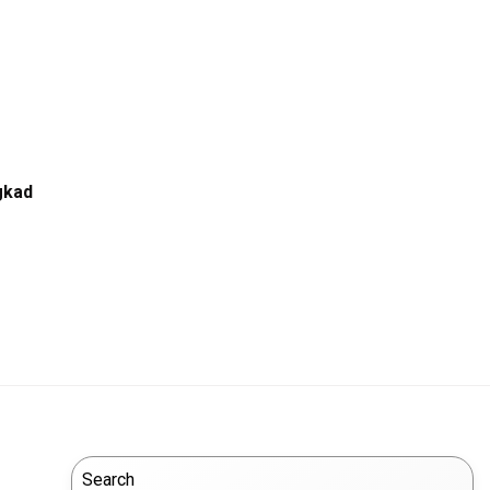
gkad
Search