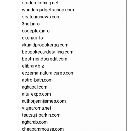
spiderclothing.net
wondergadgetsshop.com
seatgurunews.com
3net.info
codeplex.info
okena.info
akunidpropokerqq.com
bespokecardetailing.com
bestfriendscredit.com
elibrary.biz
eczema-naturalcures.com
astro-bath.com
aghapal.com
altu-expo.com
authorjennijames.com
viajearoma.net
tsutsuji-parkin.com
agharab.com
cheapammousa.com