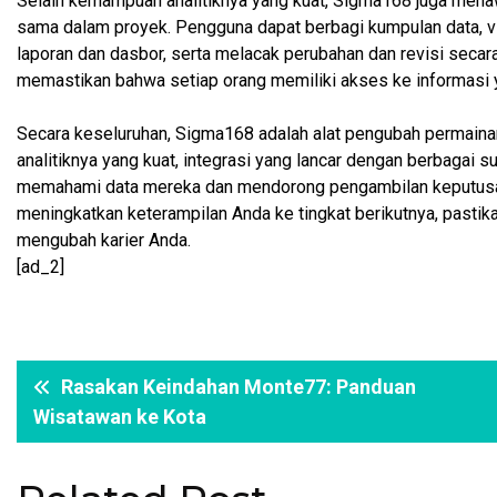
Selain kemampuan analitiknya yang kuat, Sigma168 juga menaw
sama dalam proyek. Pengguna dapat berbagi kumpulan data, vi
laporan dan dasbor, serta melacak perubahan dan revisi secar
memastikan bahwa setiap orang memiliki akses ke informasi
Secara keseluruhan, Sigma168 adalah alat pengubah permainan
analitiknya yang kuat, integrasi yang lancar dengan berbagai 
memahami data mereka dan mendorong pengambilan keputusan y
meningkatkan keterampilan Anda ke tingkat berikutnya, pastik
mengubah karier Anda.
[ad_2]
Post
Rasakan Keindahan Monte77: Panduan
Wisatawan ke Kota
navigation