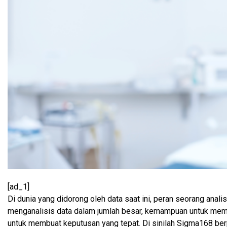
[ad_1]
Di dunia yang didorong oleh data saat ini, peran seorang ana
menganalisis data dalam jumlah besar, kemampuan untuk mem
untuk membuat keputusan yang tepat. Di sinilah Sigma168 berp