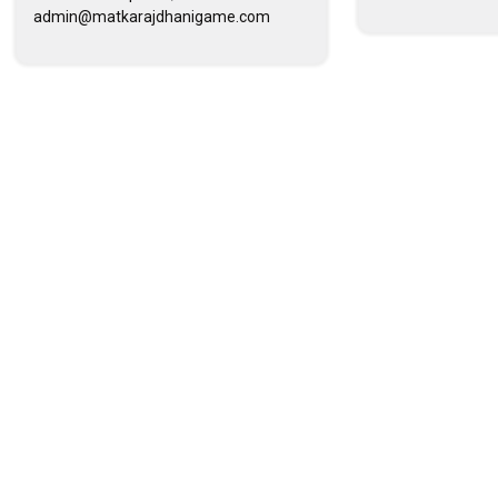
admin@matkarajdhanigame.com