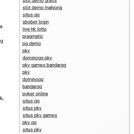
slot demo gratis
slot demo mahjong
situs qq
sbobet login
ga
live hk lotto
pragmatic
ng
pg demo
pkv
dominoqq pkv
pkv games bandarqq
pkv
dominoqq
bandarqq
poker online
k,
situs qq
situs pkv
situs pkv games
pkv qq
situs pkv