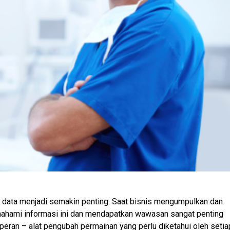
lis data menjadi semakin penting. Saat bisnis mengumpulkan dan
ahami informasi ini dan mendapatkan wawasan sangat penting
eran – alat pengubah permainan yang perlu diketahui oleh setia