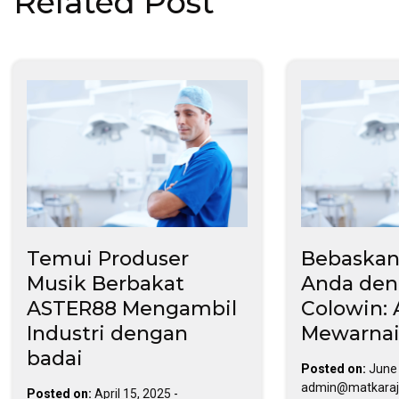
Related Post
Temui Produser
Bebaskan 
Musik Berbakat
Anda de
ASTER88 Mengambil
Colowin: 
Industri dengan
Mewarnai
badai
Posted on:
June
admin@matkara
Posted on:
April 15, 2025
-