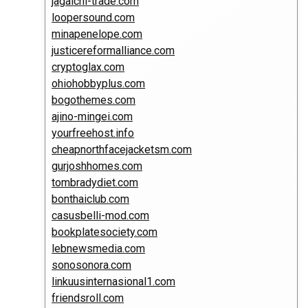
jagalchi-trade.com
loopersound.com
minapenelope.com
justicereformalliance.com
cryptoglax.com
ohiohobbyplus.com
bogothemes.com
ajino-mingei.com
yourfreehost.info
cheapnorthfacejacketsm.com
gurjoshhomes.com
tombradydiet.com
bonthaiclub.com
casusbelli-mod.com
bookplatesociety.com
lebnewsmedia.com
sonosonora.com
linkuusinternasional1.com
friendsroll.com