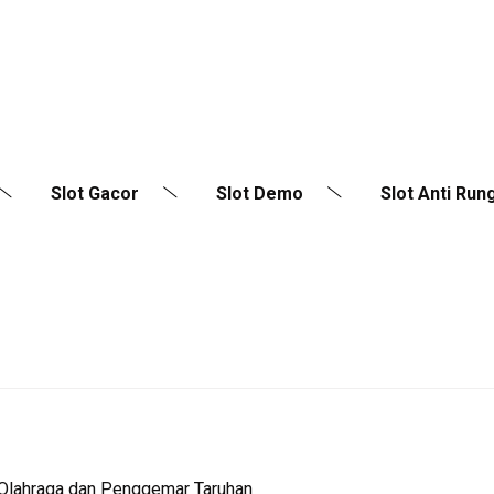
Slot Gacor
Slot Demo
Slot Anti Run
 Olahraga dan Penggemar Taruhan