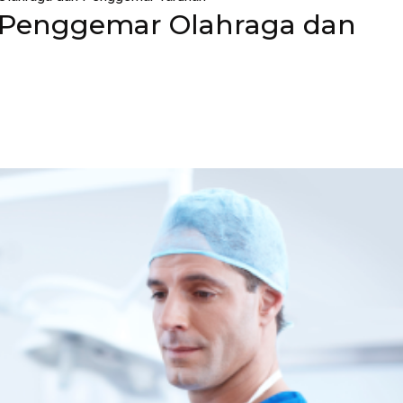
i Penggemar Olahraga dan