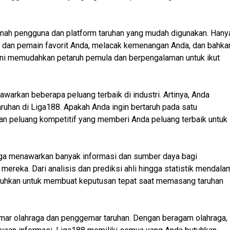
amah pengguna dan platform taruhan yang mudah digunakan. Hany
 dan pemain favorit Anda, melacak kemenangan Anda, dan bahka
 ini memudahkan petaruh pemula dan berpengalaman untuk ikut
awarkan beberapa peluang terbaik di industri. Artinya, Anda
uhan di Liga188. Apakah Anda ingin bertaruh pada satu
an peluang kompetitif yang memberi Anda peluang terbaik untuk
i juga menawarkan banyak informasi dan sumber daya bagi
reka. Dari analisis dan prediksi ahli hingga statistik mendala
tuhkan untuk membuat keputusan tepat saat memasang taruhan
emar olahraga dan penggemar taruhan. Dengan beragam olahraga,