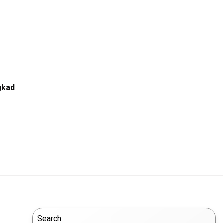
gkad
Search