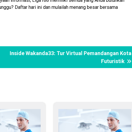
ayaan informasi, Liga188 memiliki semua yang Anda butuhkan
nggu? Daftar hari ini dan mulailah menang besar bersama
Inside Wakanda33: Tur Virtual Pemandangan Kota
Futuristik