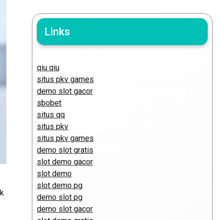
Links
qiu qiu
situs pkv games
demo slot gacor
sbobet
situs qq
situs pkv
situs pkv games
demo slot gratis
slot demo gacor
slot demo
slot demo pg
uk
demo slot pg
demo slot gacor