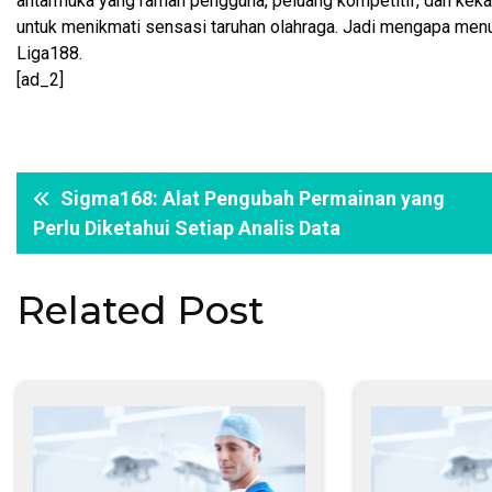
antarmuka yang ramah pengguna, peluang kompetitif, dan kek
untuk menikmati sensasi taruhan olahraga. Jadi mengapa menu
Liga188.
[ad_2]
Post
Sigma168: Alat Pengubah Permainan yang
Perlu Diketahui Setiap Analis Data
navigation
Related Post