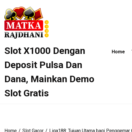
Skip
to
content
Slot X1000 Dengan
Home
Deposit Pulsa Dan
Dana, Mainkan Demo
Slot Gratis
Home
Slot Gacor
Liga188: Tujuan Utama bagi Penggemar