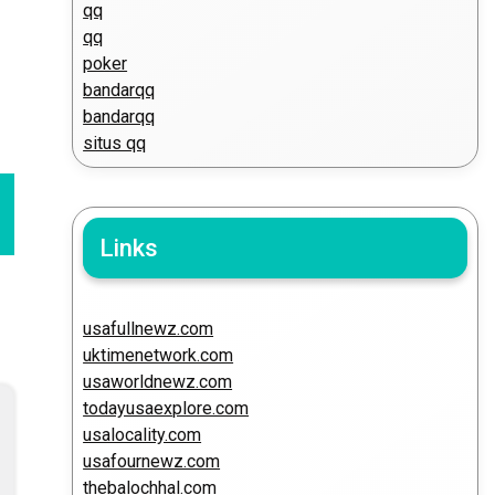
qq
qq
poker
bandarqq
bandarqq
situs qq
Links
usafullnewz.com
uktimenetwork.com
usaworldnewz.com
todayusaexplore.com
usalocality.com
usafournewz.com
thebalochhal.com