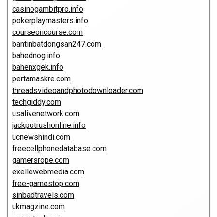
casinogambitpro.info
pokerplaymasters.info
courseoncourse.com
bantinbatdongsan247.com
bahednog.info
bahenxgek.info
pertamaskre.com
threadsvideoandphotodownloader.com
techgiddy.com
usalivenetwork.com
jackpotrushonline.info
ucnewshindi.com
freecellphonedatabase.com
gamersrope.com
exellewebmedia.com
free-gamestop.com
sinbadtravels.com
ukmagzine.com