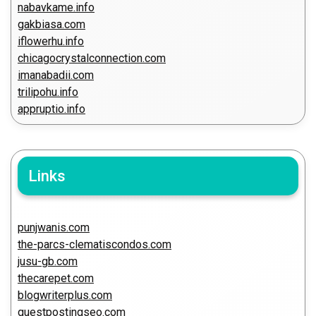
nabavkame.info
gakbiasa.com
iflowerhu.info
chicagocrystalconnection.com
imanabadii.com
trilipohu.info
appruptio.info
Links
punjwanis.com
the-parcs-clematiscondos.com
jusu-gb.com
thecarepet.com
blogwriterplus.com
guestpostingseo.com