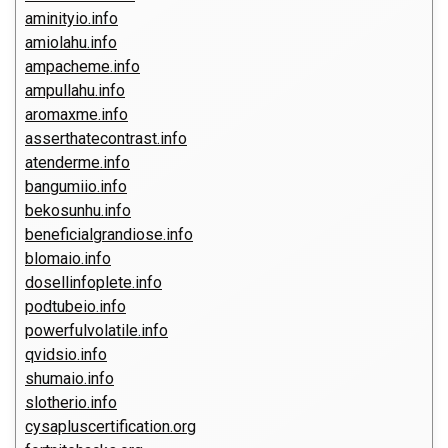
aminityio.info
amiolahu.info
ampacheme.info
ampullahu.info
aromaxme.info
asserthatecontrast.info
atenderme.info
bangumiio.info
bekosunhu.info
beneficialgrandiose.info
blomaio.info
dosellinfoplete.info
podtubeio.info
powerfulvolatile.info
qvidsio.info
shumaio.info
slotherio.info
cysapluscertification.org