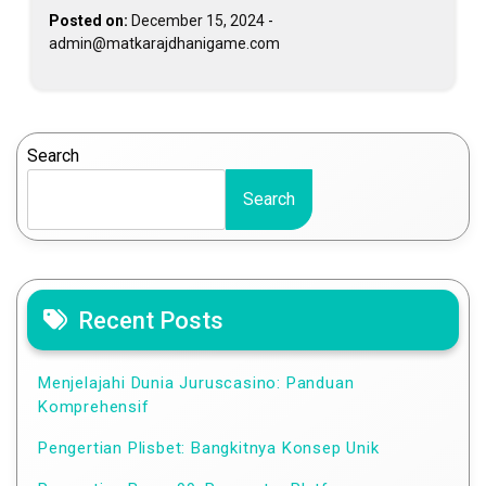
Posted on:
December 15, 2024
-
admin@matkarajdhanigame.com
Search
Search
Recent Posts
Menjelajahi Dunia Juruscasino: Panduan
Komprehensif
Pengertian Plisbet: Bangkitnya Konsep Unik