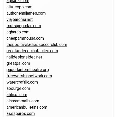
aghapal.com
altu-expo.com
authorjennijames.com
viajearoma.net
tsutsuji-parkin.com
agharab.com
cheapammousa.com
thepositiveladiessoccerclub.com
recetasdecocinafaciles.com
naildesignsidea.net
greatpai.com
paperlanterntheatre.org
freeworshipnetwork.com
watercraftllc.com
abourge.com
afiliixs.com
alharammallz.com
americanbulletins.com
asespares.com