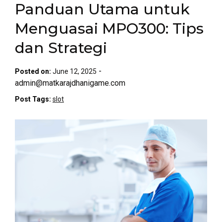
Panduan Utama untuk
Menguasai MPO300: Tips
dan Strategi
-
Posted on:
June 12, 2025
admin@matkarajdhanigame.com
Post Tags:
slot