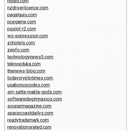
nqted.com
nzdriverlicence.com
pagalguru.com
pcegame.com
pgslot-r2.com
ws-expression.com
zchotels.com
zepfo.com
technologynews5.com
teknoeduka.com
thenews-blog.com
todaycryptotimes.com
usabonuscodes.com
sm-satta-makta-gods.com
softwaredegimnasios.com
soopermagazine.com
spacecoastdailys.com
readytrademark.com
renovationsrated.com