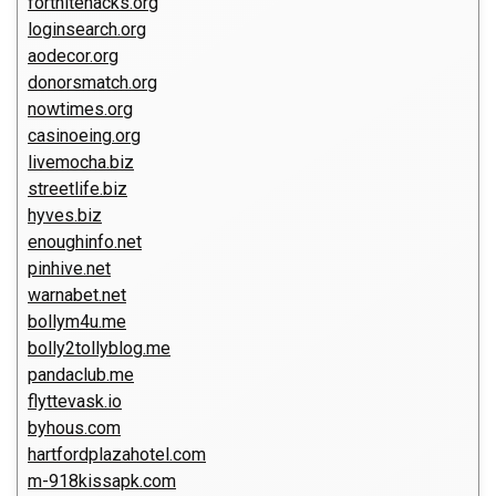
fortnitehacks.org
loginsearch.org
aodecor.org
donorsmatch.org
nowtimes.org
casinoeing.org
livemocha.biz
streetlife.biz
hyves.biz
enoughinfo.net
pinhive.net
warnabet.net
bollym4u.me
bolly2tollyblog.me
pandaclub.me
flyttevask.io
byhous.com
hartfordplazahotel.com
m-918kissapk.com