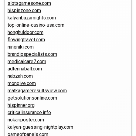
slotsgamesone.com
hispinzone.com
kalyanbazarnights.com
top-online-casino-usa.com
honghuidoor.com
flowingtravel.com
nineniki.com
brandiospecialists.com
medicalcare7.com
adtennaball.com
nabzah.com
mongive.com
matkagameresultsview.com
getsolutionsonline.com
hispinner.org
criticalinsurance.info
nokariposter.com
kalyan-guessing-nightplay.com
gameofpanels.com