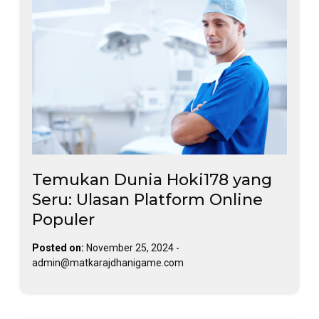
Temukan Dunia Hoki178 yang
Seru: Ulasan Platform Online
Populer
Posted on:
November 25, 2024
-
admin@matkarajdhanigame.com