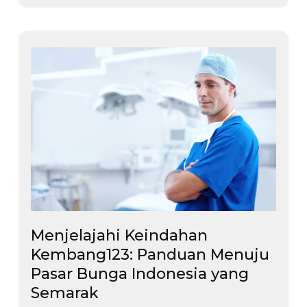
Menjelajahi Keindahan
Kembang123: Panduan Menuju
Pasar Bunga Indonesia yang
Semarak