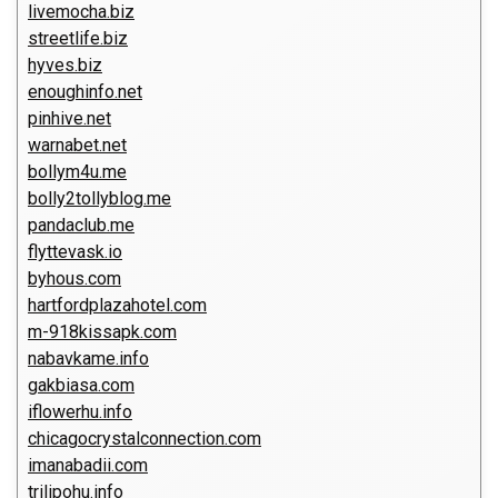
livemocha.biz
streetlife.biz
hyves.biz
enoughinfo.net
pinhive.net
warnabet.net
bollym4u.me
bolly2tollyblog.me
pandaclub.me
flyttevask.io
byhous.com
hartfordplazahotel.com
m-918kissapk.com
nabavkame.info
gakbiasa.com
iflowerhu.info
chicagocrystalconnection.com
imanabadii.com
trilipohu.info