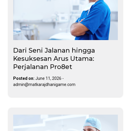
Dari Seni Jalanan hingga
Kesuksesan Arus Utama:
Perjalanan Pro8et
Posted on:
June 11, 2026
-
admin@matkarajdhanigame.com