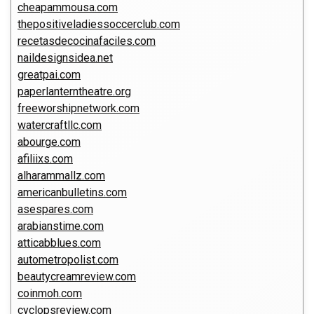
cheapammousa.com
thepositiveladiessoccerclub.com
recetasdecocinafaciles.com
naildesignsidea.net
greatpai.com
paperlanterntheatre.org
freeworshipnetwork.com
watercraftllc.com
abourge.com
afiliixs.com
alharammallz.com
americanbulletins.com
asespares.com
arabianstime.com
atticabblues.com
autometropolist.com
beautycreamreview.com
coinmoh.com
cyclopsreview.com