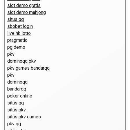
slot demo gratis
slot demo mahjong
situs qq
sbobet login
live hk lotto
pragmatic
pg demo
pkv
dominoqq pkv
pkv games bandarqq
pkv
dominoqq
bandarqq
poker online
situs qq
situs pkv
situs pkv games
pkv qq