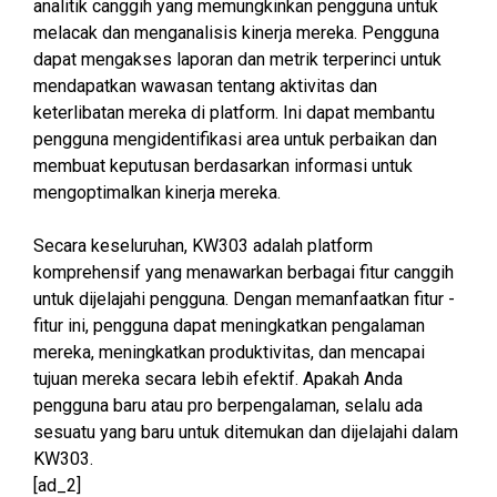
analitik canggih yang memungkinkan pengguna untuk
melacak dan menganalisis kinerja mereka. Pengguna
dapat mengakses laporan dan metrik terperinci untuk
mendapatkan wawasan tentang aktivitas dan
keterlibatan mereka di platform. Ini dapat membantu
pengguna mengidentifikasi area untuk perbaikan dan
membuat keputusan berdasarkan informasi untuk
mengoptimalkan kinerja mereka.
Secara keseluruhan, KW303 adalah platform
komprehensif yang menawarkan berbagai fitur canggih
untuk dijelajahi pengguna. Dengan memanfaatkan fitur -
fitur ini, pengguna dapat meningkatkan pengalaman
mereka, meningkatkan produktivitas, dan mencapai
tujuan mereka secara lebih efektif. Apakah Anda
pengguna baru atau pro berpengalaman, selalu ada
sesuatu yang baru untuk ditemukan dan dijelajahi dalam
KW303.
[ad_2]