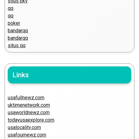
situs pkv
qq
qq
poker
bandarqq
bandarqq
situs qq
Links
usafullnewz.com
uktimenetwork.com
usaworldnewz.com
todayusaexplore.com
usalocality.com
usafournewz.com