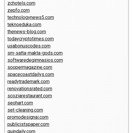
zchotels.com
zepfo.com
technologynews5.com
teknoeduka.com
thenews-blog.com
todaycryptotimes.com
usabonuscodes.com
sm-satta-makta-gods.com
softwaredegimnasios.com
soopermagazine.com
spacecoastdailys.com
readytrademark.com
renovationsrated.com
scoziarestaurant.com
seohart.com
set-cleaning.com
promodesignai.com
publicistspaper.com
quindaily.com