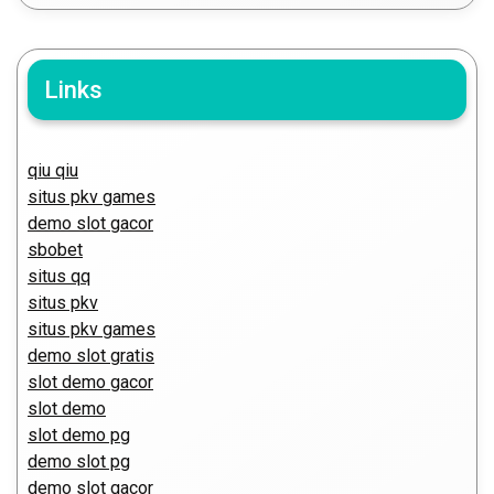
Links
qiu qiu
situs pkv games
demo slot gacor
sbobet
situs qq
situs pkv
situs pkv games
demo slot gratis
slot demo gacor
slot demo
slot demo pg
demo slot pg
demo slot gacor