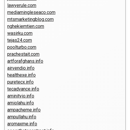
lawyerule.com
mediamingleseaco.com
mtsmarketingblog.com
nghekiemtien.com
wasirku.com
tejas24.com
poolturbo.com
prachestait.com
artforafghans.info
airvendio.info
healthexe.info
puretecx.info
tecadvance.info
aminityio.info
amiolahu.info
ampacheme.info
ampullahu.info
aromaxme.info