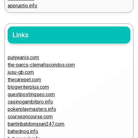
appruptio.info
Links
punjwanis.com
the-parcs-clematiscondos.com
jusu-gb.com
thecarepet.com
blogwriterplus.com
guestpostingseo.com
casinogambitpro.info
pokerplaymasters.info
courseoncourse.com
bantinbatdongsan247.com
bahednog.info