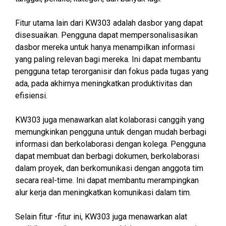
Fitur utama lain dari KW303 adalah dasbor yang dapat
disesuaikan. Pengguna dapat mempersonalisasikan
dasbor mereka untuk hanya menampilkan informasi
yang paling relevan bagi mereka. Ini dapat membantu
pengguna tetap terorganisir dan fokus pada tugas yang
ada, pada akhirnya meningkatkan produktivitas dan
efisiensi.
KW303 juga menawarkan alat kolaborasi canggih yang
memungkinkan pengguna untuk dengan mudah berbagi
informasi dan berkolaborasi dengan kolega. Pengguna
dapat membuat dan berbagi dokumen, berkolaborasi
dalam proyek, dan berkomunikasi dengan anggota tim
secara real-time. Ini dapat membantu merampingkan
alur kerja dan meningkatkan komunikasi dalam tim.
Selain fitur -fitur ini, KW303 juga menawarkan alat