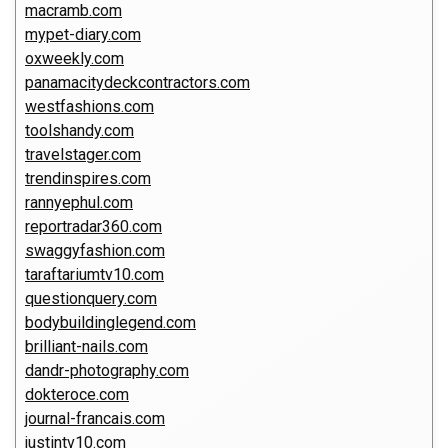
macramb.com
mypet-diary.com
oxweekly.com
panamacitydeckcontractors.com
westfashions.com
toolshandy.com
travelstager.com
trendinspires.com
rannyephul.com
reportradar360.com
swaggyfashion.com
taraftariumtv10.com
questionquery.com
bodybuildinglegend.com
brilliant-nails.com
dandr-photography.com
dokteroce.com
journal-francais.com
justintv10.com