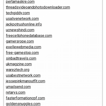
pertamaskre.com
threadsvideoandphotodownloader.com
techgiddy.com
usalivenetwork.com
jackpotrushonline.info
ucnewshindi.com
freecellphonedatabase.com
gamersrope.com
exellewebmedia.com
free-gamestop.com
sinbadtravels.com
ukmagzine.com
wareztech.org
usabestnetwork.com
jessepinkmanoutfit.com
umailsend.com
retarys.com
fasterformationcpf.com
goldensnuggles.com