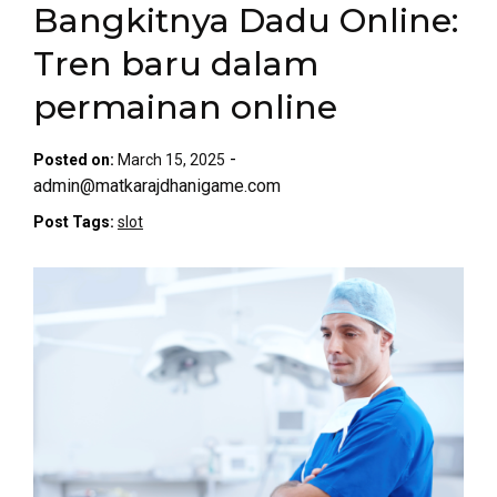
Bangkitnya Dadu Online:
Tren baru dalam
permainan online
-
Posted on:
March 15, 2025
admin@matkarajdhanigame.com
Post Tags:
slot