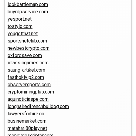
lookbattlemap.com
buyrdpservice.com
yesport.net
tostylo.com
yougetthat.net
sportsnetclub.com
newbestcrypto.com
oxfordsave.com
iclassicgames.com
saung-artikel.com
fasthokivip2.com
observersports.com
cryptominingplus.com
aquinoticiaspe.com
longhairedfrenchbulldog.com
lawyersforhire.co
businemarket.com
matahari88play.net
moneydescriptor.com