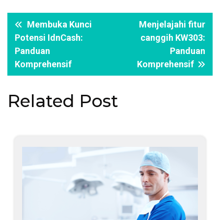
Post
Membuka Kunci
Menjelajahi fitur
navigation
Potensi IdnCash:
canggih KW303:
Panduan
Panduan
Komprehensif
Komprehensif
Related Post