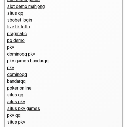
slot demo mahjong
situs qq
sbobet login
live hk lotto
pragmatic
pg demo
pkv
dominoqq pkv
pkv games bandarqq
pkv
dominoqq
bandarqq
poker online
situs qq
situs pkv
situs pkv games
pkv qq
situs pkv