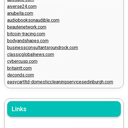
aiverse24.com
anubella.com
audiobooksonaudible.com
beautenetwork.com
bitcoin-tracing.com
bodyandshapes.com
businessconsultantsroundrock.com
classicglobalnews.com
cybercusp.com
britaintt.com
deconds.com
easycartltd-domesticcleaningservicesedinburgh.com
Links