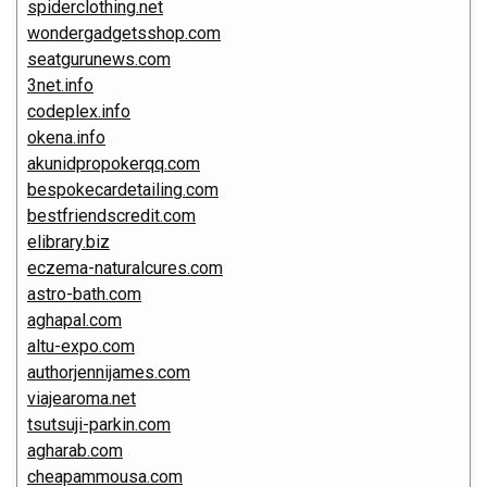
spiderclothing.net
wondergadgetsshop.com
seatgurunews.com
3net.info
codeplex.info
okena.info
akunidpropokerqq.com
bespokecardetailing.com
bestfriendscredit.com
elibrary.biz
eczema-naturalcures.com
astro-bath.com
aghapal.com
altu-expo.com
authorjennijames.com
viajearoma.net
tsutsuji-parkin.com
agharab.com
cheapammousa.com