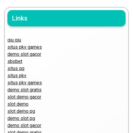
Links
qiu qiu
situs pkv games
demo slot gacor
sbobet
situs qq
situs pkv
situs pkv games
demo slot gratis
slot demo gacor
slot demo
slot demo pg
demo slot pg
demo slot gacor
slot demo gratis