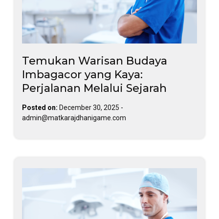
Temukan Warisan Budaya
Imbagacor yang Kaya:
Perjalanan Melalui Sejarah
Posted on:
December 30, 2025
-
admin@matkarajdhanigame.com