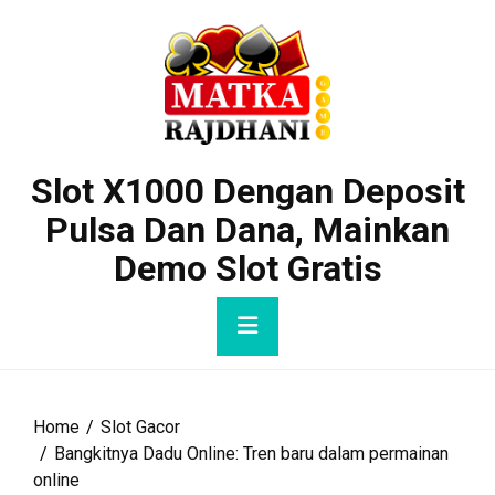
Skip
to
content
Slot X1000 Dengan Deposit
Pulsa Dan Dana, Mainkan
Demo Slot Gratis
Primary
Menu
Home
Slot Gacor
Bangkitnya Dadu Online: Tren baru dalam permainan
online