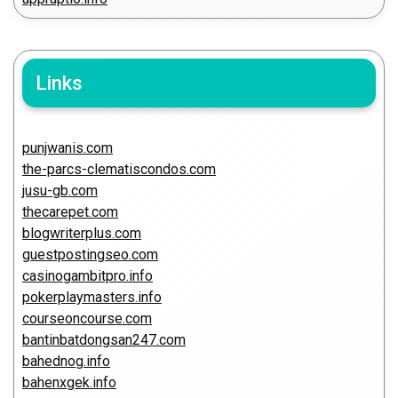
Links
punjwanis.com
the-parcs-clematiscondos.com
jusu-gb.com
thecarepet.com
blogwriterplus.com
guestpostingseo.com
casinogambitpro.info
pokerplaymasters.info
courseoncourse.com
bantinbatdongsan247.com
bahednog.info
bahenxgek.info