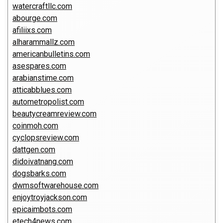
watercraftllc.com
abourge.com
afiliixs.com
alharammallz.com
americanbulletins.com
asespares.com
arabianstime.com
atticabblues.com
autometropolist.com
beautycreamreview.com
coinmoh.com
cyclopsreview.com
dattgen.com
didoivatnang.com
dogsbarks.com
dwmsoftwarehouse.com
enjoytroyjackson.com
epicaimbots.com
etech4news.com