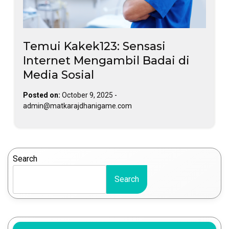
Temui Kakek123: Sensasi
Internet Mengambil Badai di
Media Sosial
Posted on:
October 9, 2025
-
admin@matkarajdhanigame.com
Search
Search