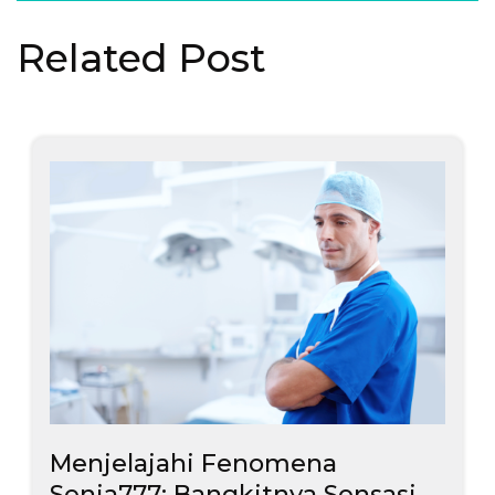
Related Post
Menjelajahi Fenomena
Senja777: Bangkitnya Sensasi