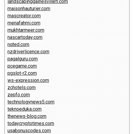
landscapinggainesvillefl.com
maisonhauturier.com
mascreator.com
menafahmi.com
mukhtarmeer.com
nascartoday.com
nqted.com
nzdriverlicence.com
pagalguru.com
pcegame.com
pgslot-r2.com
ws-expression.com
zchotels.com
zepfo.com
technologynews5.com
teknoeduka.com
thenews-blog.com
todaycryptotimes.com
usabonuscodes.com