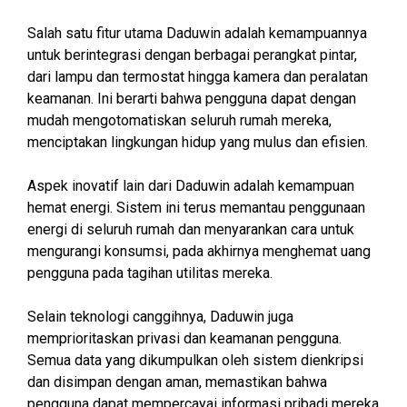
Salah satu fitur utama Daduwin adalah kemampuannya
untuk berintegrasi dengan berbagai perangkat pintar,
dari lampu dan termostat hingga kamera dan peralatan
keamanan. Ini berarti bahwa pengguna dapat dengan
mudah mengotomatiskan seluruh rumah mereka,
menciptakan lingkungan hidup yang mulus dan efisien.
Aspek inovatif lain dari Daduwin adalah kemampuan
hemat energi. Sistem ini terus memantau penggunaan
energi di seluruh rumah dan menyarankan cara untuk
mengurangi konsumsi, pada akhirnya menghemat uang
pengguna pada tagihan utilitas mereka.
Selain teknologi canggihnya, Daduwin juga
memprioritaskan privasi dan keamanan pengguna.
Semua data yang dikumpulkan oleh sistem dienkripsi
dan disimpan dengan aman, memastikan bahwa
pengguna dapat mempercayai informasi pribadi mereka