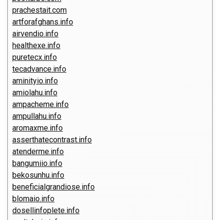
prachestait.com
artforafghans.info
airvendio.info
healthexe.info
puretecx.info
tecadvance.info
aminityio.info
amiolahu.info
ampacheme.info
ampullahu.info
aromaxme.info
asserthatecontrast.info
atenderme.info
bangumiio.info
bekosunhu.info
beneficialgrandiose.info
blomaio.info
dosellinfoplete.info