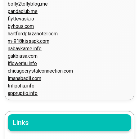
bolly2tollyblog.me
pandaclub.me
flyttevask.io
byhous.com
hartfordplazahotel.com
m-918kissapk.com
nabavkame.info
gakbiasa.com
iflowerhu.info
chicagocrystalconnection.com
imanabadii.com
trilipohu.info
appruptio.info
Links