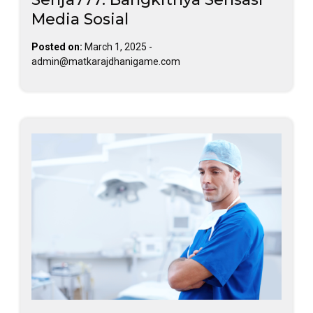
Media Sosial
Posted on:
March 1, 2025
-
admin@matkarajdhanigame.com