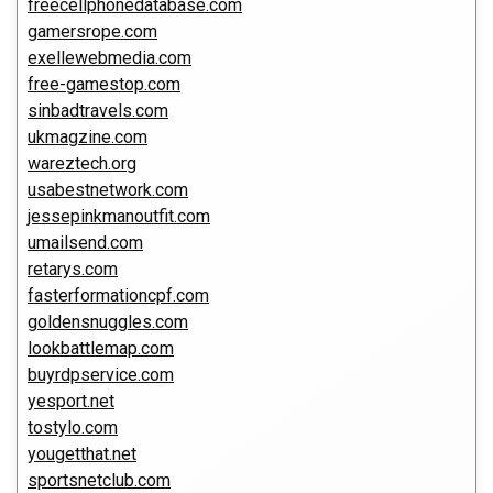
freecellphonedatabase.com
gamersrope.com
exellewebmedia.com
free-gamestop.com
sinbadtravels.com
ukmagzine.com
wareztech.org
usabestnetwork.com
jessepinkmanoutfit.com
umailsend.com
retarys.com
fasterformationcpf.com
goldensnuggles.com
lookbattlemap.com
buyrdpservice.com
yesport.net
tostylo.com
yougetthat.net
sportsnetclub.com