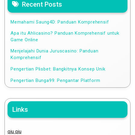
Recent Posts
Memahami Saung4D: Panduan Komprehensif
Apa itu Ahlicasino? Panduan Komprehensif untuk
Game Online
Menjelajahi Dunia Juruscasino: Panduan
Komprehensif
Pengertian Plisbet: Bangkitnya Konsep Unik
Pengertian Bunga99: Pengantar Platform
Links
qiu qiu