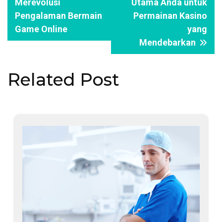
navigation
Merevolusi
Utama Anda untuk
Pengalaman Bermain
Permainan Kasino
Game Online
yang
Mendebarkan
Related Post