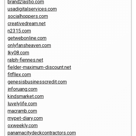
brand2lastio.com
usadigitalservices.com
socialhoppers.com
creativedream.net
n2315.com
getwebonline.com
onlyfansheaven.com
lky08.com
ralph-fiennes.net
fielder-maximum-discount.net
fitfllex.com
genesisbusinesscredit.com
inforuang.com
kindsmarket.com
luvelylife.com
macramb.com
mypet-diary.com
oxweekly.com
panamacitydeckcontractors.com