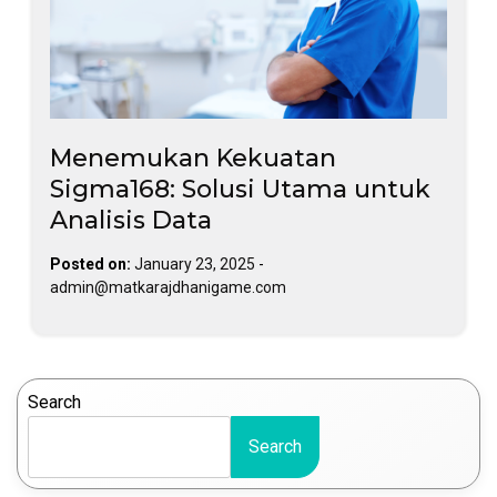
Menemukan Kekuatan
Sigma168: Solusi Utama untuk
Analisis Data
Posted on:
January 23, 2025
-
admin@matkarajdhanigame.com
Search
Search