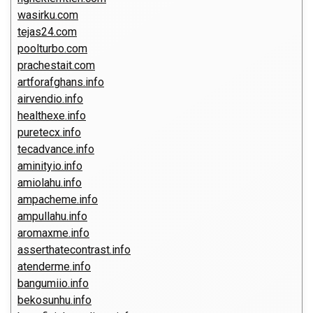
wasirku.com
tejas24.com
poolturbo.com
prachestait.com
artforafghans.info
airvendio.info
healthexe.info
puretecx.info
tecadvance.info
aminityio.info
amiolahu.info
ampacheme.info
ampullahu.info
aromaxme.info
asserthatecontrast.info
atenderme.info
bangumiio.info
bekosunhu.info