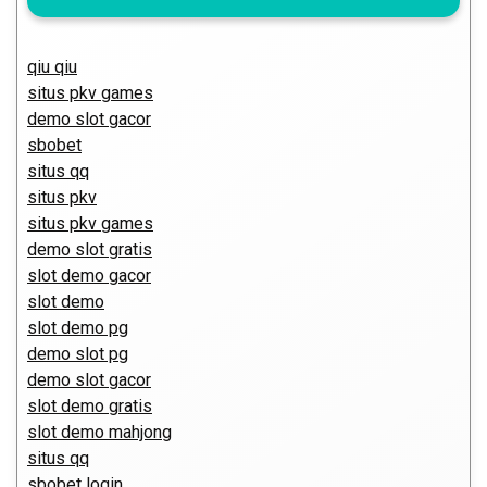
qiu qiu
situs pkv games
demo slot gacor
sbobet
situs qq
situs pkv
situs pkv games
demo slot gratis
slot demo gacor
slot demo
slot demo pg
demo slot pg
demo slot gacor
slot demo gratis
slot demo mahjong
situs qq
sbobet login