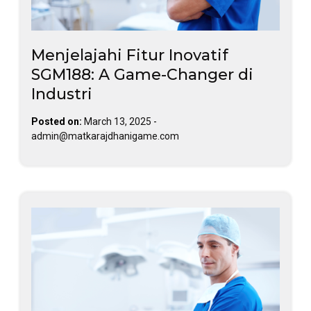
Menjelajahi Fitur Inovatif
SGM188: A Game-Changer di
Industri
Posted on:
March 13, 2025
-
admin@matkarajdhanigame.com