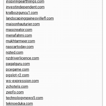
inspiringearthlings.com
investindependent.com
kralbozguncu1.com
landscapinggainesvillefl.com
maisonhauturier.com
mascreator.com
menafahmi.com
mukhtarmeer.com
nascartoday.com
nqted.com
nzdriverlicence.com
pagalguru.com
pcegame.com
pgslot-r2.com
ws-expression.com
zchotels.com
zepfo.com
technologynews5.com
teknoeduka.com