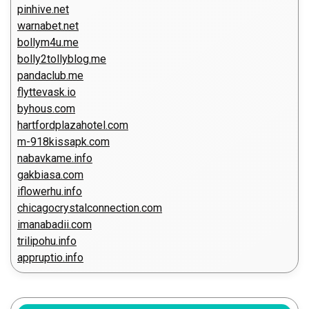
pinhive.net
warnabet.net
bollym4u.me
bolly2tollyblog.me
pandaclub.me
flyttevask.io
byhous.com
hartfordplazahotel.com
m-918kissapk.com
nabavkame.info
gakbiasa.com
iflowerhu.info
chicagocrystalconnection.com
imanabadii.com
trilipohu.info
appruptio.info