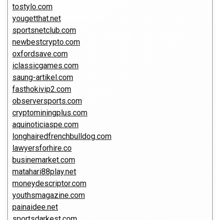
tostylo.com
yougetthat.net
sportsnetclub.com
newbestcrypto.com
oxfordsave.com
iclassicgames.com
saung-artikel.com
fasthokivip2.com
observersports.com
cryptominingplus.com
aquinoticiaspe.com
longhairedfrenchbulldog.com
lawyersforhire.co
businemarket.com
matahari88play.net
moneydescriptor.com
youthsmagazine.com
painaidee.net
sportsdarkest.com