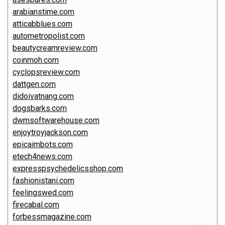
arabianstime.com
atticabblues.com
autometropolist.com
beautycreamreview.com
coinmoh.com
cyclopsreview.com
dattgen.com
didoivatnang.com
dogsbarks.com
dwmsoftwarehouse.com
enjoytroyjackson.com
epicaimbots.com
etech4news.com
expresspsychedelicsshop.com
fashionistani.com
feelingswed.com
firecabal.com
forbessmagazine.com