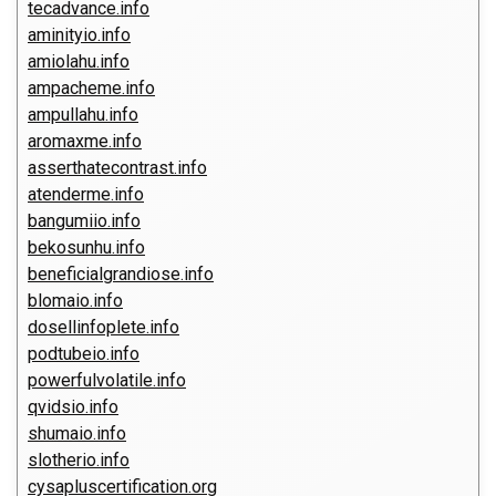
tecadvance.info
aminityio.info
amiolahu.info
ampacheme.info
ampullahu.info
aromaxme.info
asserthatecontrast.info
atenderme.info
bangumiio.info
bekosunhu.info
beneficialgrandiose.info
blomaio.info
dosellinfoplete.info
podtubeio.info
powerfulvolatile.info
qvidsio.info
shumaio.info
slotherio.info
cysapluscertification.org