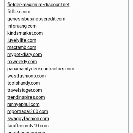
fielder-maximum-discount.net
fitfllex.com
genesisbusinesscredit.com
inforuang.com
kindsmarket.com
luvelylife.com
macramb.com
mypet-diary.com
oxweekly.com
panamacitydeckcontractors.com
westfashions.com
toolshandy.com
travelstager.com
trendinspires.com
rannyephul.com
reportradar360.com
swaggyfashion.com
taraftariumtv10.com
questionquery.com