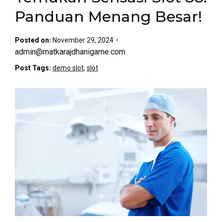
Panduan Menang Besar!
-
Posted on:
November 29, 2024
admin@matkarajdhanigame.com
Post Tags:
demo slot
,
slot