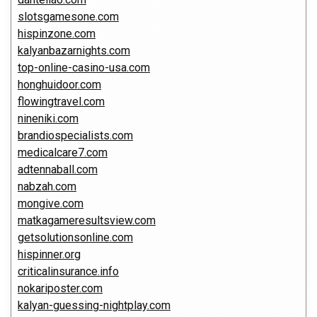
slotsgamesone.com
hispinzone.com
kalyanbazarnights.com
top-online-casino-usa.com
honghuidoor.com
flowingtravel.com
nineniki.com
brandiospecialists.com
medicalcare7.com
adtennaball.com
nabzah.com
mongive.com
matkagameresultsview.com
getsolutionsonline.com
hispinner.org
criticalinsurance.info
nokariposter.com
kalyan-guessing-nightplay.com