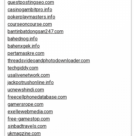
guestpostingseo.com
casinogambitpro.info
pokerplaymasters.info
courseoncourse.com
bantinbatdongsan247.com
bahednog.info
bahenxgek.info
pertamaskre.com
threadsvideoandphotodownloader.com
techgiddy.com
usalivenetwork.com
jackpotrushonline.info
ucnewshindi.com
freecellphonedatabase.com
gamersrope.com
exellewebmedia.com
free-gamestop.com
sinbadtravels.com
ukmagzine.com