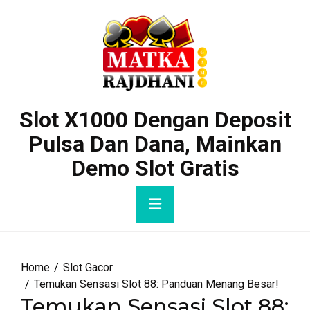
Skip
to
content
Slot X1000 Dengan Deposit
Pulsa Dan Dana, Mainkan
Demo Slot Gratis
Primary
Menu
Home
Slot Gacor
Temukan Sensasi Slot 88: Panduan Menang Besar!
Temukan Sensasi Slot 88: