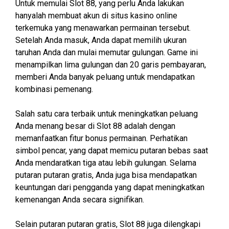
Untuk memulai Slot 88, yang perlu Anda lakukan
hanyalah membuat akun di situs kasino online
terkemuka yang menawarkan permainan tersebut.
Setelah Anda masuk, Anda dapat memilih ukuran
taruhan Anda dan mulai memutar gulungan. Game ini
menampilkan lima gulungan dan 20 garis pembayaran,
memberi Anda banyak peluang untuk mendapatkan
kombinasi pemenang.
Salah satu cara terbaik untuk meningkatkan peluang
Anda menang besar di Slot 88 adalah dengan
memanfaatkan fitur bonus permainan. Perhatikan
simbol pencar, yang dapat memicu putaran bebas saat
Anda mendaratkan tiga atau lebih gulungan. Selama
putaran putaran gratis, Anda juga bisa mendapatkan
keuntungan dari pengganda yang dapat meningkatkan
kemenangan Anda secara signifikan.
Selain putaran putaran gratis, Slot 88 juga dilengkapi