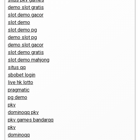
demo slot gratis
slot demo gacor
slot demo
slot demo pg
demo slot pg
demo slot gacor
slot demo gratis
slot demo mahjong
situs qq
sbobet login
live hk lotto
pragmatic
pg demo
pkv
dominoqq pkv
pkv games bandarqq
pkv
dominoqq