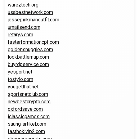
wareztech.org
usabestnetwork.com
jessepinkmanoutfit.com
umailsend.com
retarys.com
fasterformationcpf.com
goldensnuggles.com
lookbattlemap.com
buyrdpservice.com
yesport.net
tostylo.com
yougetthat.net
sportsnetclub.com
newbestcrypto.com
oxfordsave.com
iclassicgames.com
saung-artikel.com
fasthokivip2.com
observersports.com