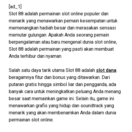
[ad_1]
Slot 88 adalah permainan slot online populer dan
menarik yang menawarkan pemain kesempatan untuk
memenangkan hadiah besar dan merasakan sensasi
memutar gulungan. Apakah Anda seorang pemain
berpengalaman atau baru mengenal dunia slot online,
Slot 88 adalah permainan yang pasti akan membuat
Anda terhibur dan nyaman.
Salah satu daya tarik utama Slot 88 adalah
slot dana
beragamnya fitur dan bonus yang ditawarkan. Dari
putaran gratis hingga simbol liar dan pengganda, ada
banyak cara untuk meningkatkan peluang Anda menang
besar saat memainkan game ini. Selain itu, game ini
menawarkan grafis yang hidup dan soundtrack yang
menarik yang akan membenamkan Anda dalam dunia
permainan slot online.