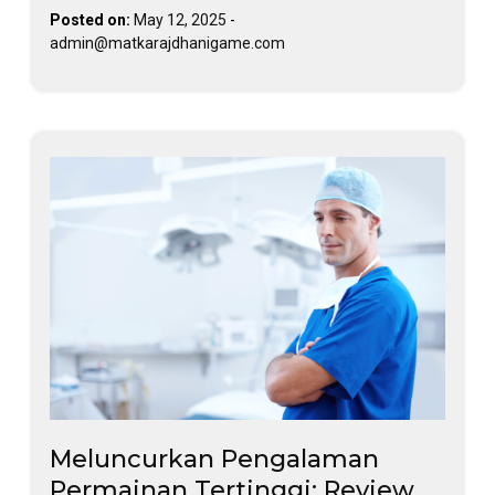
Posted on:
May 12, 2025
-
admin@matkarajdhanigame.com
Meluncurkan Pengalaman
Permainan Tertinggi: Review