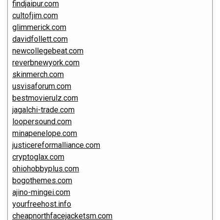
findjaipur.com
cultofjim.com
glimmerick.com
davidfollett.com
newcollegebeat.com
reverbnewyork.com
skinmerch.com
usvisaforum.com
bestmovierulz.com
jagalchi-trade.com
loopersound.com
minapenelope.com
justicereformalliance.com
cryptoglax.com
ohiohobbyplus.com
bogothemes.com
ajino-mingei.com
yourfreehost.info
cheapnorthfacejacketsm.com