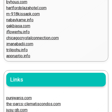
byhous.com
hartfordplazahotel.com
m-918kissapk.com
nabavkame.info
gakbiasa.com
iflowerhu.info
chicagocrystalconnection.com
imanabadii.com
trilipohu.info
appruptio.info
Links
punjwanis.com
the-parcs-clematiscondos.com
jusu-gb.com