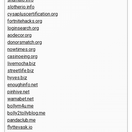
slotherio.info
cysapluscertification.org
fortnitehacks.org
loginsearch.org
aodecor.org
donorsmatch.org
nowtimes.org
casinoeing.org
livemocha.biz
streetlife.biz
hyves.biz
enoughinfo.net
pinhive.net
warnabet.net
bollym4u.me
bolly2tollyblog.me
pandaclub.me
flyttevask.io