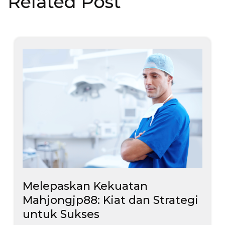
Related Post
Melepaskan Kekuatan
Mahjongjp88: Kiat dan Strategi
untuk Sukses