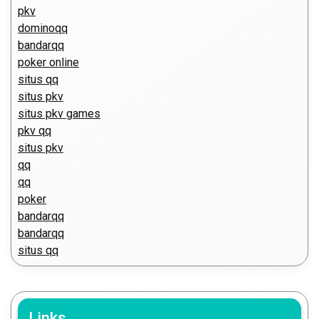
pkv
dominoqq
bandarqq
poker online
situs qq
situs pkv
situs pkv games
pkv qq
situs pkv
qq
qq
poker
bandarqq
bandarqq
situs qq
Links