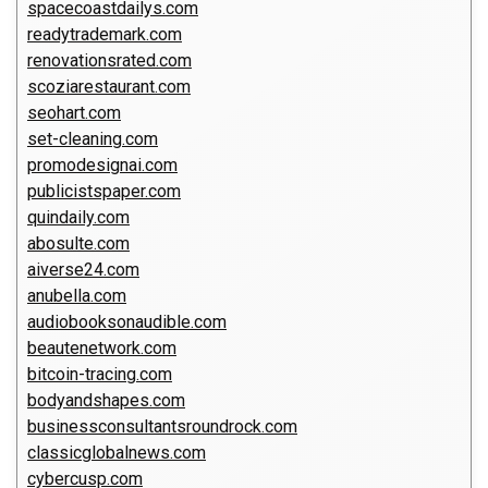
spacecoastdailys.com
readytrademark.com
renovationsrated.com
scoziarestaurant.com
seohart.com
set-cleaning.com
promodesignai.com
publicistspaper.com
quindaily.com
abosulte.com
aiverse24.com
anubella.com
audiobooksonaudible.com
beautenetwork.com
bitcoin-tracing.com
bodyandshapes.com
businessconsultantsroundrock.com
classicglobalnews.com
cybercusp.com