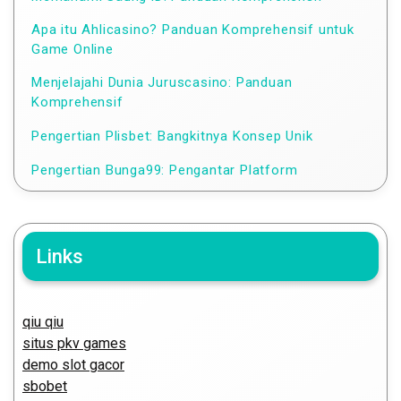
Apa itu Ahlicasino? Panduan Komprehensif untuk
Game Online
Menjelajahi Dunia Juruscasino: Panduan
Komprehensif
Pengertian Plisbet: Bangkitnya Konsep Unik
Pengertian Bunga99: Pengantar Platform
Links
qiu qiu
situs pkv games
demo slot gacor
sbobet