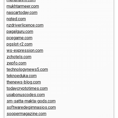
mukhtarmeer.com
nascartoday.com
nqted.com
nzdriverlicence.com
pagalguru.com
pcegame.com
pgslot-r2.com
ws-expression.com
zchotels.com
zepfo.com
technologynews5.com
teknoeduka.com
thenews-blog.com
todaycryptotimes.com
usabonuscodes.com
sm-satta-makta-gods.com
softwaredegimnasios.com
soopermagazine.com