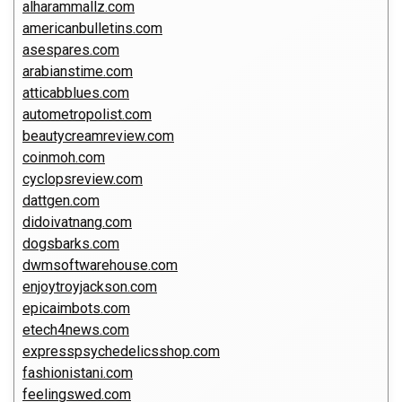
alharammallz.com
americanbulletins.com
asespares.com
arabianstime.com
atticabblues.com
autometropolist.com
beautycreamreview.com
coinmoh.com
cyclopsreview.com
dattgen.com
didoivatnang.com
dogsbarks.com
dwmsoftwarehouse.com
enjoytroyjackson.com
epicaimbots.com
etech4news.com
expresspsychedelicsshop.com
fashionistani.com
feelingswed.com