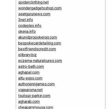
spiderclothing.net
wondergadgetsshop.com
seatgurunews.com
3net.info
codeplex.info
okena.info
akunidpropokerqq.com
bespokecardetailing.com
bestfriendscredit.com
elibrary.biz
eczema-naturalcures.com
astro-bath.com
aghapal.com
altu-expo.com
authorjennijames.com
viajearoma.net
tsutsuji-parkin.com
agharab.com
cheapammousa.com