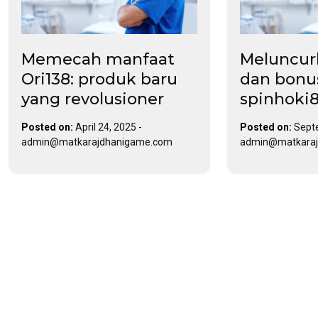
Memecah manfaat
Meluncu
Ori138: produk baru
dan bonus
yang revolusioner
spinhoki
Posted on:
April 24, 2025
-
Posted on:
Sept
admin@matkarajdhanigame.com
admin@matkara