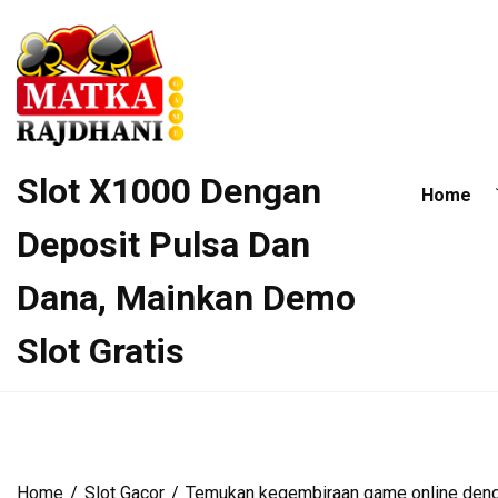
Skip
to
content
Slot X1000 Dengan
Home
Deposit Pulsa Dan
Dana, Mainkan Demo
Slot Gratis
Home
Slot Gacor
Temukan kegembiraan game online de