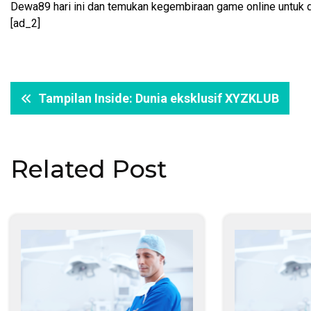
Dewa89 hari ini dan temukan kegembiraan game online untuk di
[ad_2]
Post
Tampilan Inside: Dunia eksklusif XYZKLUB
navigation
Related Post