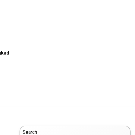
gkad
Search