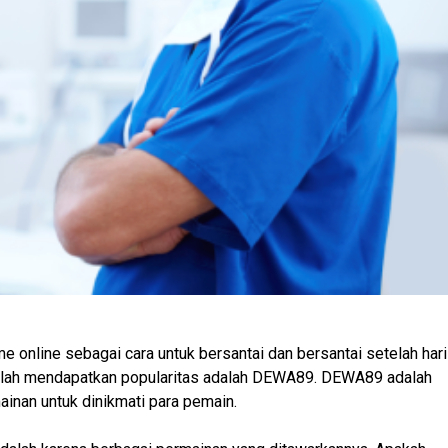
me online sebagai cara untuk bersantai dan bersantai setelah hari
 telah mendapatkan popularitas adalah DEWA89. DEWA89 adalah
inan untuk dinikmati para pemain.