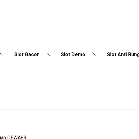
Slot Gacor
Slot Demo
Slot Anti Run
ngan DEWA89