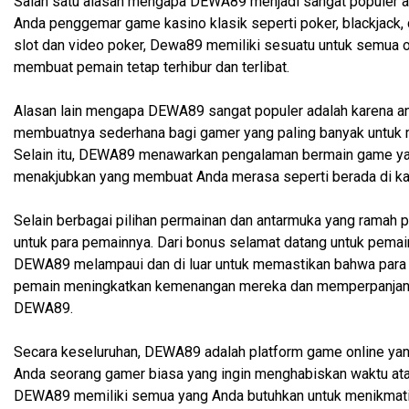
Salah satu alasan mengapa DEWA89 menjadi sangat populer a
Anda penggemar game kasino klasik seperti poker, blackjack, 
slot dan video poker, Dewa89 memiliki sesuatu untuk semua or
membuat pemain tetap terhibur dan terlibat.
Alasan lain mengapa DEWA89 sangat populer adalah karena an
membuatnya sederhana bagi gamer yang paling banyak untuk 
Selain itu, DEWA89 menawarkan pengalaman bermain game yan
menakjubkan yang membuat Anda merasa seperti berada di ka
Selain berbagai pilihan permainan dan antarmuka yang rama
untuk para pemainnya. Dari bonus selamat datang untuk pemain
DEWA89 melampaui dan di luar untuk memastikan bahwa para 
pemain meningkatkan kemenangan mereka dan memperpanjan
DEWA89.
Secara keseluruhan, DEWA89 adalah platform game online ya
Anda seorang gamer biasa yang ingin menghabiskan waktu atau
DEWA89 memiliki semua yang Anda butuhkan untuk menikmati