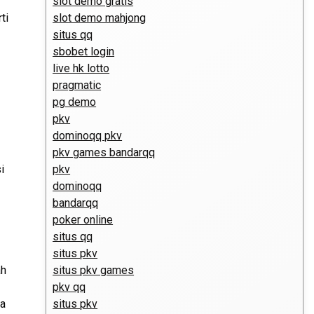
slot demo gratis
slot demo mahjong
ti
situs qq
sbobet login
live hk lotto
pragmatic
pg demo
pkv
dominoqq pkv
pkv games bandarqq
pkv
i
dominoqq
bandarqq
poker online
situs qq
situs pkv
situs pkv games
ah
pkv qq
situs pkv
ba