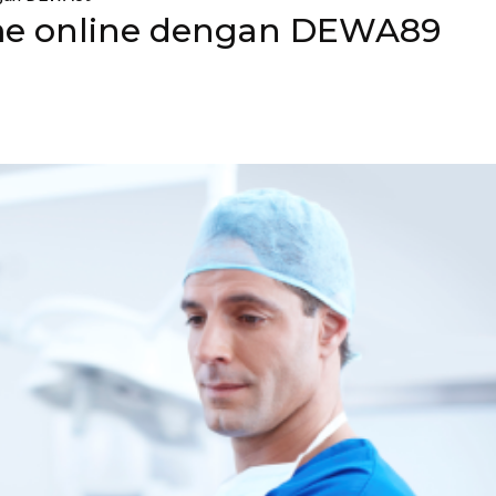
e online dengan DEWA89