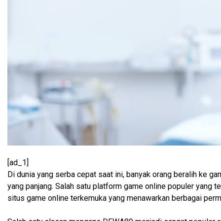
[ad_1]
Di dunia yang serba cepat saat ini, banyak orang beralih ke ga
yang panjang. Salah satu platform game online populer yang
situs game online terkemuka yang menawarkan berbagai perma