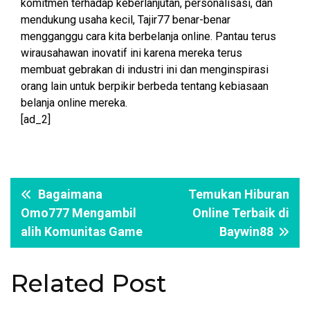
komitmen terhadap keberlanjutan, personalisasi, dan
mendukung usaha kecil, Tajir77 benar-benar
mengganggu cara kita berbelanja online. Pantau terus
wirausahawan inovatif ini karena mereka terus
membuat gebrakan di industri ini dan menginspirasi
orang lain untuk berpikir berbeda tentang kebiasaan
belanja online mereka.
[ad_2]
Post
Bagaimana
Temukan Hiburan
navigation
Omo777 Mengambil
Online Terbaik di
alih Komunitas Game
Baywin88
Related Post