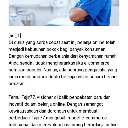
[ad_1]
Di dunia yang serba cepat saat ini, belanja online telah
menjadi kebutuhan pokok bagi banyak konsumen.
Dengan kemudahan berbelanja dari kenyamanan rumah
Anda sendiri, tidak mengherankan jika e-commerce
semakin populer. Namun, ada seorang pengusaha yang
ingin mendisrupsi industri belanja online secara besar-
besaran.
Temui Tajir77, visioner di balik pendekatan baru dan
inovatif dalam belanja online. Dengan semangat
kewirausahaan dan dorongan untuk membuat
perbedaan, Tajir77 mengubah model e-commerce
tradisional dan merevolusi cara orang berbelanja online.