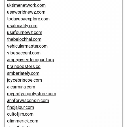
uktimenetwork.com
usaworldnewz.com
todayusaexplore.com
usalocality.com
usafournewz.com
thebalochhal.com
vehicularmaster.com
vibesaccent.com
ampajavierdemiguel.org
brainboosters.co
amberlately.com
joycebriscoe.com
aicarmina.com
mypartysupplystore.com
annforwisconsin.com
findjaipur.com
cultofjim.com
glimmerick.com