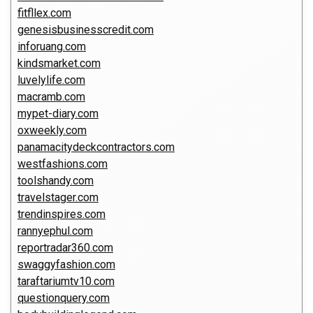
fitfllex.com
genesisbusinesscredit.com
inforuang.com
kindsmarket.com
luvelylife.com
macramb.com
mypet-diary.com
oxweekly.com
panamacitydeckcontractors.com
westfashions.com
toolshandy.com
travelstager.com
trendinspires.com
rannyephul.com
reportradar360.com
swaggyfashion.com
taraftariumtv10.com
questionquery.com