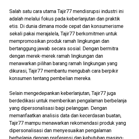
Salah satu cara utama Tajir77 mendisrupsi industri ini
adalah melalui fokus pada keberlanjutan dan praktik
etis. Di dunia dimana mode cepat dan konsumerisme
sekali pakai merajalela, Tajir77 berkomitmen untuk
mempromosikan produk ramah lingkungan dan
bertanggung jawab secara sosial. Dengan bermitra
dengan merek-merek ramah lingkungan dan
menawarkan pilihan barang ramah lingkungan yang
dikurasi, Tajir77 membantu mengubah cara berpikir
konsumen tentang pembelian mereka.
Selain mengedepankan keberlanjutan, Tajir77 juga
berdedikasi untuk memberikan pengalaman berbelanja
yang dipersonalisasi bagi pelanggan. Dengan
memanfaatkan analisis data dan kecerdasan buatan,
Tajir77 mampu menawarkan rekomendasi produk yang
dipersonalisasi dan menyesuaikan pengalaman
berbelanja dengan preferensi dan kebutuhan masing-