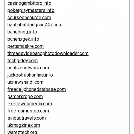
casinogambitpro.info
pokerplaymasters.info
courseoncourse.com
bantinbatdongsan247.com
bahednog.info
bahenxgek.info
pertamaskre.com
threadsvideoandphotodownloader.com
techgiddy.com
usalivenetwork.com
jackpotrushonline.info
ucnewshindi.com
freecellphonedatabase.com
gamersrope.com
exellewebmedia.com
free-gamestop.com
sinbadtravels.com
ukmagzine.com
wareztech.org