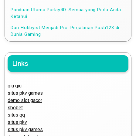
Panduan Utama Parlay4D: Semua yang Perlu Anda
Ketahui
Dari Hobbyist Menjadi Pro: Perjalanan Pasti123 di
Dunia Gaming
Links
qiu qiu
situs pkv games
demo slot gacor
sbobet
situs qq
situs pkv
situs pkv games