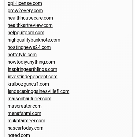
gpl-license.com
grow2every.com
healthhousecare.com
healthkartreview.com
helpquitporn.com
highqualitybanknote.com
hostingnews24.com
hottstyle.com
howtodiyanything.com
inspiringearthlings.com
investindependent.com
kralbozguncu1.com
landscapinggainesvillefl.com
maisonhauturier.com
mascreator.com
menafahmi.com
mukhtarmeer.com
nascartoday.com
nqted.com