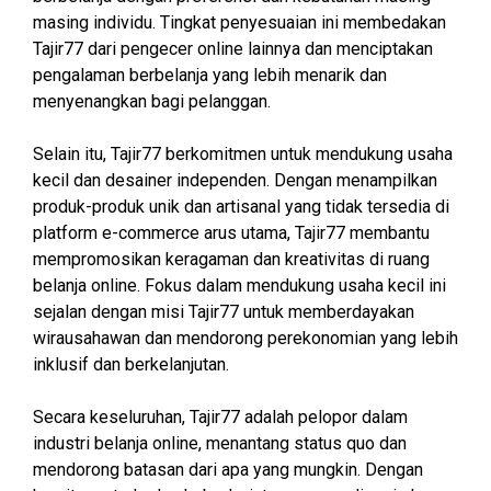
masing individu. Tingkat penyesuaian ini membedakan
Tajir77 dari pengecer online lainnya dan menciptakan
pengalaman berbelanja yang lebih menarik dan
menyenangkan bagi pelanggan.
Selain itu, Tajir77 berkomitmen untuk mendukung usaha
kecil dan desainer independen. Dengan menampilkan
produk-produk unik dan artisanal yang tidak tersedia di
platform e-commerce arus utama, Tajir77 membantu
mempromosikan keragaman dan kreativitas di ruang
belanja online. Fokus dalam mendukung usaha kecil ini
sejalan dengan misi Tajir77 untuk memberdayakan
wirausahawan dan mendorong perekonomian yang lebih
inklusif dan berkelanjutan.
Secara keseluruhan, Tajir77 adalah pelopor dalam
industri belanja online, menantang status quo dan
mendorong batasan dari apa yang mungkin. Dengan