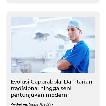
Evolusi Gapurabola: Dari tarian
tradisional hingga seni
pertunjukan modern
Posted on:
August 8, 2025
-