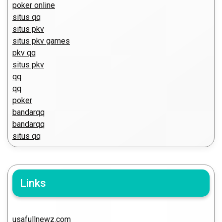
poker online
situs qq
situs pkv
situs pkv games
pkv qq
situs pkv
qq
qq
poker
bandarqq
bandarqq
situs qq
Links
usafullnewz.com