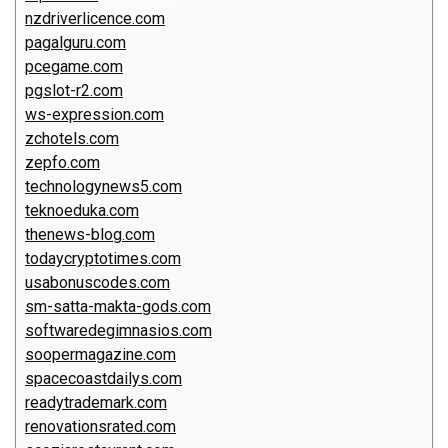
nzdriverlicence.com
pagalguru.com
pcegame.com
pgslot-r2.com
ws-expression.com
zchotels.com
zepfo.com
technologynews5.com
teknoeduka.com
thenews-blog.com
todaycryptotimes.com
usabonuscodes.com
sm-satta-makta-gods.com
softwaredegimnasios.com
soopermagazine.com
spacecoastdailys.com
readytrademark.com
renovationsrated.com