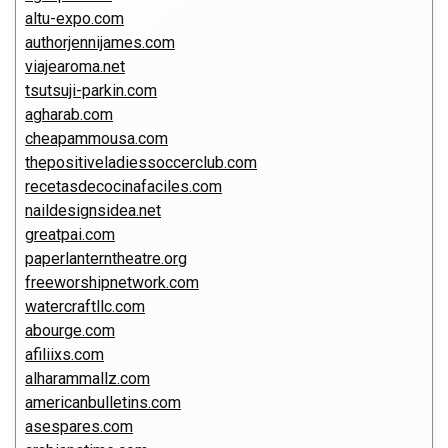
altu-expo.com
authorjennijames.com
viajearoma.net
tsutsuji-parkin.com
agharab.com
cheapammousa.com
thepositiveladiessoccerclub.com
recetasdecocinafaciles.com
naildesignsidea.net
greatpai.com
paperlanterntheatre.org
freeworshipnetwork.com
watercraftllc.com
abourge.com
afiliixs.com
alharammallz.com
americanbulletins.com
asespares.com