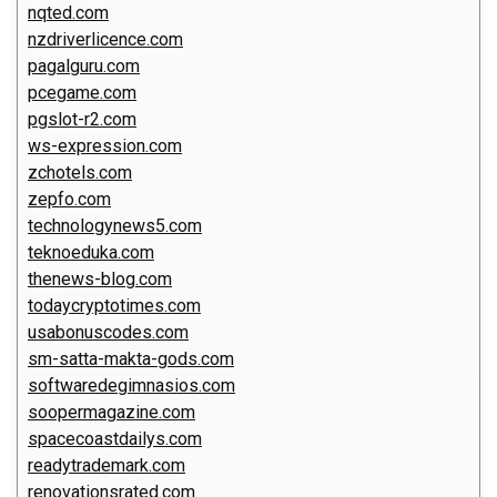
nqted.com
nzdriverlicence.com
pagalguru.com
pcegame.com
pgslot-r2.com
ws-expression.com
zchotels.com
zepfo.com
technologynews5.com
teknoeduka.com
thenews-blog.com
todaycryptotimes.com
usabonuscodes.com
sm-satta-makta-gods.com
softwaredegimnasios.com
soopermagazine.com
spacecoastdailys.com
readytrademark.com
renovationsrated.com