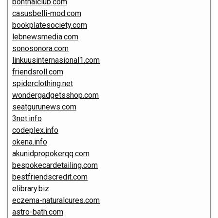
bonthaiclub.com
casusbelli-mod.com
bookplatesociety.com
lebnewsmedia.com
sonosonora.com
linkuusinternasional1.com
friendsroll.com
spiderclothing.net
wondergadgetsshop.com
seatgurunews.com
3net.info
codeplex.info
okena.info
akunidpropokerqq.com
bespokecardetailing.com
bestfriendscredit.com
elibrary.biz
eczema-naturalcures.com
astro-bath.com