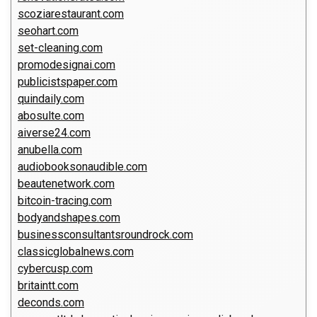
scoziarestaurant.com
seohart.com
set-cleaning.com
promodesignai.com
publicistspaper.com
quindaily.com
abosulte.com
aiverse24.com
anubella.com
audiobooksonaudible.com
beautenetwork.com
bitcoin-tracing.com
bodyandshapes.com
businessconsultantsroundrock.com
classicglobalnews.com
cybercusp.com
britaintt.com
deconds.com