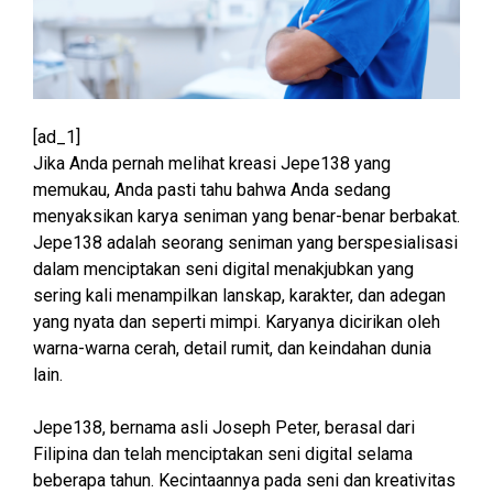
[ad_1]
Jika Anda pernah melihat kreasi Jepe138 yang
memukau, Anda pasti tahu bahwa Anda sedang
menyaksikan karya seniman yang benar-benar berbakat.
Jepe138 adalah seorang seniman yang berspesialisasi
dalam menciptakan seni digital menakjubkan yang
sering kali menampilkan lanskap, karakter, dan adegan
yang nyata dan seperti mimpi. Karyanya dicirikan oleh
warna-warna cerah, detail rumit, dan keindahan dunia
lain.
Jepe138, bernama asli Joseph Peter, berasal dari
Filipina dan telah menciptakan seni digital selama
beberapa tahun. Kecintaannya pada seni dan kreativitas