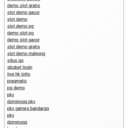
demo slot gratis
slot demo gacor
slot demo
slot demo pg
demo slot pg
demo slot gacor
slot demo gratis
slot demo mahjong
situs qq
sbobet login
live hk lotto
pragmatic
pg demo
pkv
dominoqq pkv
pkv games bandarqq
pkv
dominoqq