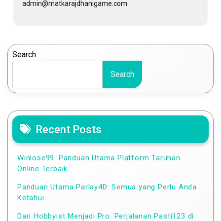
admin@matkarajdhanigame.com
Search
Search
Recent Posts
Winlose99: Panduan Utama Platform Taruhan
Online Terbaik
Panduan Utama Parlay4D: Semua yang Perlu Anda
Ketahui
Dari Hobbyist Menjadi Pro: Perjalanan Pasti123 di