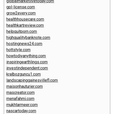
globalmarketlivetoday.com
gpl-license.com
grow2every.com
healthhousecare.com
healthkartreview.com
helpquitporn.com
highqualitybanknote.com
hostingnews24.com
hottstyle.com
howtodiyanything.com
inspiringearthlings.com
investindependent.com
kralbozguncu1.com
landscapinggainesvillefl.com
maisonhauturier.com
mascreator.com
menafahmi.com
mukhtarmeer.com
nascartoday.com