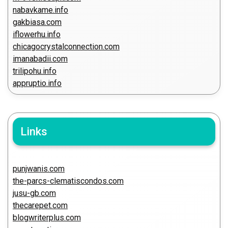
nabavkame.info
gakbiasa.com
iflowerhu.info
chicagocrystalconnection.com
imanabadii.com
trilipohu.info
appruptio.info
Links
punjwanis.com
the-parcs-clematiscondos.com
jusu-gb.com
thecarepet.com
blogwriterplus.com