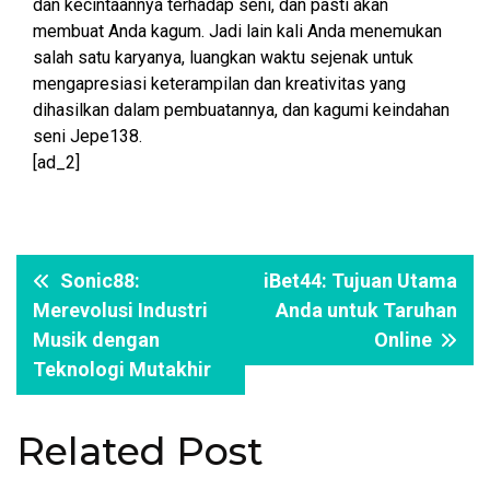
dan kecintaannya terhadap seni, dan pasti akan
membuat Anda kagum. Jadi lain kali Anda menemukan
salah satu karyanya, luangkan waktu sejenak untuk
mengapresiasi keterampilan dan kreativitas yang
dihasilkan dalam pembuatannya, dan kagumi keindahan
seni Jepe138.
[ad_2]
Post
Sonic88:
iBet44: Tujuan Utama
navigation
Merevolusi Industri
Anda untuk Taruhan
Musik dengan
Online
Teknologi Mutakhir
Related Post