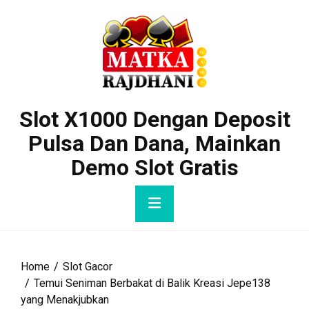
Skip
to
content
Slot X1000 Dengan Deposit
Pulsa Dan Dana, Mainkan
Demo Slot Gratis
Primary
Menu
Home
Slot Gacor
Temui Seniman Berbakat di Balik Kreasi Jepe138
yang Menakjubkan