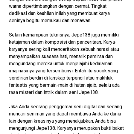
warna dipertimbangkan dengan cermat. Tingkat
dedikasi dan keahlian inilah yang membuat karya
seninya begitu memukau dan menawan.
Selain kemampuan teknisnya, Jepe138 juga memiliki
ketajaman dalam komposisi dan penceritaan. Karya-
karyanya sering kali menceritakan sebuah narasi atau
menyampaikan suasana hati, menarik pemirsa dan
mengundang mereka untuk menjelajahi kedalaman
imajinasinya yang tersembunyi. Entah itu sosok yang
sendirian berdiri di lanskap terpencil atau makhluk
fantastis yang bermain-main di hutan ajaib, selalu ada
rasa misteri dan intrik dalam seni Jepe138.
Jika Anda seorang penggemar seni digital dan sedang
mencari seniman yang dapat membawa Anda ke dunia
lain dengan kreasinya yang menakjubkan, Anda bisa
mengunjungi Jepe138. Karyanya merupakan bukti bakat