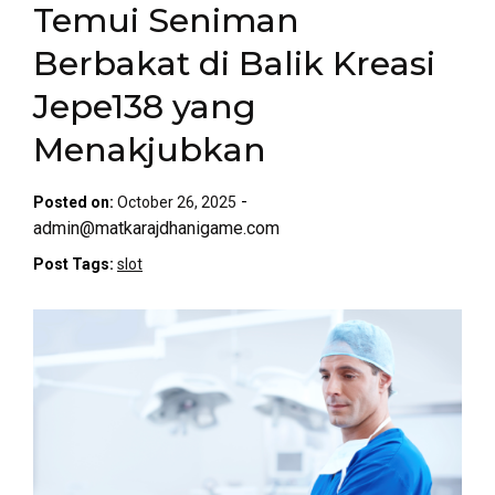
Temui Seniman
Berbakat di Balik Kreasi
Jepe138 yang
Menakjubkan
-
Posted on:
October 26, 2025
admin@matkarajdhanigame.com
Post Tags:
slot