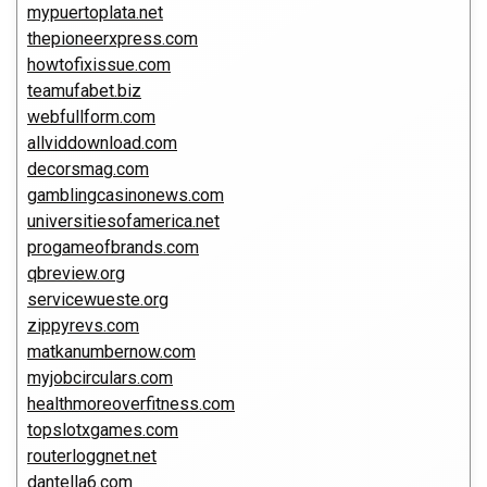
mypuertoplata.net
thepioneerxpress.com
howtofixissue.com
teamufabet.biz
webfullform.com
allviddownload.com
decorsmag.com
gamblingcasinonews.com
universitiesofamerica.net
progameofbrands.com
qbreview.org
servicewueste.org
zippyrevs.com
matkanumbernow.com
myjobcirculars.com
healthmoreoverfitness.com
topslotxgames.com
routerloggnet.net
dantella6.com