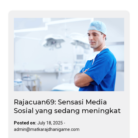
Rajacuan69: Sensasi Media
Sosial yang sedang meningkat
Posted on:
July 18, 2025
-
admin@matkarajdhanigame.com