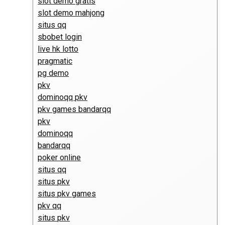
slot demo gratis
slot demo mahjong
situs qq
sbobet login
live hk lotto
pragmatic
pg demo
pkv
dominoqq pkv
pkv games bandarqq
pkv
dominoqq
bandarqq
poker online
situs qq
situs pkv
situs pkv games
pkv qq
situs pkv