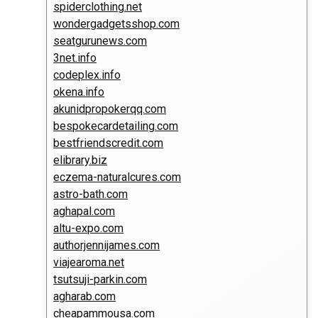
spiderclothing.net
wondergadgetsshop.com
seatgurunews.com
3net.info
codeplex.info
okena.info
akunidpropokerqq.com
bespokecardetailing.com
bestfriendscredit.com
elibrary.biz
eczema-naturalcures.com
astro-bath.com
aghapal.com
altu-expo.com
authorjennijames.com
viajearoma.net
tsutsuji-parkin.com
agharab.com
cheapammousa.com