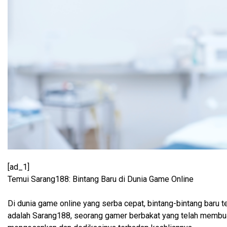
[ad_1]
Temui Sarang188: Bintang Baru di Dunia Game Online
Di dunia game online yang serba cepat, bintang-bintang baru 
adalah Sarang188, seorang gamer berbakat yang telah membu