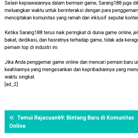
Selain kepiawaiannya dalam bermain game, Sarang188 juga dik
meluangkan waktu untuk berinteraksi dengan para penggemar
menciptakan komunitas yang ramah dan inklusif seputar kont
Ketika Sarang188 terus naik peringkat di dunia game online, 
bakat, dedikasi, dan hasratnya terhadap game, tidak ada kera
pemain top di industri ini.
Jika Anda penggemar game online dan mencari pemain baru un
keahliannya yang mengesankan dan kepribadiannya yang menari
waktu singkat.
[ad_2]
Post
Temui Rajacuan69: Bintang Baru di Komunitas
Online
navigation