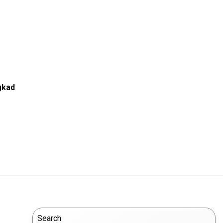
gkad
Search