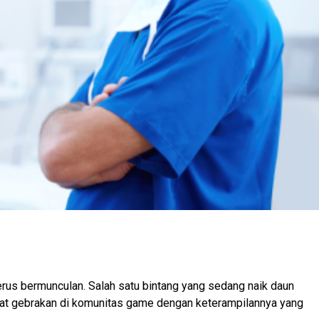
terus bermunculan. Salah satu bintang yang sedang naik daun
at gebrakan di komunitas game dengan keterampilannya yang