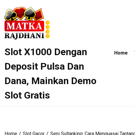
Skip
to
content
Slot X1000 Dengan
Home
Deposit Pulsa Dan
Dana, Mainkan Demo
Slot Gratis
Home
Slot Gacor
Seni Sultanking: Cara Menguasai Tantang