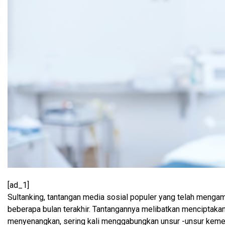
[ad_1]
Sultanking, tantangan media sosial populer yang telah mengam
beberapa bulan terakhir. Tantangannya melibatkan menciptakan
menyenangkan, sering kali menggabungkan unsur -unsur kem