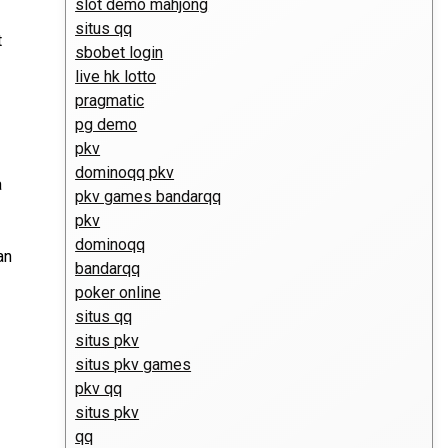
slot demo mahjong
situs qq
t
sbobet login
live hk lotto
pragmatic
pg demo
pkv
dominoqq pkv
a
pkv games bandarqq
pkv
dominoqq
an
bandarqq
poker online
situs qq
situs pkv
situs pkv games
pkv qq
situs pkv
qq