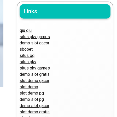
Links
qiu qiu
situs pkv games
demo slot gacor
sbobet
situs qq
situs pkv
situs pkv games
demo slot gratis
slot demo gacor
slot demo
slot demo pg
demo slot pg
demo slot gacor
slot demo gratis