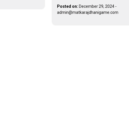
Posted on:
December 29, 2024
-
admin@matkarajdhanigame.com