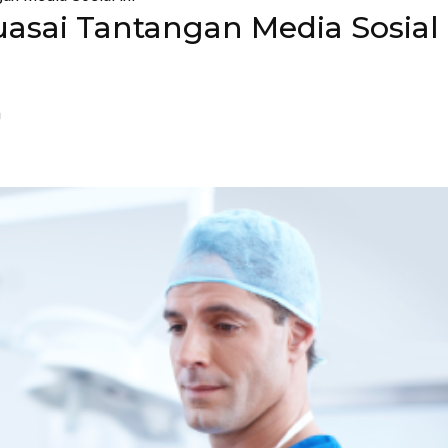
uasai Tantangan Media Sosial
m