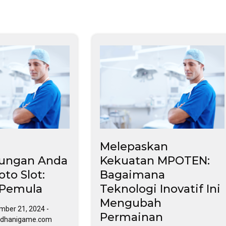
n
Melepaskan
ungan Anda
Kekuatan MPOTEN:
to Slot:
Bagaimana
 Pemula
Teknologi Inovatif Ini
Mengubah
mber 21, 2024
-
Permainan
jdhanigame.com