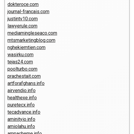
dokteroce.com
journal-francais.com
justintv10.com
lawyerule.com
mediamingleseaco.com
mtsmarketingblog.com
nghekiemtien.com
wasirku.com
tejas24.com
poolturbo.com
prachestait.com
artforafghans.info
airvendio.info
healthexe.info
puretecx.info
tecadvance.info
aminityio.info
amiolahu.info
ampacheme.info