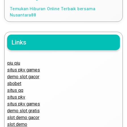
Temukan Hiburan Online Terbaik bersama
Nusantara88
Links
qiu qiu
situs pkv games
demo slot gacor
sbobet
situs qq
situs pkv
situs pkv games
demo slot gratis
slot demo gacor
slot demo