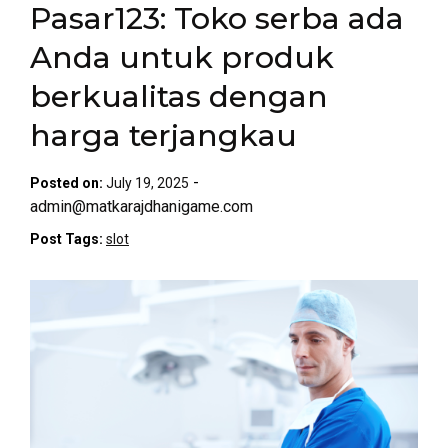
Pasar123: Toko serba ada
Anda untuk produk
berkualitas dengan
harga terjangkau
-
Posted on:
July 19, 2025
admin@matkarajdhanigame.com
Post Tags:
slot