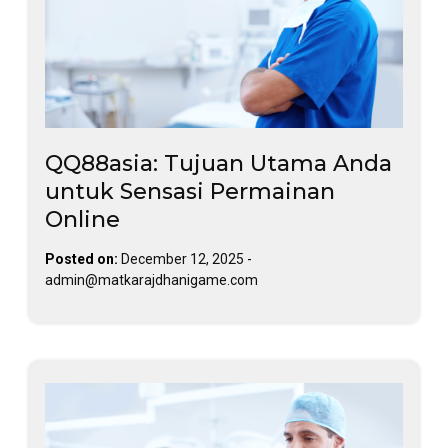
QQ88asia: Tujuan Utama Anda
untuk Sensasi Permainan
Online
Posted on:
December 12, 2025
-
admin@matkarajdhanigame.com