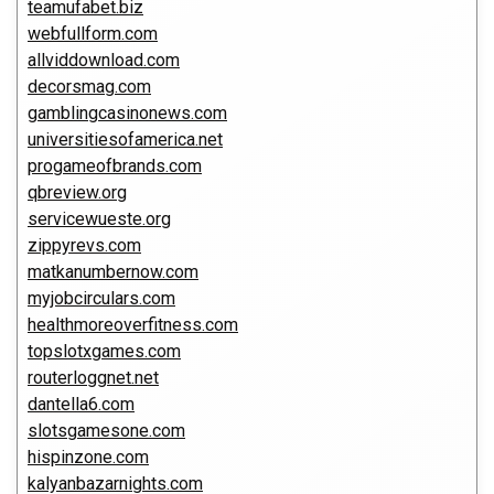
teamufabet.biz
webfullform.com
allviddownload.com
decorsmag.com
gamblingcasinonews.com
universitiesofamerica.net
progameofbrands.com
qbreview.org
servicewueste.org
zippyrevs.com
matkanumbernow.com
myjobcirculars.com
healthmoreoverfitness.com
topslotxgames.com
routerloggnet.net
dantella6.com
slotsgamesone.com
hispinzone.com
kalyanbazarnights.com