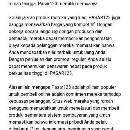
rumah tangga, Pasar123 memiliki semuanya.
Selain jajaran produk mereka yang luas, PASAR123 juga
bangga menawarkan harga yang kompetitif. Dengan
bekerja secara langsung dengan produsen dan
pemasok, mereka dapat memberikan penghematan
biaya kepada pelanggan mereka, memastikan bahwa
Anda mendapatkan nilai terbaik untuk uang Anda.
Dengan penjualan dan promosi reguler, Anda selalu
dapat menemukan penawaran hebat pada produk
berkualitas tinggi di PASAR123.
Alasan lain mengapa Pasar123 adalah pilihan populer
untuk pembeli online adalah komitmen mereka terhadap
kepuasan pelanggan. Situs web mereka yang ramah
pengguna memudahkan untuk menelusuri dan membeli
produk, sementara sistem pembayaran yang aman
memastikan bahwa informasi pribadi Anda selalu
dilindungi. Plus, dengan opsi pengiriman yang cepat