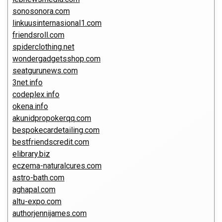
sonosonora.com
linkuusinternasional1.com
friendsroll.com
spiderclothing.net
wondergadgetsshop.com
seatgurunews.com
3net.info
codeplex.info
okena.info
akunidpropokerqq.com
bespokecardetailing.com
bestfriendscredit.com
elibrary.biz
eczema-naturalcures.com
astro-bath.com
aghapal.com
altu-expo.com
authorjennijames.com