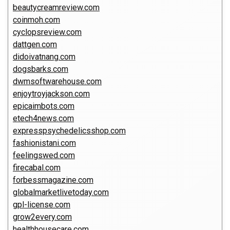
beautycreamreview.com
coinmoh.com
cyclopsreview.com
dattgen.com
didoivatnang.com
dogsbarks.com
dwmsoftwarehouse.com
enjoytroyjackson.com
epicaimbots.com
etech4news.com
expresspsychedelicsshop.com
fashionistani.com
feelingswed.com
firecabal.com
forbessmagazine.com
globalmarketlivetoday.com
gpl-license.com
grow2every.com
healthhousecare.com