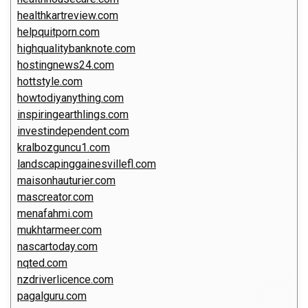
healthkartreview.com
helpquitporn.com
highqualitybanknote.com
hostingnews24.com
hottstyle.com
howtodiyanything.com
inspiringearthlings.com
investindependent.com
kralbozguncu1.com
landscapinggainesvillefl.com
maisonhauturier.com
mascreator.com
menafahmi.com
mukhtarmeer.com
nascartoday.com
nqted.com
nzdriverlicence.com
pagalguru.com