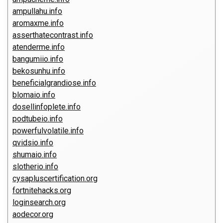
ampullahu.info
aromaxme.info
asserthatecontrast.info
atenderme.info
bangumiio.info
bekosunhu.info
beneficialgrandiose.info
blomaio.info
dosellinfoplete.info
podtubeio.info
powerfulvolatile.info
qvidsio.info
shumaio.info
slotherio.info
cysapluscertification.org
fortnitehacks.org
loginsearch.org
aodecor.org