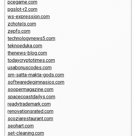
pcegame.com
pgslot-r2.com
ws-expression.com
zchotels.com
zepfo.com
technologynews5.com
teknoeduka.com
thenews-blog.com
todaycryptotimes.com
usabonuscodes.com
sm-satta-makta-gods.com
softwaredegimnasios.com
soopermagazine.com
spacecoastdailys.com
readytrademark.com
renovationsrated.com
scoziarestaurant.com
seohart.com
set-cleaning.com