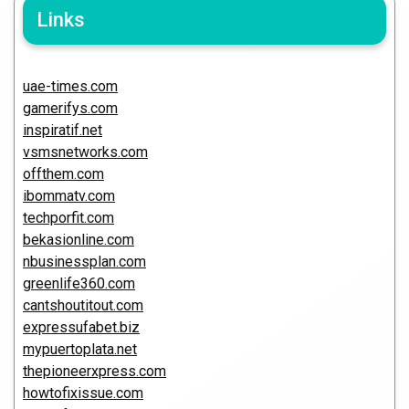
Links
uae-times.com
gamerifys.com
inspiratif.net
vsmsnetworks.com
offthem.com
ibommatv.com
techporfit.com
bekasionline.com
nbusinessplan.com
greenlife360.com
cantshoutitout.com
expressufabet.biz
mypuertoplata.net
thepioneerxpress.com
howtofixissue.com