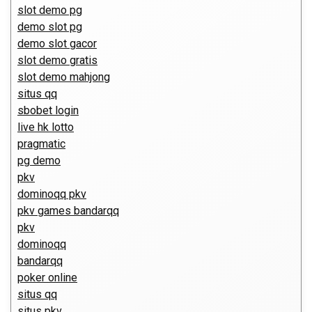
slot demo pg
demo slot pg
demo slot gacor
slot demo gratis
slot demo mahjong
situs qq
sbobet login
live hk lotto
pragmatic
pg demo
pkv
dominoqq pkv
pkv games bandarqq
pkv
dominoqq
bandarqq
poker online
situs qq
situs pkv