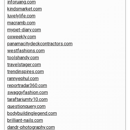
inforuang.com
kindsmarket.com
luvelylife.com
macramb.com
mypet-diary.com
oxweekly.com
panamacitydeckcontractors.com
westfashions.com
toolshandy.com
travelstager.com
trendinspires.com
rannyephul.com
reportradar360.com
swaggyfashion.com
taraftariumtv10.com
questionquery.com
bodybuildinglegend.com
brilliant-nails.com
dandr-photography.com