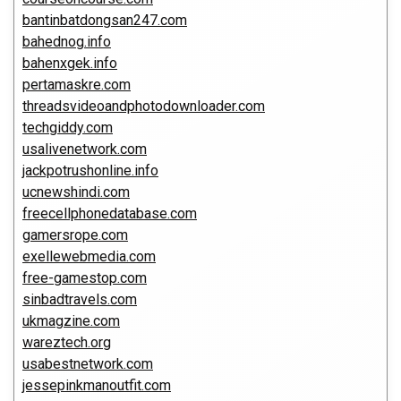
bantinbatdongsan247.com
bahednog.info
bahenxgek.info
pertamaskre.com
threadsvideoandphotodownloader.com
techgiddy.com
usalivenetwork.com
jackpotrushonline.info
ucnewshindi.com
freecellphonedatabase.com
gamersrope.com
exellewebmedia.com
free-gamestop.com
sinbadtravels.com
ukmagzine.com
wareztech.org
usabestnetwork.com
jessepinkmanoutfit.com