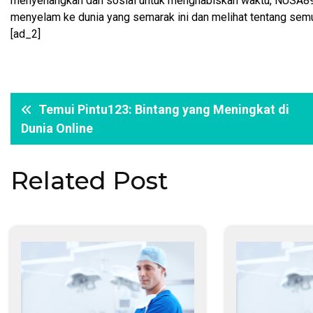
menyenangkan dan sosial untuk menghabiskan waktu, NUSA89 
menyelam ke dunia yang semarak ini dan melihat tentang se
[ad_2]
Post
Temui Pintu123: Bintang yang Meningkat di
Dunia Online
navigation
Related Post