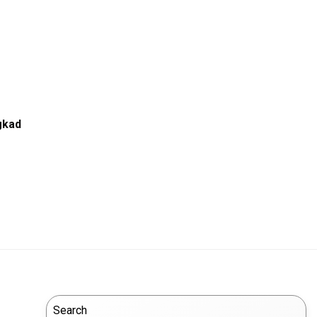
gkad
Search