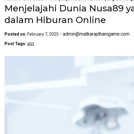
Menjelajahi Dunia Nusa89 y
dalam Hiburan Online
-
admin@matkarajdhanigame.com
Posted on:
February 7, 2025
Post Tags:
slot