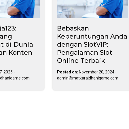
a123:
Bebaskan
yang
Keberuntungan Anda
t di Dunia
dengan SlotVIP:
an Konten
Pengalaman Slot
Online Terbaik
 7, 2025
-
Posted on:
November 20, 2024
-
jdhanigame.com
admin@matkarajdhanigame.com