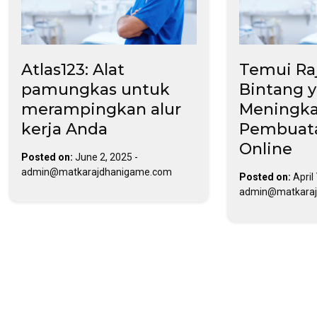
Atlas123: Alat
Temui Raj
pamungkas untuk
Bintang 
merampingkan alur
Meningka
kerja Anda
Pembuat
Online
Posted on:
June 2, 2025
-
admin@matkarajdhanigame.com
Posted on:
April
admin@matkara