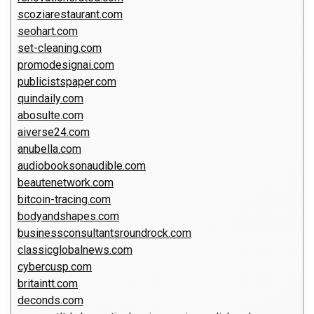
scoziarestaurant.com
seohart.com
set-cleaning.com
promodesignai.com
publicistspaper.com
quindaily.com
abosulte.com
aiverse24.com
anubella.com
audiobooksonaudible.com
beautenetwork.com
bitcoin-tracing.com
bodyandshapes.com
businessconsultantsroundrock.com
classicglobalnews.com
cybercusp.com
britaintt.com
deconds.com