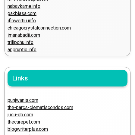
nabavkame.info
gakbiasa.com
iflowerhu.info
chicagocrystalconnection.com
imanabadii.com
trilipohu.info
appruptio.info
Links
punjwanis.com
the-parcs-clematiscondos.com
jusu-gb.com
thecarepet.com
blogwriterplus.com