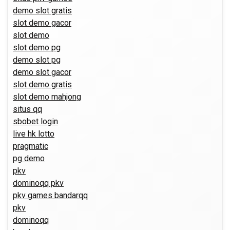
demo slot gratis
slot demo gacor
slot demo
slot demo pg
demo slot pg
demo slot gacor
slot demo gratis
slot demo mahjong
situs qq
sbobet login
live hk lotto
pragmatic
pg demo
pkv
dominoqq pkv
pkv games bandarqq
pkv
dominoqq