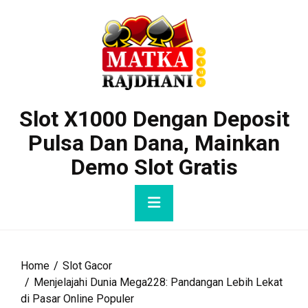
Skip
to
content
Slot X1000 Dengan Deposit
Pulsa Dan Dana, Mainkan
Demo Slot Gratis
Primary
Menu
Home
Slot Gacor
Menjelajahi Dunia Mega228: Pandangan Lebih Lekat
di Pasar Online Populer