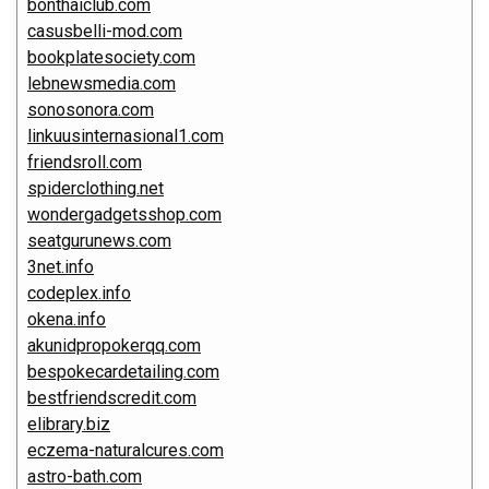
bonthaiclub.com
casusbelli-mod.com
bookplatesociety.com
lebnewsmedia.com
sonosonora.com
linkuusinternasional1.com
friendsroll.com
spiderclothing.net
wondergadgetsshop.com
seatgurunews.com
3net.info
codeplex.info
okena.info
akunidpropokerqq.com
bespokecardetailing.com
bestfriendscredit.com
elibrary.biz
eczema-naturalcures.com
astro-bath.com