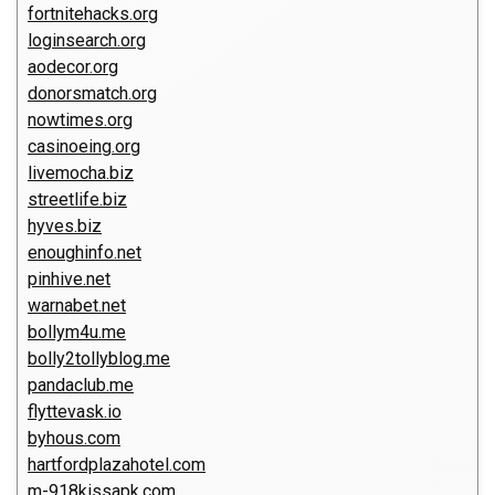
fortnitehacks.org
loginsearch.org
aodecor.org
donorsmatch.org
nowtimes.org
casinoeing.org
livemocha.biz
streetlife.biz
hyves.biz
enoughinfo.net
pinhive.net
warnabet.net
bollym4u.me
bolly2tollyblog.me
pandaclub.me
flyttevask.io
byhous.com
hartfordplazahotel.com
m-918kissapk.com