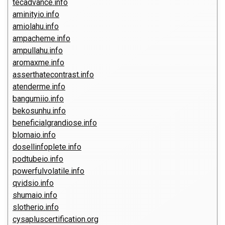
tecadvance.info
aminityio.info
amiolahu.info
ampacheme.info
ampullahu.info
aromaxme.info
asserthatecontrast.info
atenderme.info
bangumiio.info
bekosunhu.info
beneficialgrandiose.info
blomaio.info
dosellinfoplete.info
podtubeio.info
powerfulvolatile.info
qvidsio.info
shumaio.info
slotherio.info
cysapluscertification.org