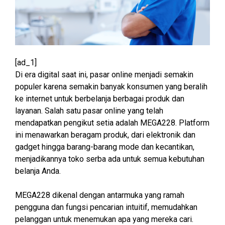
[ad_1]
Di era digital saat ini, pasar online menjadi semakin
populer karena semakin banyak konsumen yang beralih
ke internet untuk berbelanja berbagai produk dan
layanan. Salah satu pasar online yang telah
mendapatkan pengikut setia adalah MEGA228. Platform
ini menawarkan beragam produk, dari elektronik dan
gadget hingga barang-barang mode dan kecantikan,
menjadikannya toko serba ada untuk semua kebutuhan
belanja Anda.
MEGA228 dikenal dengan antarmuka yang ramah
pengguna dan fungsi pencarian intuitif, memudahkan
pelanggan untuk menemukan apa yang mereka cari.