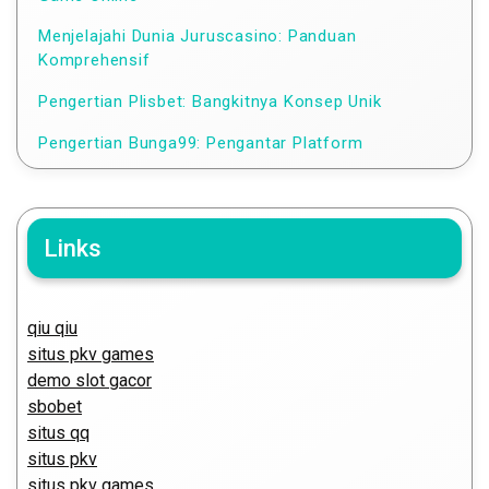
Menjelajahi Dunia Juruscasino: Panduan
Komprehensif
Pengertian Plisbet: Bangkitnya Konsep Unik
Pengertian Bunga99: Pengantar Platform
Links
qiu qiu
situs pkv games
demo slot gacor
sbobet
situs qq
situs pkv
situs pkv games