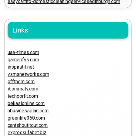
easycartltd-domesticcleaningservicesedinburgh.com
Links
uae-times.com
gamerifys.com
inspiratif.net
vsmsnetworks.com
offthem.com
ibommatv.com
techporfit.com
bekasionline.com
nbusinessplan.com
greenlife360.com
cantshoutitout.com
expressufabet.biz