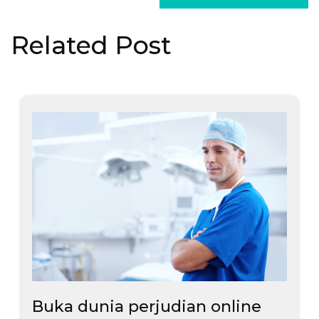
Related Post
Buka dunia perjudian online