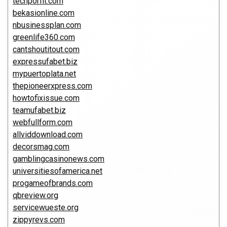
techporfit.com
bekasionline.com
nbusinessplan.com
greenlife360.com
cantshoutitout.com
expressufabet.biz
mypuertoplata.net
thepioneerxpress.com
howtofixissue.com
teamufabet.biz
webfullform.com
allviddownload.com
decorsmag.com
gamblingcasinonews.com
universitiesofamerica.net
progameofbrands.com
qbreview.org
servicewueste.org
zippyrevs.com