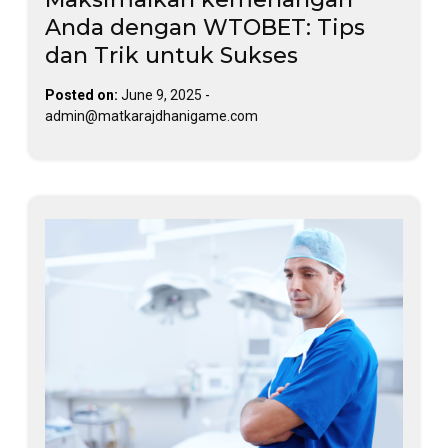
Anda dengan WTOBET: Tips
dan Trik untuk Sukses
Posted on:
June 9, 2025
-
admin@matkarajdhanigame.com