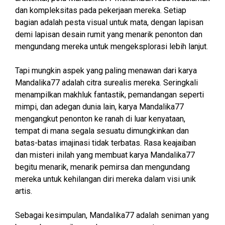
dan kompleksitas pada pekerjaan mereka. Setiap
bagian adalah pesta visual untuk mata, dengan lapisan
demi lapisan desain rumit yang menarik penonton dan
mengundang mereka untuk mengeksplorasi lebih lanjut.
Tapi mungkin aspek yang paling menawan dari karya
Mandalika77 adalah citra surealis mereka. Seringkali
menampilkan makhluk fantastik, pemandangan seperti
mimpi, dan adegan dunia lain, karya Mandalika77
mengangkut penonton ke ranah di luar kenyataan,
tempat di mana segala sesuatu dimungkinkan dan
batas-batas imajinasi tidak terbatas. Rasa keajaiban
dan misteri inilah yang membuat karya Mandalika77
begitu menarik, menarik pemirsa dan mengundang
mereka untuk kehilangan diri mereka dalam visi unik
artis.
Sebagai kesimpulan, Mandalika77 adalah seniman yang