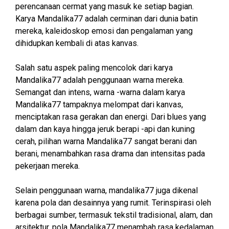
perencanaan cermat yang masuk ke setiap bagian.
Karya Mandalika77 adalah cerminan dari dunia batin
mereka, kaleidoskop emosi dan pengalaman yang
dihidupkan kembali di atas kanvas.
Salah satu aspek paling mencolok dari karya
Mandalika77 adalah penggunaan warna mereka.
Semangat dan intens, warna -warna dalam karya
Mandalika77 tampaknya melompat dari kanvas,
menciptakan rasa gerakan dan energi. Dari blues yang
dalam dan kaya hingga jeruk berapi -api dan kuning
cerah, pilihan warna Mandalika77 sangat berani dan
berani, menambahkan rasa drama dan intensitas pada
pekerjaan mereka.
Selain penggunaan warna, mandalika77 juga dikenal
karena pola dan desainnya yang rumit. Terinspirasi oleh
berbagai sumber, termasuk tekstil tradisional, alam, dan
arsitektur, pola Mandalika77 menambah rasa kedalaman