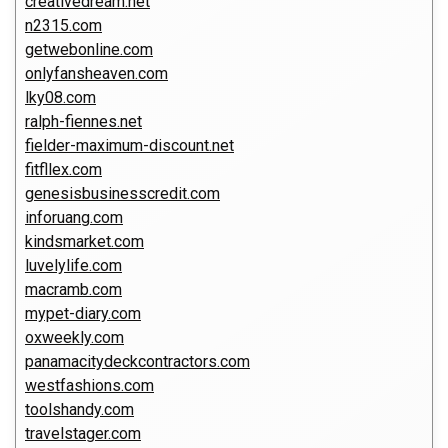
creativedream.net
n2315.com
getwebonline.com
onlyfansheaven.com
lky08.com
ralph-fiennes.net
fielder-maximum-discount.net
fitfllex.com
genesisbusinesscredit.com
inforuang.com
kindsmarket.com
luvelylife.com
macramb.com
mypet-diary.com
oxweekly.com
panamacitydeckcontractors.com
westfashions.com
toolshandy.com
travelstager.com