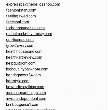
expresspsychedelicsshop.com
fashionistani.com
feelingswed.com
firecabal.com
forbessmagazine.com
globalmarketlivetoday.com
gpl-license.com
grow2every.com
healthhousecare.com
healthkartreview.com
helpquitporn.com
highqualitybanknote.com
hostingnews24.com
hottstyle.com
howtodiyanything.com
inspiringearthlings.com
investindependent.com
kralbozguncu1.com