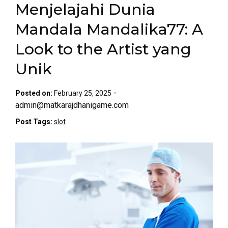
Menjelajahi Dunia
Mandala Mandalika77: A
Look to the Artist yang
Unik
-
Posted on:
February 25, 2025
admin@matkarajdhanigame.com
Post Tags:
slot