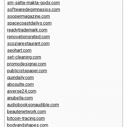
sm-satta-makta-gods.com
softwaredegimnasios.com
soopermagazine.com
spacecoastdailys.com
readytrademark.com
renovationsrated.com
scoziarestaurant.com
seohart.com
set-cleaning.com
promodesignai.com
publicistspaper.com
quindaily.com
abosulte.com
aiverse24.com
anubella.com
audiobooksonaudible.com
beautenetwork.com
bitcoin-tracing.com
bodyandshapes.com