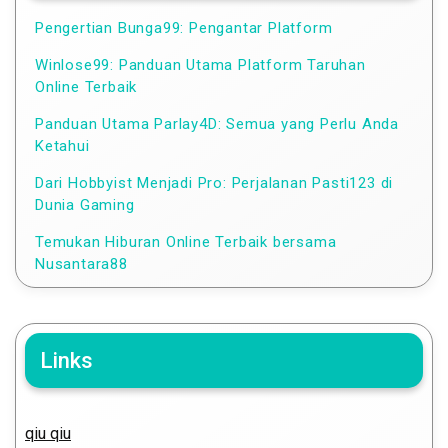
Pengertian Bunga99: Pengantar Platform
Winlose99: Panduan Utama Platform Taruhan
Online Terbaik
Panduan Utama Parlay4D: Semua yang Perlu Anda
Ketahui
Dari Hobbyist Menjadi Pro: Perjalanan Pasti123 di
Dunia Gaming
Temukan Hiburan Online Terbaik bersama
Nusantara88
Links
qiu qiu