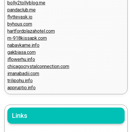
bolly2tollyblog.me
pandaclub.me
flyttevask.io
byhous.com
hartfordplazahotel.com
m-918kissapk.com
nabavkame.info
gakbiasa.com
iflowerhu.info
chicagocrystalconnection.com
imanabadii.com
trilipohu.info
appruptio.info
Links