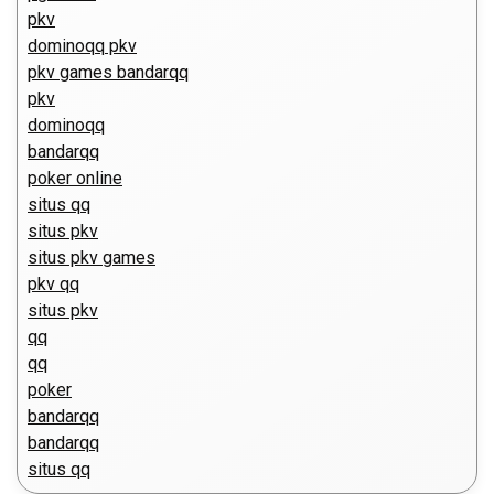
pkv
dominoqq pkv
pkv games bandarqq
pkv
dominoqq
bandarqq
poker online
situs qq
situs pkv
situs pkv games
pkv qq
situs pkv
qq
qq
poker
bandarqq
bandarqq
situs qq