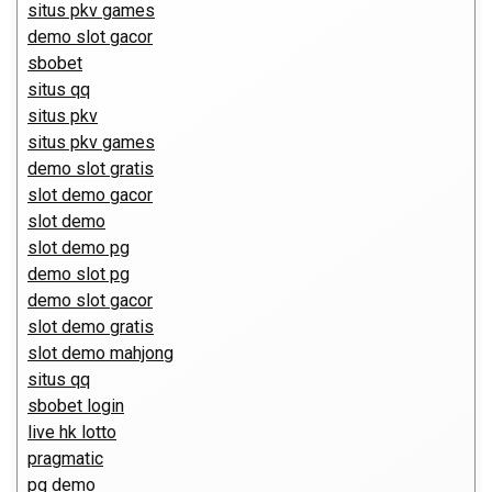
situs pkv games
demo slot gacor
sbobet
situs qq
situs pkv
situs pkv games
demo slot gratis
slot demo gacor
slot demo
slot demo pg
demo slot pg
demo slot gacor
slot demo gratis
slot demo mahjong
situs qq
sbobet login
live hk lotto
pragmatic
pg demo