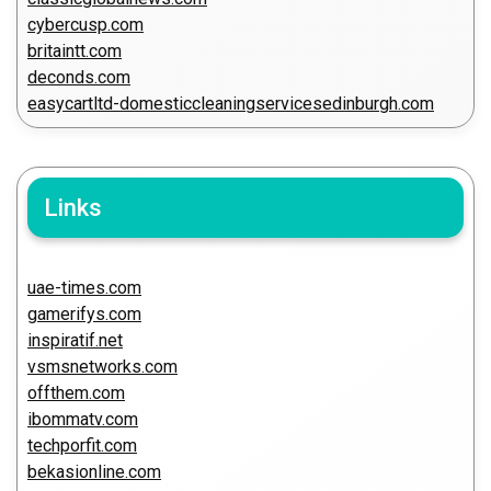
cybercusp.com
britaintt.com
deconds.com
easycartltd-domesticcleaningservicesedinburgh.com
Links
uae-times.com
gamerifys.com
inspiratif.net
vsmsnetworks.com
offthem.com
ibommatv.com
techporfit.com
bekasionline.com