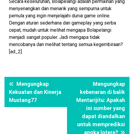
Secara keseluruhan, Bolapelangi adalah permainan yang
menyenangkan dan menarik yang sempurna untuk
pemula yang ingin menjelajahi dunia game online.
Dengan aturan sederhana dan gameplay yang serba
cepat, mudah untuk melihat mengapa Bolapelangi
menjadi sangat populer. Jadi mengapa tidak
mencobanya dan melihat tentang semua kegembiraan?
[ad_2]
Post
Mengungkap
Mengungkap
navigation
Kekuatan dan Kinerja
kebenaran di balik
Mustang77
Mentarijitu: Apakah
ini sumber yang
dapat diandalkan
untuk memprediksi
angka lotere?