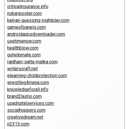
criticalinsurance.info
nokariposter.com
kalyan-guessing-nightplay.com
gameofpanels.com
androidappsdownloader.com
usetimenow.com
healthblow.com
gohelpmate.com
rajdhani-satta-matka.com
writerscraft.net
elearning-childprotection.com
wrestling4mena.com
knowledgeforall.info
brand2lastio.com
usadigitalservices.com
socialhoppers.com
creativedream.net
n2315.com