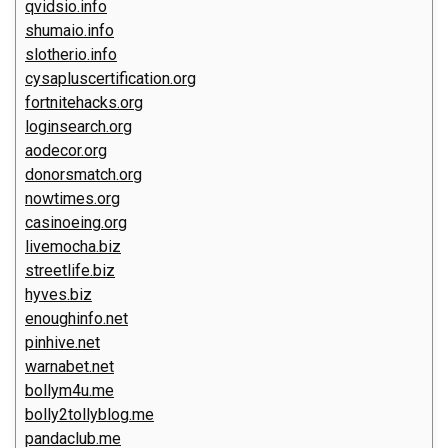
qvidsio.info
shumaio.info
slotherio.info
cysapluscertification.org
fortnitehacks.org
loginsearch.org
aodecor.org
donorsmatch.org
nowtimes.org
casinoeing.org
livemocha.biz
streetlife.biz
hyves.biz
enoughinfo.net
pinhive.net
warnabet.net
bollym4u.me
bolly2tollyblog.me
pandaclub.me