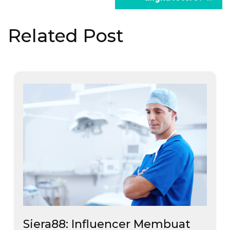
Related Post
Siera88: Influencer Membuat