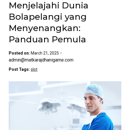
Menjelajahi Dunia
Bolapelangi yang
Menyenangkan:
Panduan Pemula
-
Posted on:
March 21, 2025
admin@matkarajdhanigame.com
Post Tags:
slot