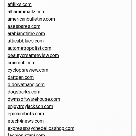
afiliixs.com
alharammallz.com
americanbulletins.com
asespares.com
arabianstime.com
atticabblues.com
autometropolist.com
beautycreamreview.com
coinmoh.com
cyclopsreview.com
dattgen.com
didoivatnang.com
dogsbarks.com
dwmsoftwarehouse.com
enjoytroyjackson.com
epicaimbots.com
etech4news.com
expresspsychedelicsshop.com
fashionistani.com