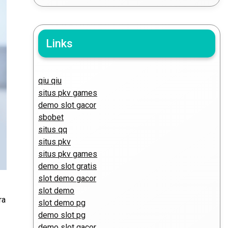
Links
qiu qiu
situs pkv games
demo slot gacor
sbobet
situs qq
situs pkv
situs pkv games
demo slot gratis
slot demo gacor
slot demo
ra
slot demo pg
demo slot pg
demo slot gacor