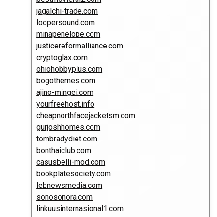
jagalchi-trade.com
loopersound.com
minapenelope.com
justicereformalliance.com
cryptoglax.com
ohiohobbyplus.com
bogothemes.com
ajino-mingei.com
yourfreehost.info
cheapnorthfacejacketsm.com
gurjoshhomes.com
tombradydiet.com
bonthaiclub.com
casusbelli-mod.com
bookplatesociety.com
lebnewsmedia.com
sonosonora.com
linkuusinternasional1.com