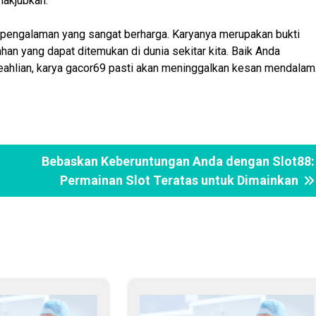
nakjubkan.
ah pengalaman yang sangat berharga. Karyanya merupakan bukti
ahan yang dapat ditemukan di dunia sekitar kita. Baik Anda
ahlian, karya gacor69 pasti akan meninggalkan kesan mendalam
Bebaskan Keberuntungan Anda dengan Slot88:
Permainan Slot Teratas untuk Dimainkan