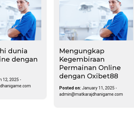
hi dunia
Mengungkap
ine dengan
Kegembiraan
Permainan Online
dengan Oxibet88
h 12, 2025
-
jdhanigame.com
Posted on:
January 11, 2025
-
admin@matkarajdhanigame.com