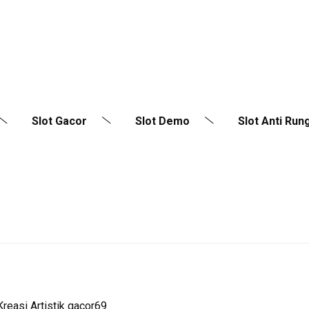
Slot Gacor
Slot Demo
Slot Anti Run
Kreasi Artistik gacor69