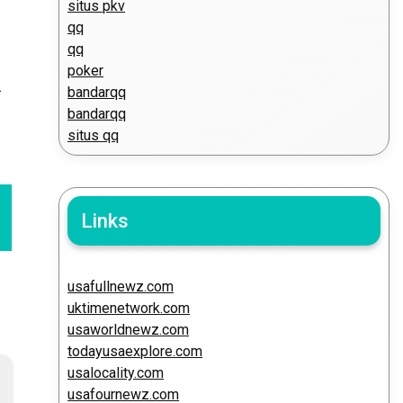
situs pkv
qq
qq
poker
.
bandarqq
bandarqq
situs qq
Links
usafullnewz.com
uktimenetwork.com
usaworldnewz.com
todayusaexplore.com
usalocality.com
usafournewz.com