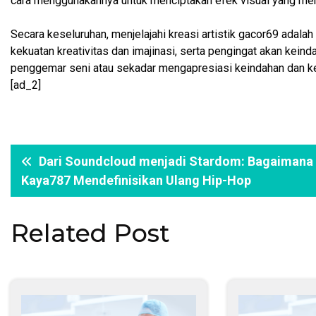
cara menggunakannya untuk menciptakan efek visual yang me
Secara keseluruhan, menjelajahi kreasi artistik gacor69 adal
kekuatan kreativitas dan imajinasi, serta pengingat akan keind
penggemar seni atau sekadar mengapresiasi keindahan dan ke
[ad_2]
Post
Dari Soundcloud menjadi Stardom: Bagaimana
Kaya787 Mendefinisikan Ulang Hip-Hop
navigation
Related Post