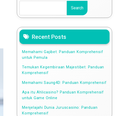
Search
Recent Posts
Memahami Gajibet: Panduan Komprehensif
untuk Pemula
Temukan Kegembiraan Majestibet: Panduan
Komprehensif
Memahami Saung4D: Panduan Komprehensif
Apa itu Ahlicasino? Panduan Komprehensif
untuk Game Online
Menjelajahi Dunia Juruscasino: Panduan
Komprehensif