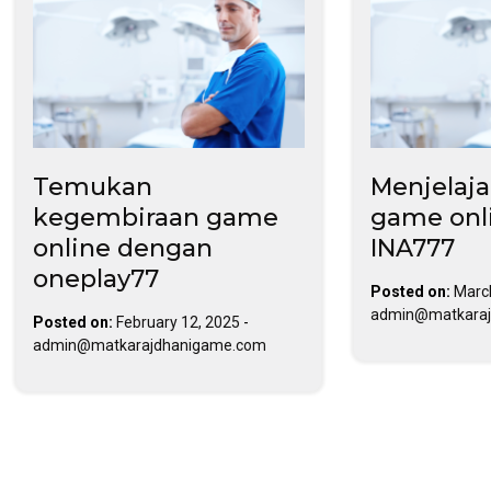
Temukan
Menjelaja
kegembiraan game
game onl
online dengan
INA777
oneplay77
Posted on:
Marc
admin@matkara
Posted on:
February 12, 2025
-
admin@matkarajdhanigame.com