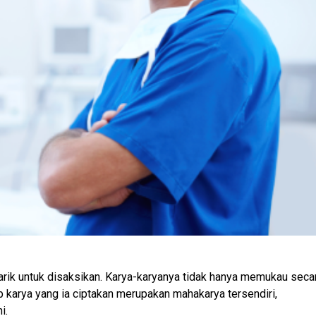
ik untuk disaksikan. Karya-karyanya tidak hanya memukau seca
iap karya yang ia ciptakan merupakan mahakarya tersendiri,
i.