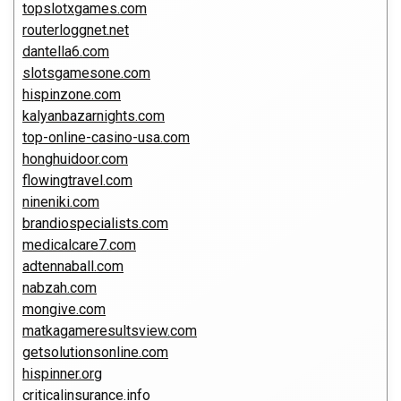
topslotxgames.com
routerloggnet.net
dantella6.com
slotsgamesone.com
hispinzone.com
kalyanbazarnights.com
top-online-casino-usa.com
honghuidoor.com
flowingtravel.com
nineniki.com
brandiospecialists.com
medicalcare7.com
adtennaball.com
nabzah.com
mongive.com
matkagameresultsview.com
getsolutionsonline.com
hispinner.org
criticalinsurance.info