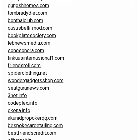
gurjoshhomes.com
tombradydiet.com
bonthaiclub.com
casusbelli-mod.com
bookplatesociety.com
lebnewsmedia.com
sonosonora.com
linkuusinternasional1.com
friendsroll.com
spiderclothing.net
wondergadgetsshop.com
seatgurunews.com
3net.info
codeplex.info
okena.info
akunidpropokerqq.com
bespokecardetailing.com
bestfriendscredit.com