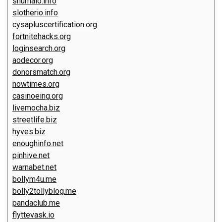
shumaio.info
slotherio.info
cysapluscertification.org
fortnitehacks.org
loginsearch.org
aodecor.org
donorsmatch.org
nowtimes.org
casinoeing.org
livemocha.biz
streetlife.biz
hyves.biz
enoughinfo.net
pinhive.net
warnabet.net
bollym4u.me
bolly2tollyblog.me
pandaclub.me
flyttevask.io