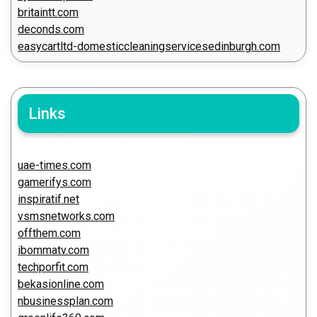
britaintt.com
deconds.com
easycartltd-domesticcleaningservicesedinburgh.com
Links
uae-times.com
gamerifys.com
inspiratif.net
vsmsnetworks.com
offthem.com
ibommatv.com
techporfit.com
bekasionline.com
nbusinessplan.com