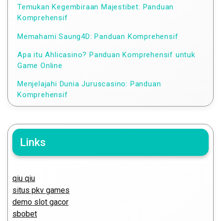
Temukan Kegembiraan Majestibet: Panduan
Komprehensif
Memahami Saung4D: Panduan Komprehensif
Apa itu Ahlicasino? Panduan Komprehensif untuk
Game Online
Menjelajahi Dunia Juruscasino: Panduan
Komprehensif
Links
qiu qiu
situs pkv games
demo slot gacor
sbobet