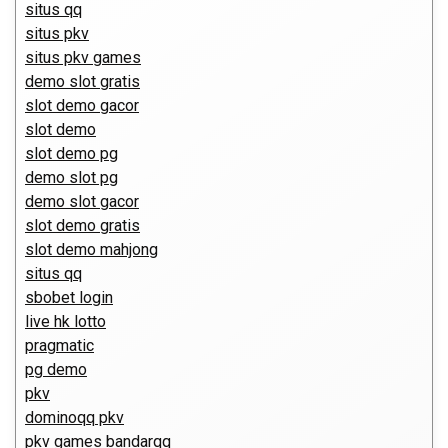
situs qq
situs pkv
situs pkv games
demo slot gratis
slot demo gacor
slot demo
slot demo pg
demo slot pg
demo slot gacor
slot demo gratis
slot demo mahjong
situs qq
sbobet login
live hk lotto
pragmatic
pg demo
pkv
dominoqq pkv
pkv games bandarqq