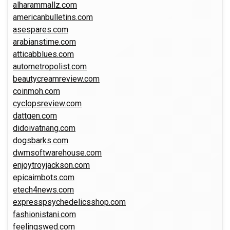
alharammallz.com
americanbulletins.com
asespares.com
arabianstime.com
atticabblues.com
autometropolist.com
beautycreamreview.com
coinmoh.com
cyclopsreview.com
dattgen.com
didoivatnang.com
dogsbarks.com
dwmsoftwarehouse.com
enjoytroyjackson.com
epicaimbots.com
etech4news.com
expresspsychedelicsshop.com
fashionistani.com
feelingswed.com