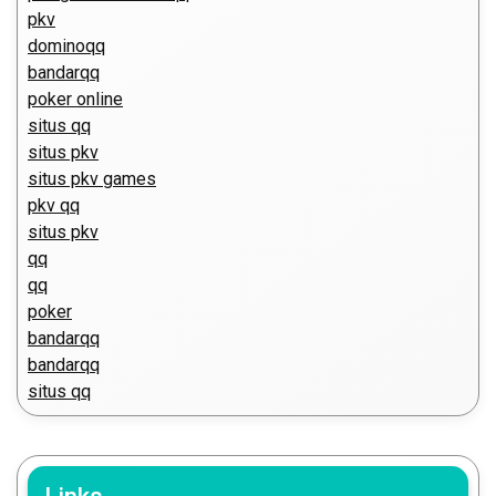
pkv
dominoqq
bandarqq
poker online
situs qq
situs pkv
situs pkv games
pkv qq
situs pkv
qq
qq
poker
bandarqq
bandarqq
situs qq