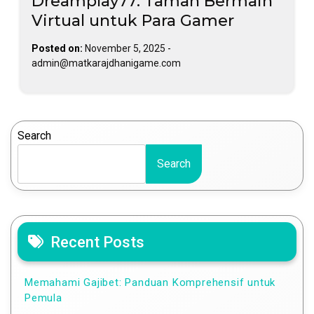
Dreamplay77: Taman Bermain
Virtual untuk Para Gamer
Posted on:
November 5, 2025
-
admin@matkarajdhanigame.com
Search
Search
Recent Posts
Memahami Gajibet: Panduan Komprehensif untuk
Pemula