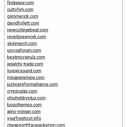
findjaipur.com
cultofjim.com
glimmerick.com
davidfollett.com
newcollegebeat.com
reverbnewyork.com
skinmerch.com
usvisaforum.com
bestmovierulz.com
jagalchi-trade.com
loopersound.com
minapenelope.com
justicereformalliance.com
cryptoglax.com
ohiohobbyplus.com
bogothemes.com
ajino-mingei.com
yourfreehost.info
cheapnorthfacejacketsm.com