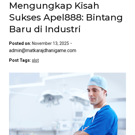
Mengungkap Kisah
Sukses Apel888: Bintang
Baru di Industri
-
Posted on:
November 13, 2025
admin@matkarajdhanigame.com
Post Tags:
slot