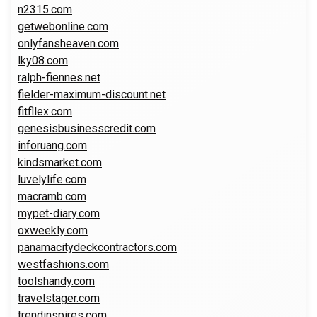
n2315.com
getwebonline.com
onlyfansheaven.com
lky08.com
ralph-fiennes.net
fielder-maximum-discount.net
fitfllex.com
genesisbusinesscredit.com
inforuang.com
kindsmarket.com
luvelylife.com
macramb.com
mypet-diary.com
oxweekly.com
panamacitydeckcontractors.com
westfashions.com
toolshandy.com
travelstager.com
trendinspires.com