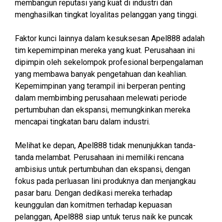
membangun reputasi yang kuat di industri dan
menghasilkan tingkat loyalitas pelanggan yang tinggi.
Faktor kunci lainnya dalam kesuksesan Apel888 adalah
tim kepemimpinan mereka yang kuat. Perusahaan ini
dipimpin oleh sekelompok profesional berpengalaman
yang membawa banyak pengetahuan dan keahlian.
Kepemimpinan yang terampil ini berperan penting
dalam membimbing perusahaan melewati periode
pertumbuhan dan ekspansi, memungkinkan mereka
mencapai tingkatan baru dalam industri.
Melihat ke depan, Apel888 tidak menunjukkan tanda-
tanda melambat. Perusahaan ini memiliki rencana
ambisius untuk pertumbuhan dan ekspansi, dengan
fokus pada perluasan lini produknya dan menjangkau
pasar baru. Dengan dedikasi mereka terhadap
keunggulan dan komitmen terhadap kepuasan
pelanggan, Apel888 siap untuk terus naik ke puncak