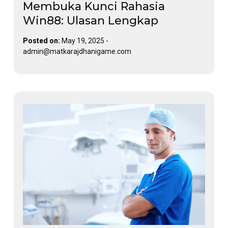
Membuka Kunci Rahasia
Win88: Ulasan Lengkap
Posted on:
May 19, 2025
-
admin@matkarajdhanigame.com