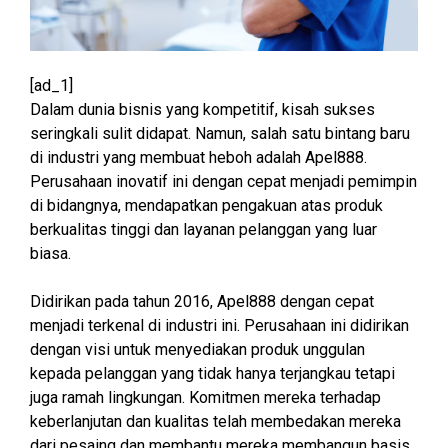
[ad_1]
Dalam dunia bisnis yang kompetitif, kisah sukses
seringkali sulit didapat. Namun, salah satu bintang baru
di industri yang membuat heboh adalah Apel888.
Perusahaan inovatif ini dengan cepat menjadi pemimpin
di bidangnya, mendapatkan pengakuan atas produk
berkualitas tinggi dan layanan pelanggan yang luar
biasa.
Didirikan pada tahun 2016, Apel888 dengan cepat
menjadi terkenal di industri ini. Perusahaan ini didirikan
dengan visi untuk menyediakan produk unggulan
kepada pelanggan yang tidak hanya terjangkau tetapi
juga ramah lingkungan. Komitmen mereka terhadap
keberlanjutan dan kualitas telah membedakan mereka
dari pesaing dan membantu mereka membangun basis