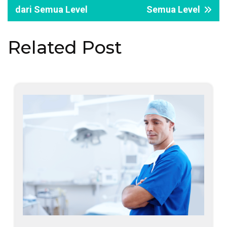
dari Semua Level
Semua Level
Related Post