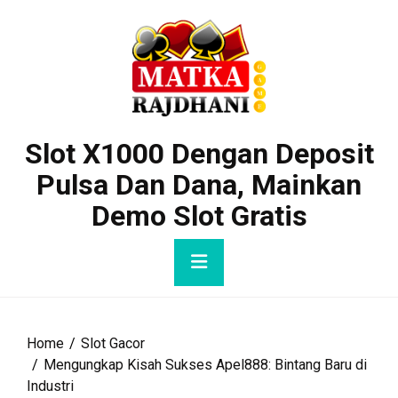
Skip
to
content
Slot X1000 Dengan Deposit
Pulsa Dan Dana, Mainkan
Demo Slot Gratis
Primary
Menu
Home
Slot Gacor
Mengungkap Kisah Sukses Apel888: Bintang Baru di
Industri