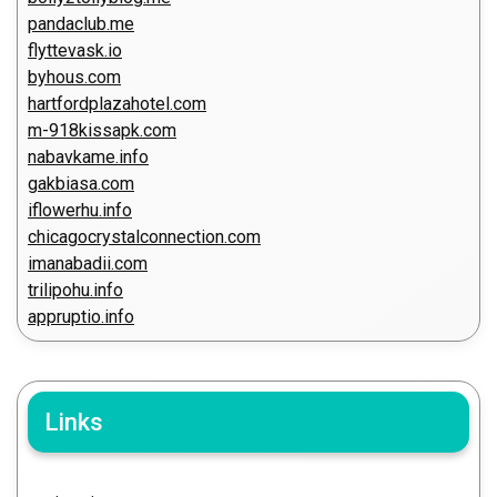
pandaclub.me
flyttevask.io
byhous.com
hartfordplazahotel.com
m-918kissapk.com
nabavkame.info
gakbiasa.com
iflowerhu.info
chicagocrystalconnection.com
imanabadii.com
trilipohu.info
appruptio.info
Links