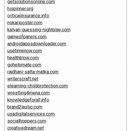
getsolutionsonline.com
hispinner.org
criticalinsurance.info
nokariposter.com
kalyan-guessing-nightplay.com
gameofpanels.com
androidappsdownloader.com
usetimenow.com
healthblow.com
gohelpmate.com
rajdhani-satta-matka.com
writerscraft.net
elearning-childprotection.com
wrestling4mena.com
knowledgeforall.info
brand2lastio.com
usadigitalservices.com
socialhoppers.com
creativedream.net