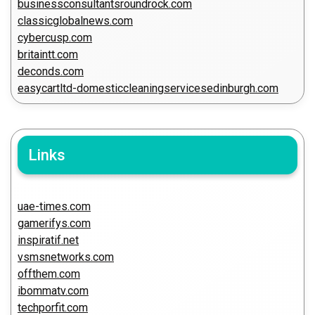
businessconsultantsroundrock.com
classicglobalnews.com
cybercusp.com
britaintt.com
deconds.com
easycartltd-domesticcleaningservicesedinburgh.com
Links
uae-times.com
gamerifys.com
inspiratif.net
vsmsnetworks.com
offthem.com
ibommatv.com
techporfit.com