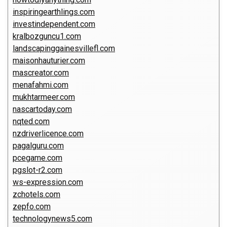
inspiringearthlings.com
investindependent.com
kralbozguncu1.com
landscapinggainesvillefl.com
maisonhauturier.com
mascreator.com
menafahmi.com
mukhtarmeer.com
nascartoday.com
nqted.com
nzdriverlicence.com
pagalguru.com
pcegame.com
pgslot-r2.com
ws-expression.com
zchotels.com
zepfo.com
technologynews5.com