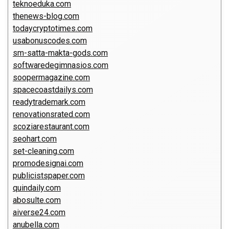
teknoeduka.com
thenews-blog.com
todaycryptotimes.com
usabonuscodes.com
sm-satta-makta-gods.com
softwaredegimnasios.com
soopermagazine.com
spacecoastdailys.com
readytrademark.com
renovationsrated.com
scoziarestaurant.com
seohart.com
set-cleaning.com
promodesignai.com
publicistspaper.com
quindaily.com
abosulte.com
aiverse24.com
anubella.com