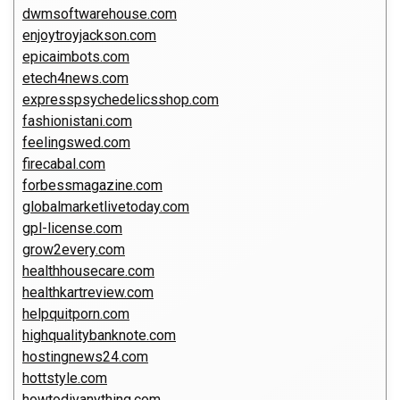
dwmsoftwarehouse.com
enjoytroyjackson.com
epicaimbots.com
etech4news.com
expresspsychedelicsshop.com
fashionistani.com
feelingswed.com
firecabal.com
forbessmagazine.com
globalmarketlivetoday.com
gpl-license.com
grow2every.com
healthhousecare.com
healthkartreview.com
helpquitporn.com
highqualitybanknote.com
hostingnews24.com
hottstyle.com
howtodiyanything.com