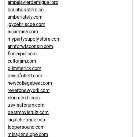
ampajavierdemiguel.org
brainboosters.co
amberlately.com
joycebriscoe.com
aicarmina.com
mypartysupplystore.com
annforwisconsin.com
findjaipur.com
cultofjim.com
glimmerick.com
davidfollett.com
newcollegebeat.com
reverbnewyork.com
skinmerch.com
usvisaforum.com
bestmovierulz.com
jagalchi-trade.com
loopersound.com
minapenelope.com