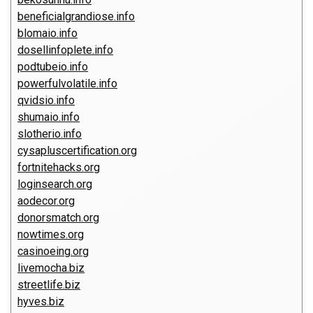
beneficialgrandiose.info
blomaio.info
dosellinfoplete.info
podtubeio.info
powerfulvolatile.info
qvidsio.info
shumaio.info
slotherio.info
cysapluscertification.org
fortnitehacks.org
loginsearch.org
aodecor.org
donorsmatch.org
nowtimes.org
casinoeing.org
livemocha.biz
streetlife.biz
hyves.biz