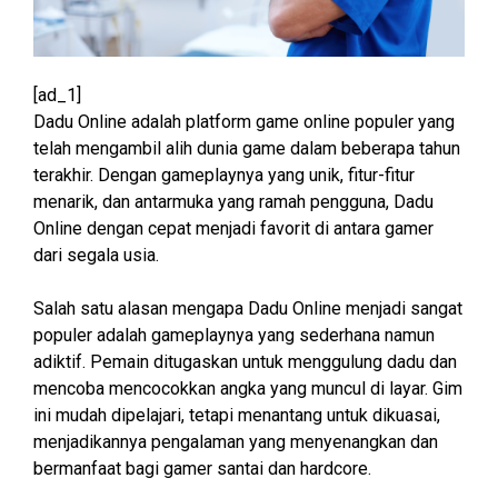
[ad_1]
Dadu Online adalah platform game online populer yang
telah mengambil alih dunia game dalam beberapa tahun
terakhir. Dengan gameplaynya yang unik, fitur-fitur
menarik, dan antarmuka yang ramah pengguna, Dadu
Online dengan cepat menjadi favorit di antara gamer
dari segala usia.
Salah satu alasan mengapa Dadu Online menjadi sangat
populer adalah gameplaynya yang sederhana namun
adiktif. Pemain ditugaskan untuk menggulung dadu dan
mencoba mencocokkan angka yang muncul di layar. Gim
ini mudah dipelajari, tetapi menantang untuk dikuasai,
menjadikannya pengalaman yang menyenangkan dan
bermanfaat bagi gamer santai dan hardcore.