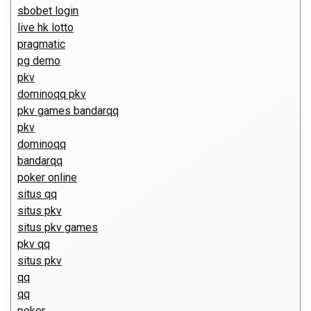
sbobet login
live hk lotto
pragmatic
pg demo
pkv
dominoqq pkv
pkv games bandarqq
pkv
dominoqq
bandarqq
poker online
situs qq
situs pkv
situs pkv games
pkv qq
situs pkv
qq
qq
poker