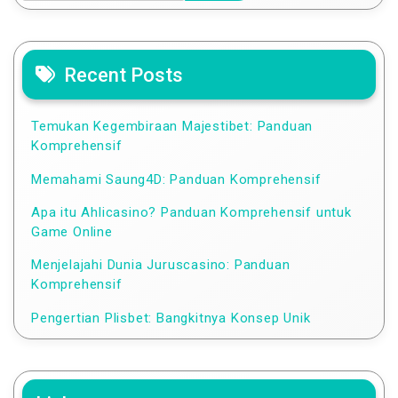
Recent Posts
Temukan Kegembiraan Majestibet: Panduan
Komprehensif
Memahami Saung4D: Panduan Komprehensif
Apa itu Ahlicasino? Panduan Komprehensif untuk
Game Online
Menjelajahi Dunia Juruscasino: Panduan
Komprehensif
Pengertian Plisbet: Bangkitnya Konsep Unik