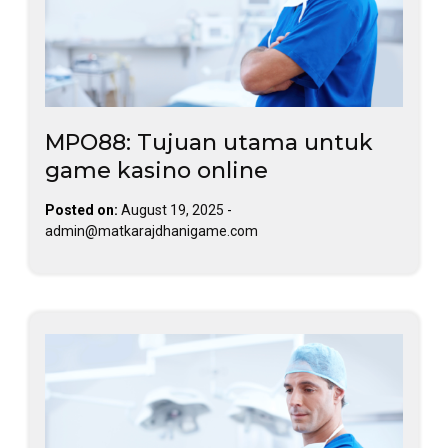
MPO88: Tujuan utama untuk
game kasino online
Posted on:
August 19, 2025
-
admin@matkarajdhanigame.com