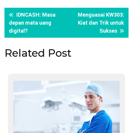
Post
IDNCASH: Masa
Menguasai KW303:
navigation
depan mata uang
Kiat dan Trik untuk
digital?
Sukses
Related Post