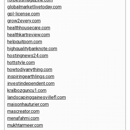
globalmarketlivetoday.com
gpl-license.com
grow2every.com
healthhousecare.com
healthkartreview.com
helpquitporn.com
highqualitybanknote.com
hostingnews24.com
hottstyle.com
howtodiyanything.com
inspiringearthlings.com
investindependent.com
kralbozguncu1.com
landscapinggainesvillefl.com
maisonhauturier.com
mascreator.com
menafahmi.com
mukhtarmeer.com