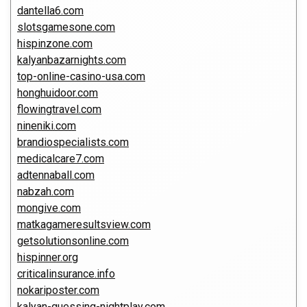
dantella6.com
slotsgamesone.com
hispinzone.com
kalyanbazarnights.com
top-online-casino-usa.com
honghuidoor.com
flowingtravel.com
nineniki.com
brandiospecialists.com
medicalcare7.com
adtennaball.com
nabzah.com
mongive.com
matkagameresultsview.com
getsolutionsonline.com
hispinner.org
criticalinsurance.info
nokariposter.com
kalyan-guessing-nightplay.com