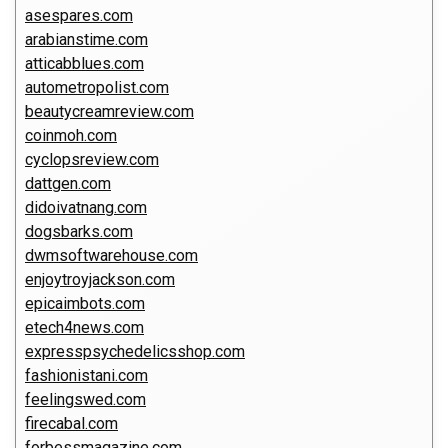
asespares.com
arabianstime.com
atticabblues.com
autometropolist.com
beautycreamreview.com
coinmoh.com
cyclopsreview.com
dattgen.com
didoivatnang.com
dogsbarks.com
dwmsoftwarehouse.com
enjoytroyjackson.com
epicaimbots.com
etech4news.com
expresspsychedelicsshop.com
fashionistani.com
feelingswed.com
firecabal.com
forbessmagazine.com