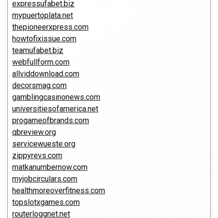
expressufabet.biz
mypuertoplata.net
thepioneerxpress.com
howtofixissue.com
teamufabet.biz
webfullform.com
allviddownload.com
decorsmag.com
gamblingcasinonews.com
universitiesofamerica.net
progameofbrands.com
qbreview.org
servicewueste.org
zippyrevs.com
matkanumbernow.com
myjobcirculars.com
healthmoreoverfitness.com
topslotxgames.com
routerloggnet.net