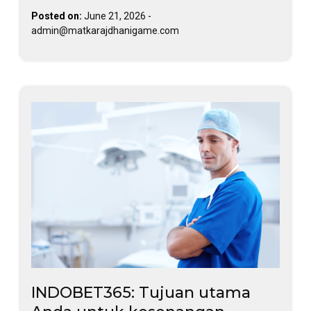
Posted on:
June 21, 2026
-
admin@matkarajdhanigame.com
INDOBET365: Tujuan utama