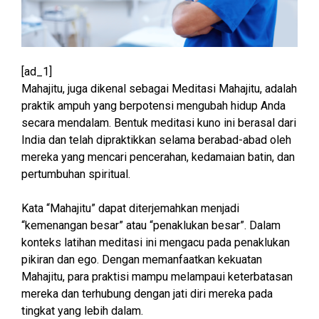
[ad_1]
Mahajitu, juga dikenal sebagai Meditasi Mahajitu, adalah
praktik ampuh yang berpotensi mengubah hidup Anda
secara mendalam. Bentuk meditasi kuno ini berasal dari
India dan telah dipraktikkan selama berabad-abad oleh
mereka yang mencari pencerahan, kedamaian batin, dan
pertumbuhan spiritual.
Kata “Mahajitu” dapat diterjemahkan menjadi
“kemenangan besar” atau “penaklukan besar”. Dalam
konteks latihan meditasi ini mengacu pada penaklukan
pikiran dan ego. Dengan memanfaatkan kekuatan
Mahajitu, para praktisi mampu melampaui keterbatasan
mereka dan terhubung dengan jati diri mereka pada
tingkat yang lebih dalam.