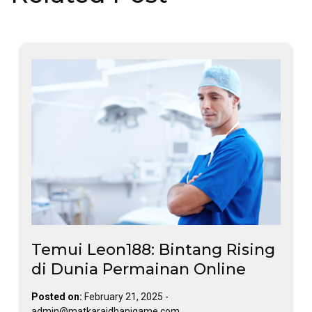
Temui Leon188: Bintang Rising
di Dunia Permainan Online
Posted on:
February 21, 2025
-
admin@matkarajdhanigame.com