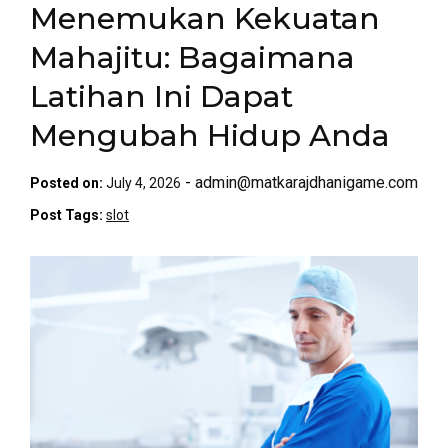
Menemukan Kekuatan
Mahajitu: Bagaimana
Latihan Ini Dapat
Mengubah Hidup Anda
-
admin@matkarajdhanigame.com
Posted on:
July 4, 2026
Post Tags:
slot