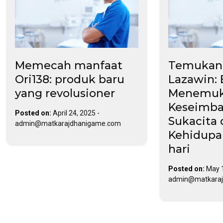
Memecah manfaat
Temukan 
Ori138: produk baru
Lazawin:
yang revolusioner
Menemu
Keseimba
Posted on:
April 24, 2025
-
Sukacita
admin@matkarajdhanigame.com
Kehidupan
hari
Posted on:
May 
admin@matkara