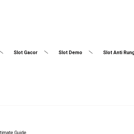
Slot Gacor
Slot Demo
Slot Anti Run
timate Guide