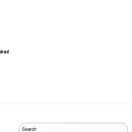
gkad
Search