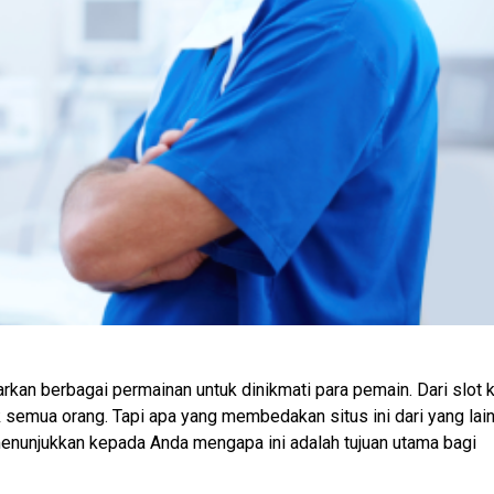
rkan berbagai permainan untuk dinikmati para pemain. Dari slot 
k semua orang. Tapi apa yang membedakan situs ini dari yang lai
enunjukkan kepada Anda mengapa ini adalah tujuan utama bagi