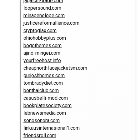
jagalchi-trade.com
loopersound.com
minapenelope.com
justicereformalliance.com
cryptoglax.com
ohiohobbyplus.com
bogothemes.com
ajino-mingei.com
yourfreehost.info
cheapnorthfacejacketsm.com
gurjoshhomes.com
tombradydiet.com
bonthaiclub.com
casusbelli-mod.com
bookplatesociety.com
lebnewsmedia.com
sonosonora.com
linkuusinternasional1.com
friendsroll.com