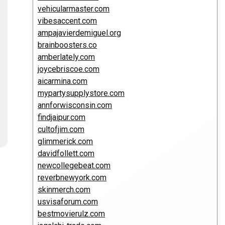
vehicularmaster.com
vibesaccent.com
ampajavierdemiguel.org
brainboosters.co
amberlately.com
joycebriscoe.com
aicarmina.com
mypartysupplystore.com
annforwisconsin.com
findjaipur.com
cultofjim.com
glimmerick.com
davidfollett.com
newcollegebeat.com
reverbnewyork.com
skinmerch.com
usvisaforum.com
bestmovierulz.com