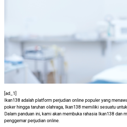
[ad_1]
Ikan138 adalah platform perjudian online populer yang menawa
poker hingga taruhan olahraga, Ikan138 memiliki sesuatu untu
Dalam panduan ini, kami akan membuka rahasia Ikan138 dan m
penggemar perjudian online.