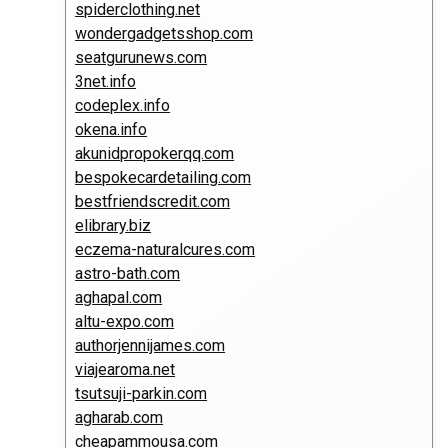
spiderclothing.net
wondergadgetsshop.com
seatgurunews.com
3net.info
codeplex.info
okena.info
akunidpropokerqq.com
bespokecardetailing.com
bestfriendscredit.com
elibrary.biz
eczema-naturalcures.com
astro-bath.com
aghapal.com
altu-expo.com
authorjennijames.com
viajearoma.net
tsutsuji-parkin.com
agharab.com
cheapammousa.com