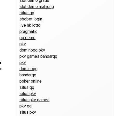
slot demo gratis
slot demo mahjong
situs qq
sbobet login
live hk lotto
pragmatic
pg demo
pkv
dominoqq pkv
pkv games bandarqq
pkv
a
dominoqq
an
bandarqq
poker online
situs qq
situs pkv
situs pkv games
pkv qq
situs pkv