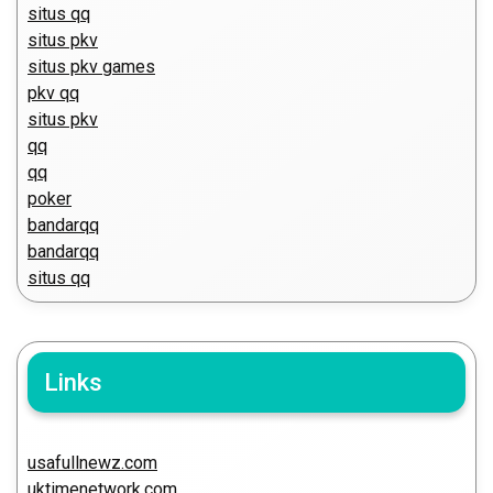
situs qq
situs pkv
situs pkv games
pkv qq
situs pkv
qq
qq
poker
bandarqq
bandarqq
situs qq
Links
usafullnewz.com
uktimenetwork.com