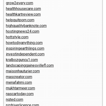
grow2every.com
healthhousecare.com
healthkartreview.com
helpquitporn.com
highqualitybanknote.com
hostingnews24.com
hottstyle.com
howtodiyanything.com
inspiringearthlings.com
investindependent.com
kralbozguncu1.com
landscapinggainesvillefl.com
maisonhauturier.com
mascreator.com
menafahmi.com
mukhtarmeer.com
nascartoday.com
nqted.com
nzdriverlicence.com