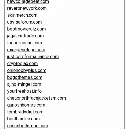
newcollegebeat.com
reverbnewyork.com
skinmerch.com
usvisaforum.com
bestmovierulz.com
jagalchi-trade.com
loopersound.com
minapenelope.com
justicereformalliance.com
cryptoglax.com
ohiohobbyplus.com
bogothemes.com
ajino-mingei.com
yourfreehost.info
cheapnorthfacejacketsm.com
gurjoshhomes.com
tombradydiet.com
bonthaiclub.com
casusbelli-mod.com