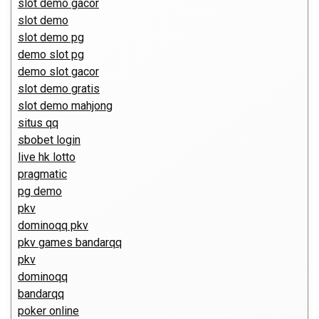
slot demo gacor
slot demo
slot demo pg
demo slot pg
demo slot gacor
slot demo gratis
slot demo mahjong
situs qq
sbobet login
live hk lotto
pragmatic
pg demo
pkv
dominoqq pkv
pkv games bandarqq
pkv
dominoqq
bandarqq
poker online