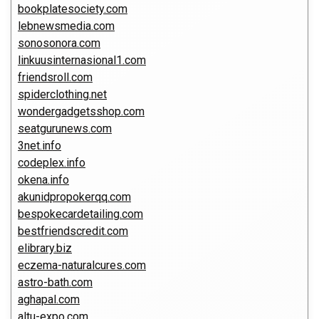
bookplatesociety.com
lebnewsmedia.com
sonosonora.com
linkuusinternasional1.com
friendsroll.com
spiderclothing.net
wondergadgetsshop.com
seatgurunews.com
3net.info
codeplex.info
okena.info
akunidpropokerqq.com
bespokecardetailing.com
bestfriendscredit.com
elibrary.biz
eczema-naturalcures.com
astro-bath.com
aghapal.com
altu-expo.com