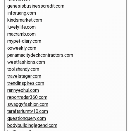
genesisbusinesscredit.com
inforuang.com
kindsmarket.com
luvelylife.com
macramb.com
mypet-diary.com
oxweekly.com
panamacitydeckcontractors.com
westfashions.com
toolshandy.com
travelstager.com
trendinspires.com
rannyephul.com
reportradar360.com
swaggyfashion.com
taraftariumtv10.com
questionquery.com
bodybuildinglegend.com