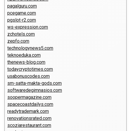
pagalguru.com
pcegame.com
pgslot-r2.com
ws-expression.com
zchotels.com
zepfo.com
technologynews5.com
teknoeduka.com
thenews-blog.com
todaycryptotimes.com
usabonuscodes.com
sm-satta-makta-gods.com
softwaredegimnasios.com
soopermagazine.com
spacecoastdailys.com
readytrademark.com
renovationsrated.com
scoziarestaurant.com