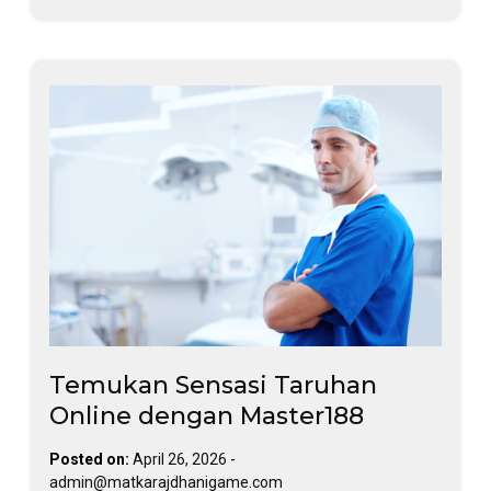
Temukan Sensasi Taruhan
Online dengan Master188
Posted on:
April 26, 2026
-
admin@matkarajdhanigame.com