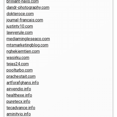
brilliant-nails.com
dandr-photography.com
dokteroce.com
journal-francais.com
justintv10.com
lawyerule.com
mediamingleseaco.com
mtsmarketingblog.com
nghekiemtien.com
wasirku.com
tejas24.com
poolturbo.com
prachestait.com
artforafghans.info
airvendio.info
healthexe.info
puretecx.info
tecadvance.info
aminityio.info