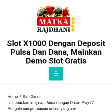
Skip
to
content
Slot X1000 Dengan Deposit
Pulsa Dan Dana, Mainkan
Demo Slot Gratis
Primary
Menu
Home
Slot Gacor
Lepaskan imajinasi Anda dengan DreamPlay77:
Pengalaman permainan online yang unik