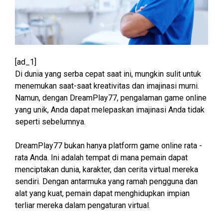
[ad_1]
Di dunia yang serba cepat saat ini, mungkin sulit untuk
menemukan saat-saat kreativitas dan imajinasi murni.
Namun, dengan DreamPlay77, pengalaman game online
yang unik, Anda dapat melepaskan imajinasi Anda tidak
seperti sebelumnya.
DreamPlay77 bukan hanya platform game online rata -
rata Anda. Ini adalah tempat di mana pemain dapat
menciptakan dunia, karakter, dan cerita virtual mereka
sendiri. Dengan antarmuka yang ramah pengguna dan
alat yang kuat, pemain dapat menghidupkan impian
terliar mereka dalam pengaturan virtual.