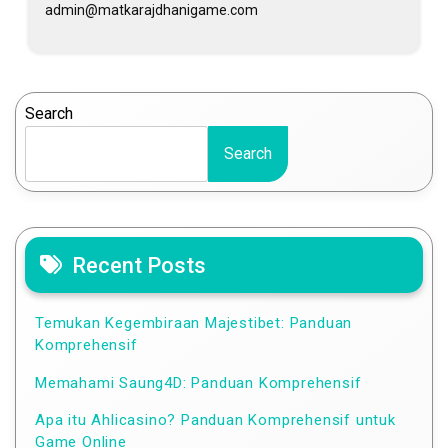
admin@matkarajdhanigame.com
Search
Search
Recent Posts
Temukan Kegembiraan Majestibet: Panduan
Komprehensif
Memahami Saung4D: Panduan Komprehensif
Apa itu Ahlicasino? Panduan Komprehensif untuk
Game Online