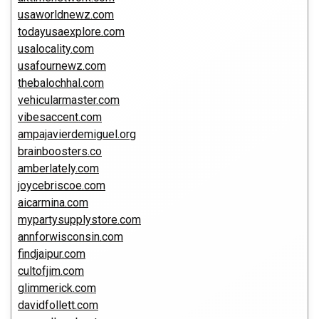
usaworldnewz.com
todayusaexplore.com
usalocality.com
usafournewz.com
thebalochhal.com
vehicularmaster.com
vibesaccent.com
ampajavierdemiguel.org
brainboosters.co
amberlately.com
joycebriscoe.com
aicarmina.com
mypartysupplystore.com
annforwisconsin.com
findjaipur.com
cultofjim.com
glimmerick.com
davidfollett.com