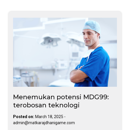
Menemukan potensi MDG99:
terobosan teknologi
Posted on:
March 18, 2025
-
admin@matkarajdhanigame.com