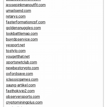
jessepinkmanoutfit.com
umailsend.com
retarys.com
fasterformationcpf.com
goldensnuggles.com
lookbattlemap.com
buyrdpservice.com
yesport.net
tostylo.com
yougetthat.net
sportsnetclub.com
newbestcrypto.com
oxfordsave.com
iclassicgames.com
saung-artikel.com
fasthokivip2.com
observersports.com
cryptominingplus.com