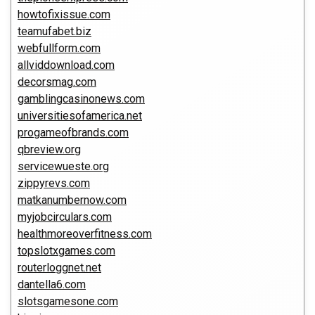
howtofixissue.com
teamufabet.biz
webfullform.com
allviddownload.com
decorsmag.com
gamblingcasinonews.com
universitiesofamerica.net
progameofbrands.com
qbreview.org
servicewueste.org
zippyrevs.com
matkanumbernow.com
myjobcirculars.com
healthmoreoverfitness.com
topslotxgames.com
routerloggnet.net
dantella6.com
slotsgamesone.com