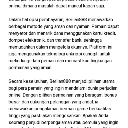
online, dimana masalah dapat muncul kapan saja.
Dalam hal opsi pembayaran, Berlian888 menawarkan
berbagai metode yang aman dan nyaman. Pemain dapat
menyetor dan menarik dana menggunakan kartu kredit,
dompet elektronik, dan transfer bank, sehingga
memudahkan dalam mengelola akunnya. Platform ini
juga menggunakan teknologi enkripsi canggih untuk
melindungi data pemain dan memastikan lingkungan
permainan yang aman.
Secara keseluruhan, Berlian888 menjadi pilihan utama
bagi para pemain yang ingin mendalami dunia perjudian
online. Dengan pilihan permainan yang beragam, bonus
besar, dan dukungan pelanggan yang andal, ia
menawarkan pengalaman bermain game berkualitas
tinggi yang pasti akan mengesankan. Apakah Anda
seorang penjudi berpengalaman atau pemula yang ingin