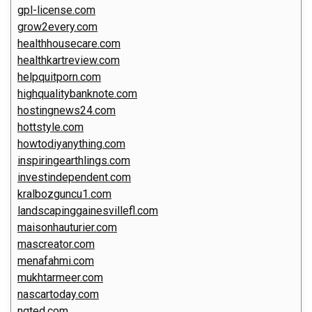
gpl-license.com
grow2every.com
healthhousecare.com
healthkartreview.com
helpquitporn.com
highqualitybanknote.com
hostingnews24.com
hottstyle.com
howtodiyanything.com
inspiringearthlings.com
investindependent.com
kralbozguncu1.com
landscapinggainesvillefl.com
maisonhauturier.com
mascreator.com
menafahmi.com
mukhtarmeer.com
nascartoday.com
nqted.com