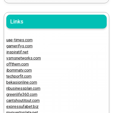
Links
uae-times.com
gamerifys.com
inspiratif.net
vsmsnetworks.com
offthem.com
ibommatv.com
techporfit.com
bekasionline.com
nbusinessplan.com
greenlife360.com
cantshoutitout.com
expressufabet.biz
mypuertoplata.net