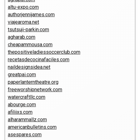
altu-expo.com
authorjennijames.com
viajearoma.net
tsutsuji-parkin.com
agharab.com
cheapammousa.com
thepositiveladiessoccerclub.com
recetasdecocinafaciles.com
naildesignsidea.net
greatpai.com
paperlanterntheatre.org
freeworshipnetwork.com
watercraftllc.com
abourge.com
afiliixs.com
alharammallz.com
americanbulletins.com
asespares.com