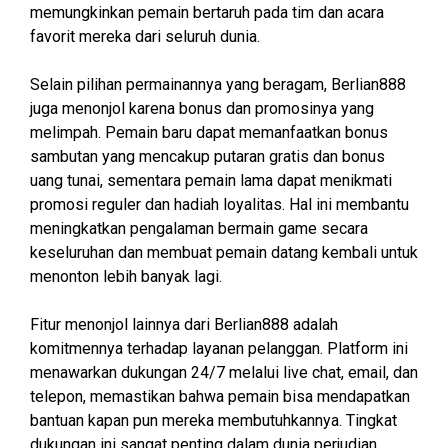
memungkinkan pemain bertaruh pada tim dan acara
favorit mereka dari seluruh dunia.
Selain pilihan permainannya yang beragam, Berlian888
juga menonjol karena bonus dan promosinya yang
melimpah. Pemain baru dapat memanfaatkan bonus
sambutan yang mencakup putaran gratis dan bonus
uang tunai, sementara pemain lama dapat menikmati
promosi reguler dan hadiah loyalitas. Hal ini membantu
meningkatkan pengalaman bermain game secara
keseluruhan dan membuat pemain datang kembali untuk
menonton lebih banyak lagi.
Fitur menonjol lainnya dari Berlian888 adalah
komitmennya terhadap layanan pelanggan. Platform ini
menawarkan dukungan 24/7 melalui live chat, email, dan
telepon, memastikan bahwa pemain bisa mendapatkan
bantuan kapan pun mereka membutuhkannya. Tingkat
dukungan ini sangat penting dalam dunia perjudian