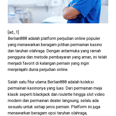
[ad_1]
Berlian888 adalah platform perjudian online populer
yang menawarkan beragam pilihan permainan kasino
dan taruhan olahraga. Dengan antarmuka yang ramah
pengguna dan metode pembayaran yang aman, ini telah
menjadi favorit di kalangan pemain yang ingin
menjelajahi dunia perjudian online.
Salah satu fitur utama Berlian888 adalah koleksi
permainan kasinonya yang luas. Dari permainan meja
klasik seperti blackjack dan roulette hingga slot video
modern dan permainan dealer langsung, selalu ada
sesuatu untuk setiap jenis pemain. Platform ini juga
menawarkan beragam opsi taruhan olahraga,