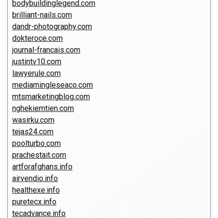
bodybuildinglegend.com
brilliant-nails.com
dandr-photography.com
dokteroce.com
journal-francais.com
justintv10.com
lawyerule.com
mediamingleseaco.com
mtsmarketingblog.com
nghekiemtien.com
wasirku.com
tejas24.com
poolturbo.com
prachestait.com
artforafghans.info
airvendio.info
healthexe.info
puretecx.info
tecadvance.info