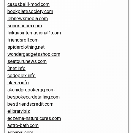
casusbelli-mod.com
bookplatesociety.com
lebnewsmedia.com
sonosonora.com
linkuusinternasional1.com
friendsroll.com
spiderclothing.net
wondergadgetsshop.com
seatgurunews.com
3net.info
codeplex.info
okena.info
akunidpropokerqq.com
bespokecardetailing.com
bestfriendscredit.com
elibrary.biz
eczema-naturalcures.com
astro-bath.com
aghapal.com