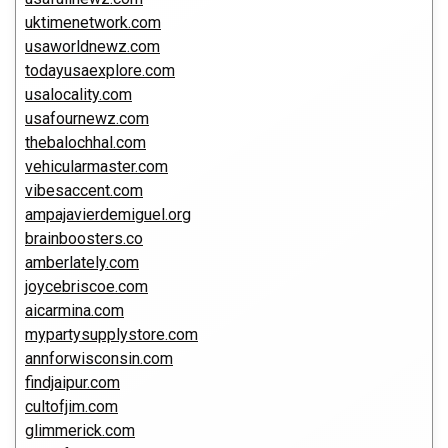
uktimenetwork.com
usaworldnewz.com
todayusaexplore.com
usalocality.com
usafournewz.com
thebalochhal.com
vehicularmaster.com
vibesaccent.com
ampajavierdemiguel.org
brainboosters.co
amberlately.com
joycebriscoe.com
aicarmina.com
mypartysupplystore.com
annforwisconsin.com
findjaipur.com
cultofjim.com
glimmerick.com