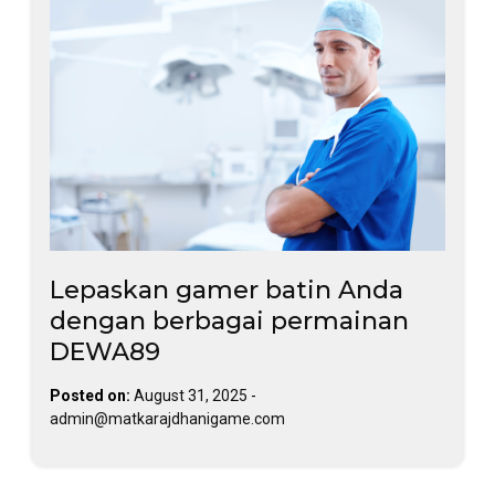
Lepaskan gamer batin Anda
dengan berbagai permainan
DEWA89
Posted on:
August 31, 2025
-
admin@matkarajdhanigame.com