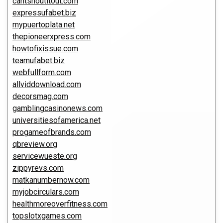
cantshoutitout.com
expressufabet.biz
mypuertoplata.net
thepioneerxpress.com
howtofixissue.com
teamufabet.biz
webfullform.com
allviddownload.com
decorsmag.com
gamblingcasinonews.com
universitiesofamerica.net
progameofbrands.com
qbreview.org
servicewueste.org
zippyrevs.com
matkanumbernow.com
myjobcirculars.com
healthmoreoverfitness.com
topslotxgames.com