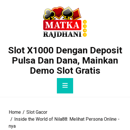
Skip
to
content
Slot X1000 Dengan Deposit
Pulsa Dan Dana, Mainkan
Demo Slot Gratis
Primary
Menu
Home
Slot Gacor
Inside the World of Nila88: Melihat Persona Online -
nya