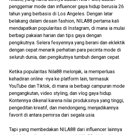
penggemar mode dan influencer gaya hidup berusia 26
tahun yang berbasis di Los Angeles. Dengan latar
belakang dalam desain fashion, NILA88 pertama kali
mendapatkan popularitas di Instagram, di mana ia mulai
berbagi pakaian harian dan tips gaya dengan
pengikutnya. Selera fesyennya yang berani dan eklektik
dengan cepat menarik perhatian para pecinta mode di
seluruh dunia, dan pengikutnya tumbuh dengan cepat.
Ketika popularitas Nila88 melonjak, ia memperluas
kehadiran online -nya ke platform lain, termasuk
YouTube dan Tiktok, di mana ia berbagi campuran mode
pengangkutan, video styling, dan vlog gaya hidup.
Kontennya dikenal karena nilai produksinya yang tinggi,
pengeditan kreatif, dan mendongeng, menjadikannya
favorit di antara pemirsa dari segala usia.
Tapi yang membedakan NILA88 dari influencer lainnya