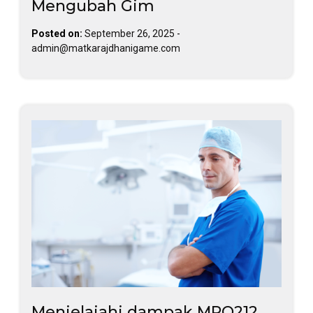
Mengubah Gim
Posted on:
September 26, 2025
-
admin@matkarajdhanigame.com
Menjelajahi dampak MPO212