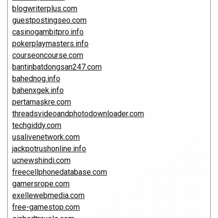
blogwriterplus.com
guestpostingseo.com
casinogambitpro.info
pokerplaymasters.info
courseoncourse.com
bantinbatdongsan247.com
bahednog.info
bahenxgek.info
pertamaskre.com
threadsvideoandphotodownloader.com
techgiddy.com
usalivenetwork.com
jackpotrushonline.info
ucnewshindi.com
freecellphonedatabase.com
gamersrope.com
exellewebmedia.com
free-gamestop.com