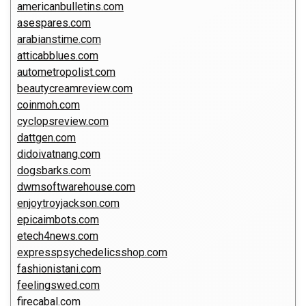
americanbulletins.com
asespares.com
arabianstime.com
atticabblues.com
autometropolist.com
beautycreamreview.com
coinmoh.com
cyclopsreview.com
dattgen.com
didoivatnang.com
dogsbarks.com
dwmsoftwarehouse.com
enjoytroyjackson.com
epicaimbots.com
etech4news.com
expresspsychedelicsshop.com
fashionistani.com
feelingswed.com
firecabal.com