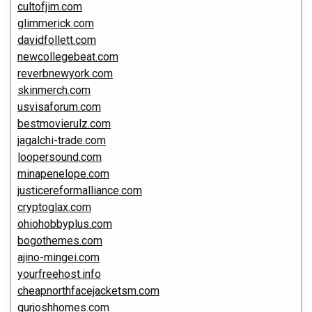
cultofjim.com
glimmerick.com
davidfollett.com
newcollegebeat.com
reverbnewyork.com
skinmerch.com
usvisaforum.com
bestmovierulz.com
jagalchi-trade.com
loopersound.com
minapenelope.com
justicereformalliance.com
cryptoglax.com
ohiohobbyplus.com
bogothemes.com
ajino-mingei.com
yourfreehost.info
cheapnorthfacejacketsm.com
gurjoshhomes.com