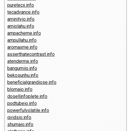
puretecx.info
tecadvance.info
aminityio.info
amiolahu.info
ampacheme.info
ampullahu.info
aromaxme.info
asserthatecontrast.info
atenderme.info
bangumiio.info
bekosunhu.info
beneficialgrandiose.info
blomaio.info
dosellinfoplete.info
podtubeio.info
powerfulvolatile.info
qvidsio.info
shumaio.info