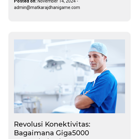
Posted on:
November 14, 2024
-
admin@matkarajdhanigame.com
Revolusi Konektivitas:
Bagaimana Giga5000