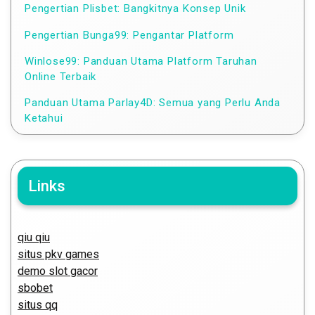
Pengertian Plisbet: Bangkitnya Konsep Unik
Pengertian Bunga99: Pengantar Platform
Winlose99: Panduan Utama Platform Taruhan
Online Terbaik
Panduan Utama Parlay4D: Semua yang Perlu Anda
Ketahui
Links
qiu qiu
situs pkv games
demo slot gacor
sbobet
situs qq