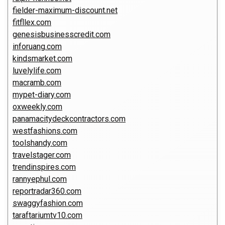
fielder-maximum-discount.net
fitfllex.com
genesisbusinesscredit.com
inforuang.com
kindsmarket.com
luvelylife.com
macramb.com
mypet-diary.com
oxweekly.com
panamacitydeckcontractors.com
westfashions.com
toolshandy.com
travelstager.com
trendinspires.com
rannyephul.com
reportradar360.com
swaggyfashion.com
taraftariumtv10.com