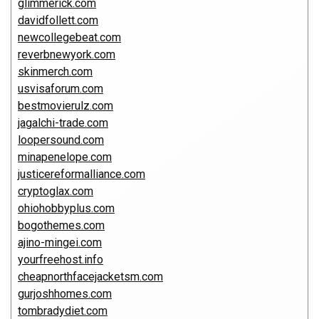
glimmerick.com
davidfollett.com
newcollegebeat.com
reverbnewyork.com
skinmerch.com
usvisaforum.com
bestmovierulz.com
jagalchi-trade.com
loopersound.com
minapenelope.com
justicereformalliance.com
cryptoglax.com
ohiohobbyplus.com
bogothemes.com
ajino-mingei.com
yourfreehost.info
cheapnorthfacejacketsm.com
gurjoshhomes.com
tombradydiet.com