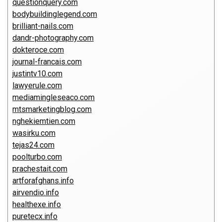
questionquery.com
bodybuildinglegend.com
brilliant-nails.com
dandr-photography.com
dokteroce.com
journal-francais.com
justintv10.com
lawyerule.com
mediamingleseaco.com
mtsmarketingblog.com
nghekiemtien.com
wasirku.com
tejas24.com
poolturbo.com
prachestait.com
artforafghans.info
airvendio.info
healthexe.info
puretecx.info