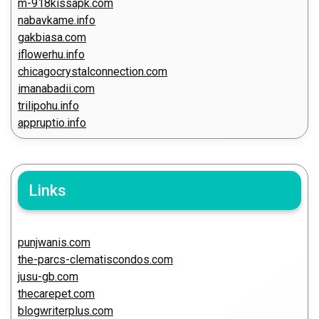
m-918kissapk.com
nabavkame.info
gakbiasa.com
iflowerhu.info
chicagocrystalconnection.com
imanabadii.com
trilipohu.info
appruptio.info
Links
punjwanis.com
the-parcs-clematiscondos.com
jusu-gb.com
thecarepet.com
blogwriterplus.com