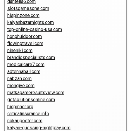
dantella6.com
slotsgamesone.com
hispinzone.com
kalyanbazarnights.com
top-online-casino-usa.com
honghuidoor.com
flowingtravel.com
nineniki.com
brandiospecialists.com
medicalcare7.com
adtennaball.com
nabzah.com
mongive.com
matkagameresultsview.com
getsolutionsonline.com
hispinner.org
criticalinsurance.info
nokariposter.com
kalyan-guessing-nightplay.com