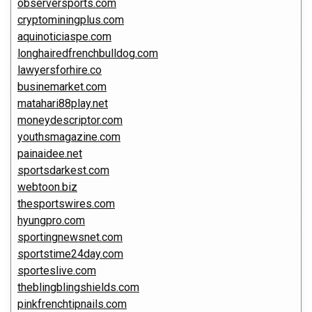
observersports.com
cryptominingplus.com
aquinoticiaspe.com
longhairedfrenchbulldog.com
lawyersforhire.co
businemarket.com
matahari88play.net
moneydescriptor.com
youthsmagazine.com
painaidee.net
sportsdarkest.com
webtoon.biz
thesportswires.com
hyungpro.com
sportingnewsnet.com
sportstime24day.com
sporteslive.com
theblingblingshields.com
pinkfrenchtipnails.com