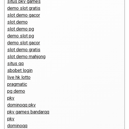
situs pkv games
demo slot gratis
slot demo gacor
slot demo
slot demo pg
demo slot pg
demo slot gacor
slot demo gratis
slot demo mahjong
situs qq
sbobet login
live hk lotto
pragmatic
pg demo
pkv
dominoqq pkv
pkv games bandarqq
pkv
dominoqq