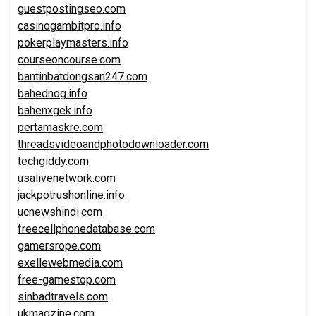
guestpostingseo.com
casinogambitpro.info
pokerplaymasters.info
courseoncourse.com
bantinbatdongsan247.com
bahednog.info
bahenxgek.info
pertamaskre.com
threadsvideoandphotodownloader.com
techgiddy.com
usalivenetwork.com
jackpotrushonline.info
ucnewshindi.com
freecellphonedatabase.com
gamersrope.com
exellewebmedia.com
free-gamestop.com
sinbadtravels.com
ukmagzine.com