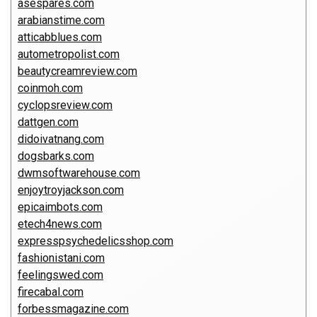
asespares.com
arabianstime.com
atticabblues.com
autometropolist.com
beautycreamreview.com
coinmoh.com
cyclopsreview.com
dattgen.com
didoivatnang.com
dogsbarks.com
dwmsoftwarehouse.com
enjoytroyjackson.com
epicaimbots.com
etech4news.com
expresspsychedelicsshop.com
fashionistani.com
feelingswed.com
firecabal.com
forbessmagazine.com