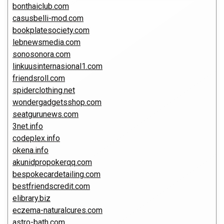
bonthaiclub.com
casusbelli-mod.com
bookplatesociety.com
lebnewsmedia.com
sonosonora.com
linkuusinternasional1.com
friendsroll.com
spiderclothing.net
wondergadgetsshop.com
seatgurunews.com
3net.info
codeplex.info
okena.info
akunidpropokerqq.com
bespokecardetailing.com
bestfriendscredit.com
elibrary.biz
eczema-naturalcures.com
astro-bath.com