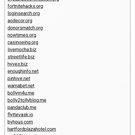
fortnitehacks.org
loginsearch.org
aodecor.org
donorsmatch.org
nowtimes.org
casinoeing.org
livemocha.biz
streetlife.biz
hyves.biz
enoughinfo.net
pinhive.net
warnabet.net
bollym4u.me
bolly2tollyblog.me
pandaclub.me
flyttevask.io
byhous.com
hartfordplazahotel.com