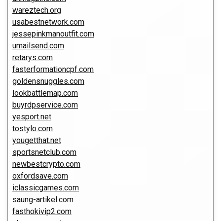
wareztech.org
usabestnetwork.com
jessepinkmanoutfit.com
umailsend.com
retarys.com
fasterformationcpf.com
goldensnuggles.com
lookbattlemap.com
buyrdpservice.com
yesport.net
tostylo.com
yougetthat.net
sportsnetclub.com
newbestcrypto.com
oxfordsave.com
iclassicgames.com
saung-artikel.com
fasthokivip2.com