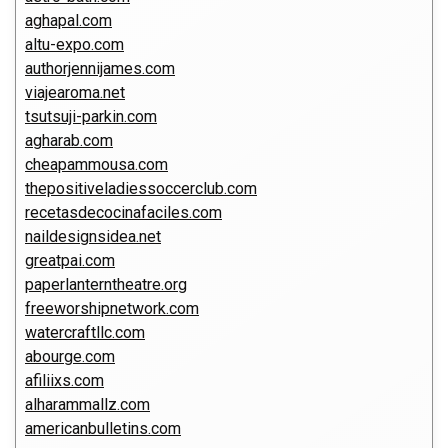
aghapal.com
altu-expo.com
authorjennijames.com
viajearoma.net
tsutsuji-parkin.com
agharab.com
cheapammousa.com
thepositiveladiessoccerclub.com
recetasdecocinafaciles.com
naildesignsidea.net
greatpai.com
paperlanterntheatre.org
freeworshipnetwork.com
watercraftllc.com
abourge.com
afiliixs.com
alharammallz.com
americanbulletins.com