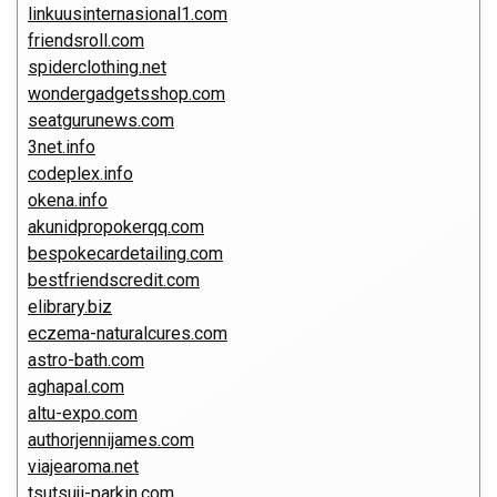
linkuusinternasional1.com
friendsroll.com
spiderclothing.net
wondergadgetsshop.com
seatgurunews.com
3net.info
codeplex.info
okena.info
akunidpropokerqq.com
bespokecardetailing.com
bestfriendscredit.com
elibrary.biz
eczema-naturalcures.com
astro-bath.com
aghapal.com
altu-expo.com
authorjennijames.com
viajearoma.net
tsutsuji-parkin.com