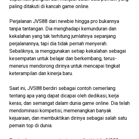
paling ditakuti di kancah game online.
Perjalanan JVS88 dari newbie hingga pro bukannya
tanpa tantangan. Dia menghadapi kemunduran dan
kekalahan yang tak terhitung jumlahnya sepanjang
perjalanannya, tapi dia tidak pernah menyerah.
Sebaliknya, ia menggunakan setiap kekalahan sebagai
kesempatan untuk belajar dan berkembang, terus-
menerus mendorong dirinya untuk mencapai tingkat
keterampilan dan kinerja baru.
Saat ini, JVS88 berdiri sebagai contoh cemerlang
tentang apa yang dapat dicapai oleh dedikasi, kerja
keras, dan semangat dalam dunia game online. Dia telah
mendominasi kompetisi, memenangkan banyak
kejuaraan, dan membuktikan dirinya sebagai salah satu
pemain top di dunia.