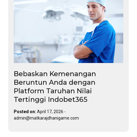
Bebaskan Kemenangan
Beruntun Anda dengan
Platform Taruhan Nilai
Tertinggi Indobet365
Posted on:
April 17, 2026
-
admin@matkarajdhanigame.com