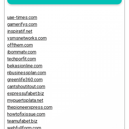
uae-times.com
gamerifys.com
inspiratif.net
vsmsnetworks.com
offthem.com
ibommatv.com
techporfit.com
bekasionline.com
nbusinessplan.com
greenlife360.com
cantshoutitout.com
expressufabet.biz
mypuertoplata.net
thepioneerxpress.com
howtofixissue.com
teamufabet.biz
webfullform.com