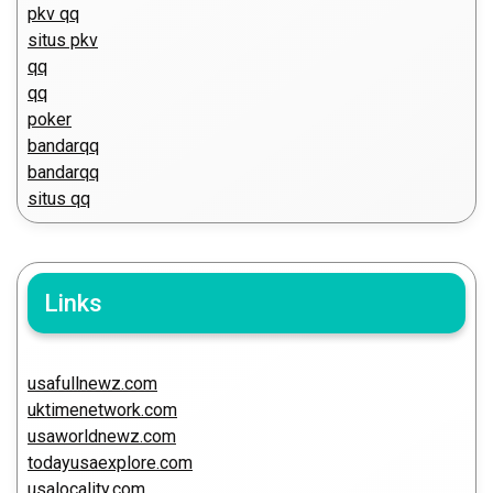
pkv qq
situs pkv
qq
qq
poker
bandarqq
bandarqq
situs qq
Links
usafullnewz.com
uktimenetwork.com
usaworldnewz.com
todayusaexplore.com
usalocality.com