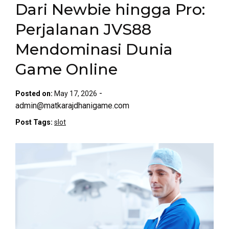
Dari Newbie hingga Pro:
Perjalanan JVS88
Mendominasi Dunia
Game Online
-
Posted on:
May 17, 2026
admin@matkarajdhanigame.com
Post Tags:
slot