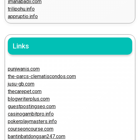
imanabadii.com
trilipohu.info
appruptio.info
Links
punjwanis.com
the-parcs-clematiscondos.com
jusu-gb.com
thecarepet.com
blogwriterplus.com
guestpostingseo.com
casinogambitpro.info
pokerplaymasters.info
courseoncourse.com
bantinbatdongsan247.com