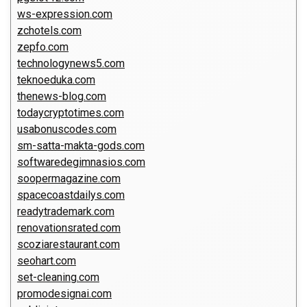
ws-expression.com
zchotels.com
zepfo.com
technologynews5.com
teknoeduka.com
thenews-blog.com
todaycryptotimes.com
usabonuscodes.com
sm-satta-makta-gods.com
softwaredegimnasios.com
soopermagazine.com
spacecoastdailys.com
readytrademark.com
renovationsrated.com
scoziarestaurant.com
seohart.com
set-cleaning.com
promodesignai.com