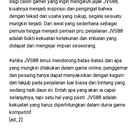
Bagi calon gamer yang ingin mengikuti jejak JVS88,
kisahnya menjadi inspirasi dan pengingat bahwa
dengan tekad dan usaha yang cukup, segala sesuatu
mungkin terjadi. Dari awal yang sederhana sebagai
pemula hingga menjadi pemain pro, perjalanan JVS88
adalah bukti kekuatan ketekunan dan imbalan yang
didapat dari mengejar impian seseorang.
Ketika JVS88 terus mendorong batas-batas dari apa
yang mungkin dilakukan dalam game online, penggemar
dan pesaing hanya dapat menyaksikan dengan kagum
dan takjub pada perjalanan luar biasa dari bintang yang
sedang naik daun ini. Entah apa yang akan ia capai
selanjutnya, tapi satu hal yang pasti: JVS88 adalah
kekuatan yang harus diperhitungkan dalam dunia game
kompetitif.
[ad_2]