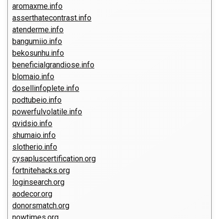
aromaxme.info
asserthatecontrast.info
atenderme.info
bangumiio.info
bekosunhu.info
beneficialgrandiose.info
blomaio.info
dosellinfoplete.info
podtubeio.info
powerfulvolatile.info
qvidsio.info
shumaio.info
slotherio.info
cysapluscertification.org
fortnitehacks.org
loginsearch.org
aodecor.org
donorsmatch.org
nowtimes.org