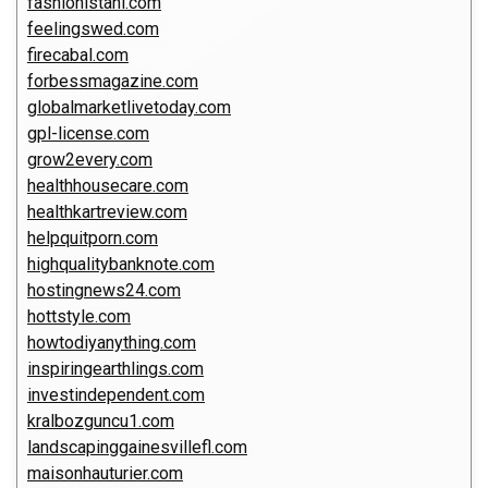
fashionistani.com
feelingswed.com
firecabal.com
forbessmagazine.com
globalmarketlivetoday.com
gpl-license.com
grow2every.com
healthhousecare.com
healthkartreview.com
helpquitporn.com
highqualitybanknote.com
hostingnews24.com
hottstyle.com
howtodiyanything.com
inspiringearthlings.com
investindependent.com
kralbozguncu1.com
landscapinggainesvillefl.com
maisonhauturier.com