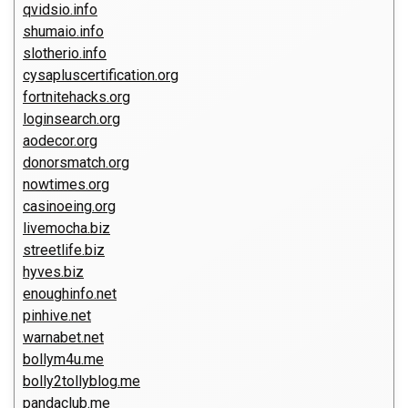
qvidsio.info
shumaio.info
slotherio.info
cysapluscertification.org
fortnitehacks.org
loginsearch.org
aodecor.org
donorsmatch.org
nowtimes.org
casinoeing.org
livemocha.biz
streetlife.biz
hyves.biz
enoughinfo.net
pinhive.net
warnabet.net
bollym4u.me
bolly2tollyblog.me
pandaclub.me