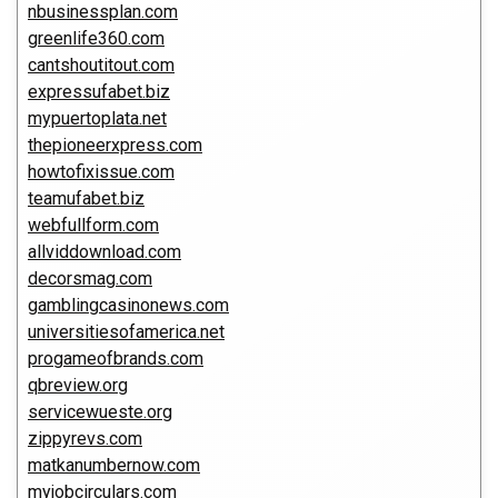
nbusinessplan.com
greenlife360.com
cantshoutitout.com
expressufabet.biz
mypuertoplata.net
thepioneerxpress.com
howtofixissue.com
teamufabet.biz
webfullform.com
allviddownload.com
decorsmag.com
gamblingcasinonews.com
universitiesofamerica.net
progameofbrands.com
qbreview.org
servicewueste.org
zippyrevs.com
matkanumbernow.com
myjobcirculars.com