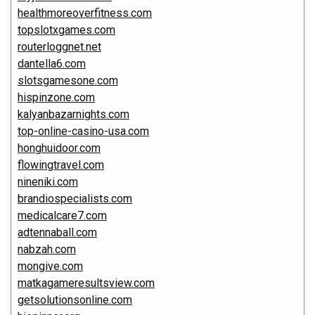
healthmoreoverfitness.com
topslotxgames.com
routerloggnet.net
dantella6.com
slotsgamesone.com
hispinzone.com
kalyanbazarnights.com
top-online-casino-usa.com
honghuidoor.com
flowingtravel.com
nineniki.com
brandiospecialists.com
medicalcare7.com
adtennaball.com
nabzah.com
mongive.com
matkagameresultsview.com
getsolutionsonline.com