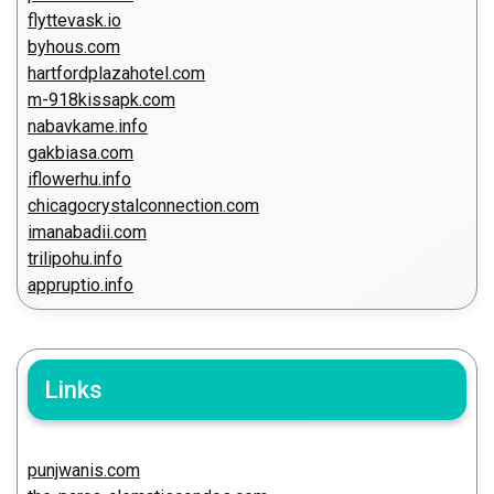
flyttevask.io
byhous.com
hartfordplazahotel.com
m-918kissapk.com
nabavkame.info
gakbiasa.com
iflowerhu.info
chicagocrystalconnection.com
imanabadii.com
trilipohu.info
appruptio.info
Links
punjwanis.com