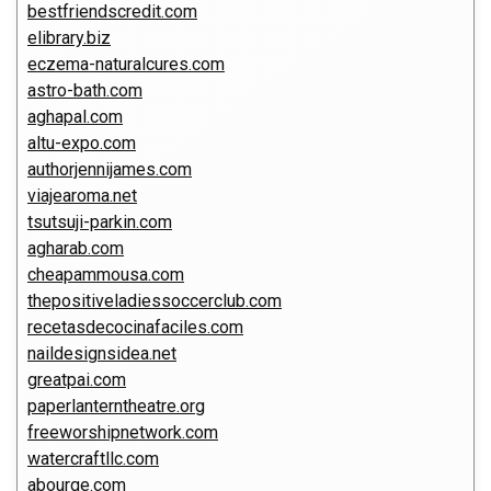
bestfriendscredit.com
elibrary.biz
eczema-naturalcures.com
astro-bath.com
aghapal.com
altu-expo.com
authorjennijames.com
viajearoma.net
tsutsuji-parkin.com
agharab.com
cheapammousa.com
thepositiveladiessoccerclub.com
recetasdecocinafaciles.com
naildesignsidea.net
greatpai.com
paperlanterntheatre.org
freeworshipnetwork.com
watercraftllc.com
abourge.com