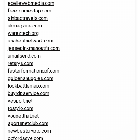
exellewebmedia.com
free-gamestop.com
sinbadtravels.com
ukmagzine.com
wareztech.org
usabestnetwork.com
jessepinkmanoutfit.com
umailsend.com
retarys.com
fasterformationcpf.com
goldensnuggles.com
lookbattlemap.com
buyrdpservice.com
yesport.net
tostylo.com
yougetthat.net
sportsnetclub.com
newbestcrypto.com
oxfordsave.com