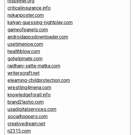
hispinner.org
criticalinsurance.info
nokariposter.com
kalyan-guessing-nightplay.com
gameofpanels.com
androidappsdownloader.com
usetimenow.com
healthblow.com
gohelpmate.com
rajdhani-satta-matka.com
writerscraft.net
elearning-childprotection.com
wrestling4mena.com
knowledgeforall.info
brand2lastio.com
usadigitalservices.com
socialhoppers.com
creativedream.net
n2315.com