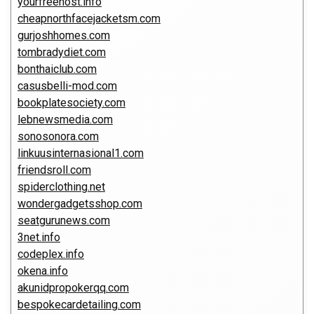
yourfreehost.info
cheapnorthfacejacketsm.com
gurjoshhomes.com
tombradydiet.com
bonthaiclub.com
casusbelli-mod.com
bookplatesociety.com
lebnewsmedia.com
sonosonora.com
linkuusinternasional1.com
friendsroll.com
spiderclothing.net
wondergadgetsshop.com
seatgurunews.com
3net.info
codeplex.info
okena.info
akunidpropokerqq.com
bespokecardetailing.com