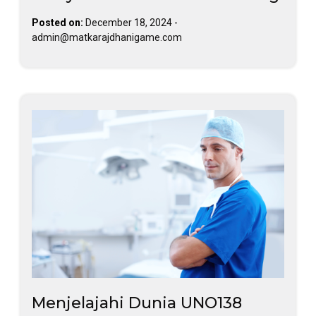
Posted on:
December 18, 2024
-
admin@matkarajdhanigame.com
Menjelajahi Dunia UNO138