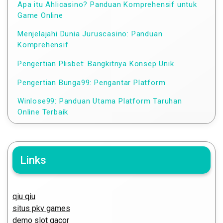
Apa itu Ahlicasino? Panduan Komprehensif untuk
Game Online
Menjelajahi Dunia Juruscasino: Panduan
Komprehensif
Pengertian Plisbet: Bangkitnya Konsep Unik
Pengertian Bunga99: Pengantar Platform
Winlose99: Panduan Utama Platform Taruhan
Online Terbaik
Links
qiu qiu
situs pkv games
demo slot gacor