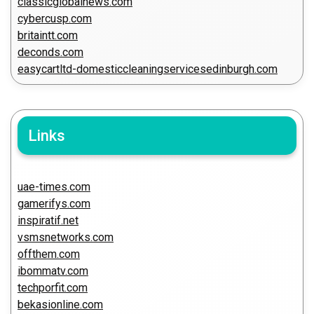
classicglobalnews.com
cybercusp.com
britaintt.com
deconds.com
easycartltd-domesticcleaningservicesedinburgh.com
Links
uae-times.com
gamerifys.com
inspiratif.net
vsmsnetworks.com
offthem.com
ibommatv.com
techporfit.com
bekasionline.com