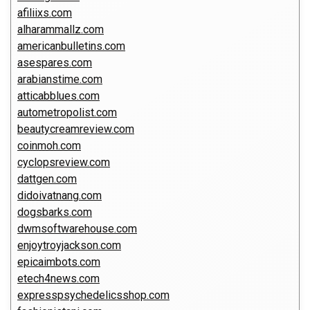
afiliixs.com
alharammallz.com
americanbulletins.com
asespares.com
arabianstime.com
atticabblues.com
autometropolist.com
beautycreamreview.com
coinmoh.com
cyclopsreview.com
dattgen.com
didoivatnang.com
dogsbarks.com
dwmsoftwarehouse.com
enjoytroyjackson.com
epicaimbots.com
etech4news.com
expresspsychedelicsshop.com